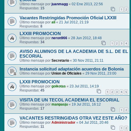
Último mensaje por
juanmagg
«
02 Ene 2013, 22:56
Respuestas:
15
1
2
Vacantes Restringidas Promoción Oficial LXXIII
Último mensaje por
ali
«
21 Jul 2012, 21:19
Respuestas:
8
LXXIII PROMOCION
Último mensaje por
neron966
«
28 Jun 2012, 18:48
Respuestas:
34
1
2
3
4
AVISO ALUMNOS DE LA ACADEMIA DE S.L. DE EL
ESCORIAL
Último mensaje por
Secretario
«
30 Nov 2011, 21:11
Instancia solicitud adaptación acuerdos de Bolonia
Último mensaje por
Union de Oficiales
«
29 Nov 2011, 23:00
LXXII PROMOCION
Último mensaje por
goikotas
«
23 Jul 2011, 14:19
Respuestas:
45
1
2
3
4
5
VISITA DE UN TECOL ACADEMIA EL ESCORIAL
Último mensaje por
manpasju
«
19 Jul 2011, 16:12
Respuestas:
17
1
2
VACANTES RESTRINGIDAS OTRA VEZ ESTE AÑO?
Último mensaje por
Administrador
«
04 Jul 2011, 20:46
Respuestas:
11
1
2