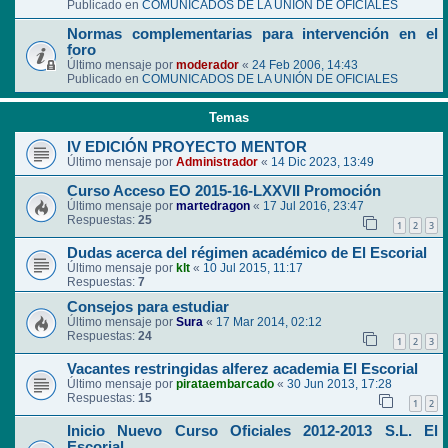
Publicado en
COMUNICADOS DE LA UNIÓN DE OFICIALES
Normas complementarias para intervención en el
foro
Último mensaje por
moderador
«
24 Feb 2006, 14:43
Publicado en
COMUNICADOS DE LA UNIÓN DE OFICIALES
Temas
IV EDICIÓN PROYECTO MENTOR
Último mensaje por
Administrador
«
14 Dic 2023, 13:49
Curso Acceso EO 2015-16-LXXVII Promoción
Último mensaje por
martedragon
«
17 Jul 2016, 23:47
Respuestas:
25
1
2
3
Dudas acerca del régimen académico de El Escorial
Último mensaje por
klt
«
10 Jul 2015, 11:17
Respuestas:
7
Consejos para estudiar
Último mensaje por
Sura
«
17 Mar 2014, 02:12
Respuestas:
24
1
2
3
Vacantes restringidas alferez academia El Escorial
Último mensaje por
pirataembarcado
«
30 Jun 2013, 17:28
Respuestas:
15
1
2
Inicio Nuevo Curso Oficiales 2012-2013 S.L. El
Escorial