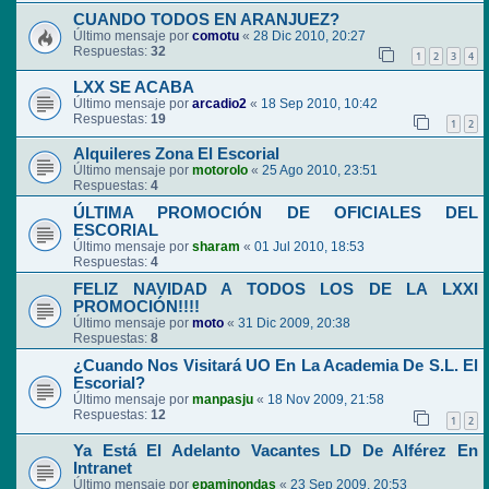
CUANDO TODOS EN ARANJUEZ?
Último mensaje por
comotu
«
28 Dic 2010, 20:27
Respuestas:
32
1
2
3
4
LXX SE ACABA
Último mensaje por
arcadio2
«
18 Sep 2010, 10:42
Respuestas:
19
1
2
Alquileres Zona El Escorial
Último mensaje por
motorolo
«
25 Ago 2010, 23:51
Respuestas:
4
ÚLTIMA PROMOCIÓN DE OFICIALES DEL
ESCORIAL
Último mensaje por
sharam
«
01 Jul 2010, 18:53
Respuestas:
4
FELIZ NAVIDAD A TODOS LOS DE LA LXXI
PROMOCIÓN!!!!
Último mensaje por
moto
«
31 Dic 2009, 20:38
Respuestas:
8
¿Cuando Nos Visitará UO En La Academia De S.L. El
Escorial?
Último mensaje por
manpasju
«
18 Nov 2009, 21:58
Respuestas:
12
1
2
Ya Está El Adelanto Vacantes LD De Alférez En
Intranet
Último mensaje por
epaminondas
«
23 Sep 2009, 20:53