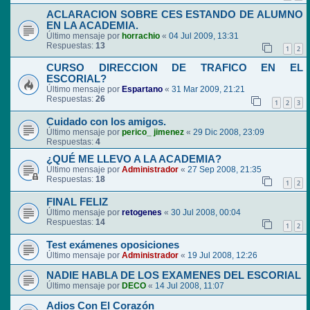
ACLARACION SOBRE CES ESTANDO DE ALUMNO
EN LA ACADEMIA.
Último mensaje por
horrachio
«
04 Jul 2009, 13:31
Respuestas:
13
1
2
CURSO DIRECCION DE TRAFICO EN EL
ESCORIAL?
Último mensaje por
Espartano
«
31 Mar 2009, 21:21
Respuestas:
26
1
2
3
Cuidado con los amigos.
Último mensaje por
perico_ jimenez
«
29 Dic 2008, 23:09
Respuestas:
4
¿QUÉ ME LLEVO A LA ACADEMIA?
Último mensaje por
Administrador
«
27 Sep 2008, 21:35
Respuestas:
18
1
2
FINAL FELIZ
Último mensaje por
retogenes
«
30 Jul 2008, 00:04
Respuestas:
14
1
2
Test exámenes oposiciones
Último mensaje por
Administrador
«
19 Jul 2008, 12:26
NADIE HABLA DE LOS EXAMENES DEL ESCORIAL
Último mensaje por
DECO
«
14 Jul 2008, 11:07
Adios Con El Corazón