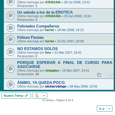
Último mensaje por
ATARAXIA
«
08 Jul 2008, 23:42
Respuestas:
1
Un saludo a los de la EROTICA
Último mensaje por
ATARAXIA
«
29 Jun 2008, 13:24
Respuestas:
3
Feliciades Compañeros
Último mensaje por
furriel
«
19 Abr 2008, 19:23
Felices Fiestas
Último mensaje por
furriel
«
22 Dic 2007, 20:59
NO ESTAMOS SOLOS
Último mensaje por
fore
«
21 Mar 2007, 18:42
Respuestas:
2
PORQUE ESPERAR A FINAL DE CURSO PARA
ASOCIARSE
Último mensaje por
sintagma
«
16 Mar 2007, 23:41
Respuestas:
10
1
2
ÁNIMO, YA QUEDA POCO.
Último mensaje por
wickiervikingo
«
08 May 2006, 10:56
Nuevo Tema
41 temas • Página
1
de
1
Ir a