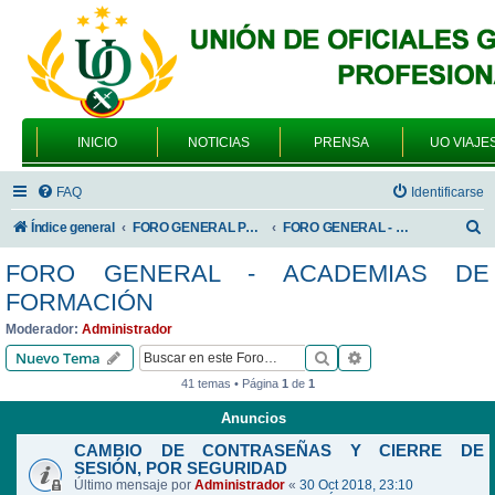
INICIO
NOTICIAS
PRENSA
UO VIAJE
FAQ
Identificarse
B
Índice general
FORO GENERAL PARA TODOS LOS USUARIOS
FORO GENERAL - ACADEMIAS DE FORMACIÓN
u
FORO GENERAL - ACADEMIAS DE
s
FORMACIÓN
c
Moderador:
Administrador
a
Buscar
Búsqueda avanzad
Nuevo Tema
r
41 temas • Página
1
de
1
Anuncios
CAMBIO DE CONTRASEÑAS Y CIERRE DE
SESIÓN, POR SEGURIDAD
Último mensaje por
Administrador
«
30 Oct 2018, 23:10