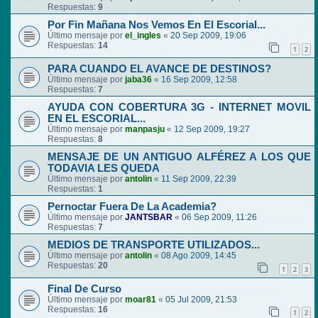
Respuestas:
9
Por Fin Mañana Nos Vemos En El Escorial...
Último mensaje por
el_ingles
«
20 Sep 2009, 19:06
Respuestas:
14
1
2
PARA CUANDO EL AVANCE DE DESTINOS?
Último mensaje por
jaba36
«
16 Sep 2009, 12:58
Respuestas:
7
AYUDA CON COBERTURA 3G - INTERNET MOVIL
EN EL ESCORIAL...
Último mensaje por
manpasju
«
12 Sep 2009, 19:27
Respuestas:
8
MENSAJE DE UN ANTIGUO ALFÉREZ A LOS QUE
TODAVIA LES QUEDA
Último mensaje por
antolin
«
11 Sep 2009, 22:39
Respuestas:
1
Pernoctar Fuera De La Academia?
Último mensaje por
JANTSBAR
«
06 Sep 2009, 11:26
Respuestas:
7
MEDIOS DE TRANSPORTE UTILIZADOS...
Último mensaje por
antolin
«
08 Ago 2009, 14:45
Respuestas:
20
1
2
3
Final De Curso
Último mensaje por
moar81
«
05 Jul 2009, 21:53
Respuestas:
16
1
2