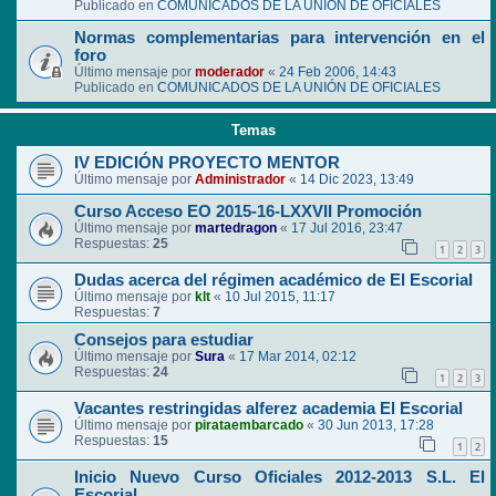
Publicado en
COMUNICADOS DE LA UNIÓN DE OFICIALES
Normas complementarias para intervención en el
foro
Último mensaje por
moderador
«
24 Feb 2006, 14:43
Publicado en
COMUNICADOS DE LA UNIÓN DE OFICIALES
Temas
IV EDICIÓN PROYECTO MENTOR
Último mensaje por
Administrador
«
14 Dic 2023, 13:49
Curso Acceso EO 2015-16-LXXVII Promoción
Último mensaje por
martedragon
«
17 Jul 2016, 23:47
Respuestas:
25
1
2
3
Dudas acerca del régimen académico de El Escorial
Último mensaje por
klt
«
10 Jul 2015, 11:17
Respuestas:
7
Consejos para estudiar
Último mensaje por
Sura
«
17 Mar 2014, 02:12
Respuestas:
24
1
2
3
Vacantes restringidas alferez academia El Escorial
Último mensaje por
pirataembarcado
«
30 Jun 2013, 17:28
Respuestas:
15
1
2
Inicio Nuevo Curso Oficiales 2012-2013 S.L. El
Escorial