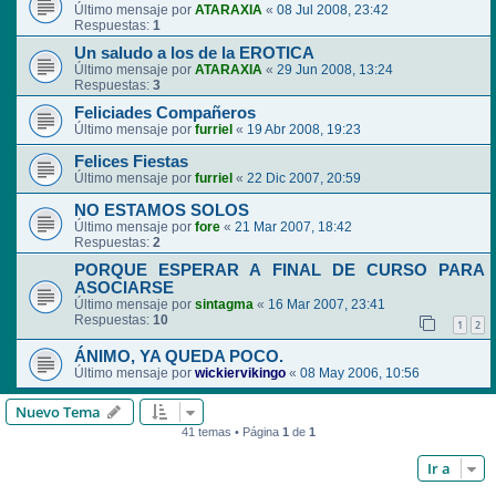
Último mensaje por
ATARAXIA
«
08 Jul 2008, 23:42
Respuestas:
1
Un saludo a los de la EROTICA
Último mensaje por
ATARAXIA
«
29 Jun 2008, 13:24
Respuestas:
3
Feliciades Compañeros
Último mensaje por
furriel
«
19 Abr 2008, 19:23
Felices Fiestas
Último mensaje por
furriel
«
22 Dic 2007, 20:59
NO ESTAMOS SOLOS
Último mensaje por
fore
«
21 Mar 2007, 18:42
Respuestas:
2
PORQUE ESPERAR A FINAL DE CURSO PARA
ASOCIARSE
Último mensaje por
sintagma
«
16 Mar 2007, 23:41
Respuestas:
10
1
2
ÁNIMO, YA QUEDA POCO.
Último mensaje por
wickiervikingo
«
08 May 2006, 10:56
Nuevo Tema
41 temas • Página
1
de
1
Ir a