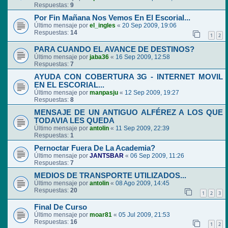
Respuestas:
9
Por Fin Mañana Nos Vemos En El Escorial...
Último mensaje por
el_ingles
«
20 Sep 2009, 19:06
Respuestas:
14
1
2
PARA CUANDO EL AVANCE DE DESTINOS?
Último mensaje por
jaba36
«
16 Sep 2009, 12:58
Respuestas:
7
AYUDA CON COBERTURA 3G - INTERNET MOVIL
EN EL ESCORIAL...
Último mensaje por
manpasju
«
12 Sep 2009, 19:27
Respuestas:
8
MENSAJE DE UN ANTIGUO ALFÉREZ A LOS QUE
TODAVIA LES QUEDA
Último mensaje por
antolin
«
11 Sep 2009, 22:39
Respuestas:
1
Pernoctar Fuera De La Academia?
Último mensaje por
JANTSBAR
«
06 Sep 2009, 11:26
Respuestas:
7
MEDIOS DE TRANSPORTE UTILIZADOS...
Último mensaje por
antolin
«
08 Ago 2009, 14:45
Respuestas:
20
1
2
3
Final De Curso
Último mensaje por
moar81
«
05 Jul 2009, 21:53
Respuestas:
16
1
2