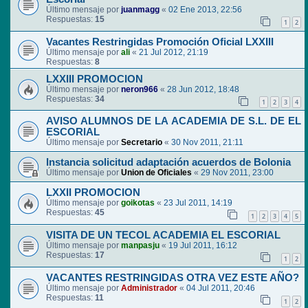
Último mensaje por
juanmagg
«
02 Ene 2013, 22:56
Respuestas:
15
1
2
Vacantes Restringidas Promoción Oficial LXXIII
Último mensaje por
ali
«
21 Jul 2012, 21:19
Respuestas:
8
LXXIII PROMOCION
Último mensaje por
neron966
«
28 Jun 2012, 18:48
Respuestas:
34
1
2
3
4
AVISO ALUMNOS DE LA ACADEMIA DE S.L. DE EL
ESCORIAL
Último mensaje por
Secretario
«
30 Nov 2011, 21:11
Instancia solicitud adaptación acuerdos de Bolonia
Último mensaje por
Union de Oficiales
«
29 Nov 2011, 23:00
LXXII PROMOCION
Último mensaje por
goikotas
«
23 Jul 2011, 14:19
Respuestas:
45
1
2
3
4
5
VISITA DE UN TECOL ACADEMIA EL ESCORIAL
Último mensaje por
manpasju
«
19 Jul 2011, 16:12
Respuestas:
17
1
2
VACANTES RESTRINGIDAS OTRA VEZ ESTE AÑO?
Último mensaje por
Administrador
«
04 Jul 2011, 20:46
Respuestas:
11
1
2