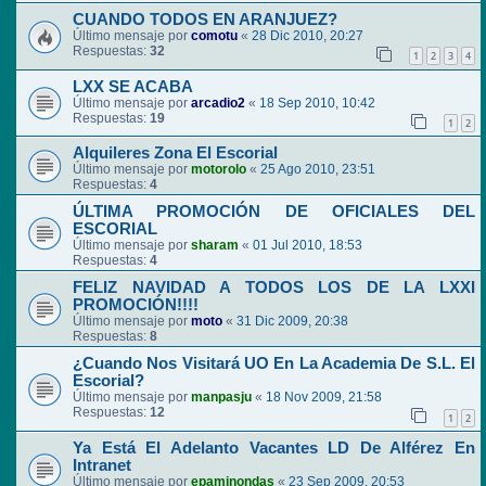
CUANDO TODOS EN ARANJUEZ?
Último mensaje por
comotu
«
28 Dic 2010, 20:27
Respuestas:
32
1
2
3
4
LXX SE ACABA
Último mensaje por
arcadio2
«
18 Sep 2010, 10:42
Respuestas:
19
1
2
Alquileres Zona El Escorial
Último mensaje por
motorolo
«
25 Ago 2010, 23:51
Respuestas:
4
ÚLTIMA PROMOCIÓN DE OFICIALES DEL
ESCORIAL
Último mensaje por
sharam
«
01 Jul 2010, 18:53
Respuestas:
4
FELIZ NAVIDAD A TODOS LOS DE LA LXXI
PROMOCIÓN!!!!
Último mensaje por
moto
«
31 Dic 2009, 20:38
Respuestas:
8
¿Cuando Nos Visitará UO En La Academia De S.L. El
Escorial?
Último mensaje por
manpasju
«
18 Nov 2009, 21:58
Respuestas:
12
1
2
Ya Está El Adelanto Vacantes LD De Alférez En
Intranet
Último mensaje por
epaminondas
«
23 Sep 2009, 20:53