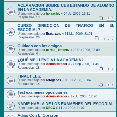
ACLARACION SOBRE CES ESTANDO DE ALUMNO
EN LA ACADEMIA.
Último mensaje por
horrachio
«
04 Jul 2009, 13:31
Respuestas:
13
1
2
CURSO DIRECCION DE TRAFICO EN EL
ESCORIAL?
Último mensaje por
Espartano
«
31 Mar 2009, 21:21
Respuestas:
26
1
2
3
Cuidado con los amigos.
Último mensaje por
perico_ jimenez
«
29 Dic 2008, 23:09
Respuestas:
4
¿QUÉ ME LLEVO A LA ACADEMIA?
Último mensaje por
Administrador
«
27 Sep 2008, 21:35
Respuestas:
18
1
2
FINAL FELIZ
Último mensaje por
retogenes
«
30 Jul 2008, 00:04
Respuestas:
14
1
2
Test exámenes oposiciones
Último mensaje por
Administrador
«
19 Jul 2008, 12:26
NADIE HABLA DE LOS EXAMENES DEL ESCORIAL
Último mensaje por
DECO
«
14 Jul 2008, 11:07
Adios Con El Corazón