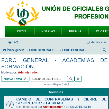
INICIO
NOTICIAS
PRENSA
UO VIAJE
FAQ
Identificarse
B
Índice general
FORO GENERAL PARA TODOS LOS USUARIOS
FORO GENERAL - ACADEMIAS DE FORMACIÓN
u
FORO GENERAL - ACADEMIAS DE
s
FORMACIÓN
c
Moderador:
Administrador
a
Buscar
Búsqueda avanzad
Nuevo Tema
r
41 temas • Página
1
de
1
Anuncios
CAMBIO DE CONTRASEÑAS Y CIERRE DE
SESIÓN, POR SEGURIDAD
Último mensaje por
Administrador
«
30 Oct 2018, 23:10