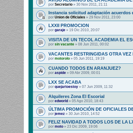
AVISO ALUMNOS DE LA ACADEMIA DE 
por
Secretario
»
30 Nov 2011, 21:11
Instancia solicitud adaptación acuerdos 
por
Union de Oficiales
»
29 Nov 2011, 23:00
LXXII PROMOCION
por
garaje
»
19 Dic 2010, 20:07
VISITA DE UN TECOL ACADEMIA EL E
por
sin vacante
»
08 Jun 2011, 00:02
VACANTES RESTRINGIDAS OTRA VEZ
por
motorolo
»
05 Jun 2011, 19:19
CUANDO TODOS EN ARANJUEZ?
por
aspide
»
09 Abr 2009, 00:01
LXX SE ACABA
por
quejartoestoy
»
07 Jun 2009, 11:32
Alquileres Zona El Escorial
por
edworld
»
05 Ago 2010, 18:43
ÚLTIMA PROMOCIÓN DE OFICIALES D
por
jemez
»
30 Jun 2010, 14:52
FELIZ NAVIDAD A TODOS LOS DE LA L
por
moto
»
23 Dic 2009, 19:06