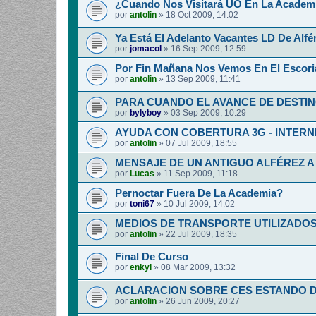
¿Cuando Nos Visitará UO En La Academia
por
antolin
»
18 Oct 2009, 14:02
Ya Está El Adelanto Vacantes LD De Alfér
por
jomacol
»
16 Sep 2009, 12:59
Por Fin Mañana Nos Vemos En El Escoria
por
antolin
»
13 Sep 2009, 11:41
PARA CUANDO EL AVANCE DE DESTI
por
bylyboy
»
03 Sep 2009, 10:29
AYUDA CON COBERTURA 3G - INTERNE
por
antolin
»
07 Jul 2009, 18:55
MENSAJE DE UN ANTIGUO ALFÉREZ A
por
Lucas
»
11 Sep 2009, 11:18
Pernoctar Fuera De La Academia?
por
toni67
»
10 Jul 2009, 14:02
MEDIOS DE TRANSPORTE UTILIZADOS.
por
antolin
»
22 Jul 2009, 18:35
Final De Curso
por
enkyl
»
08 Mar 2009, 13:32
ACLARACION SOBRE CES ESTANDO D
por
antolin
»
26 Jun 2009, 20:27