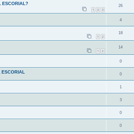
L ESCORIAL?
26
1
2
3
4
18
1
2
14
1
2
0
L ESCORIAL
0
1
3
0
0