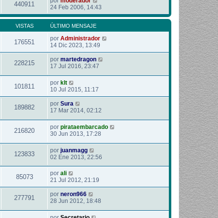
por
moderador
440911
24 Feb 2006, 14:43
VISTAS
ÚLTIMO MENSAJE
por
Administrador
176551
14 Dic 2023, 13:49
por
martedragon
228215
17 Jul 2016, 23:47
por
klt
101811
10 Jul 2015, 11:17
por
Sura
189882
17 Mar 2014, 02:12
por
pirataembarcado
216820
30 Jun 2013, 17:28
por
juanmagg
123833
02 Ene 2013, 22:56
por
ali
85073
21 Jul 2012, 21:19
por
neron966
277791
28 Jun 2012, 18:48
por
Secretario