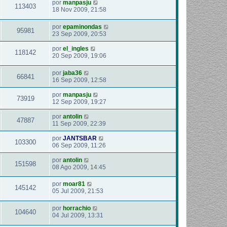
por
manpasju
113403
18 Nov 2009, 21:58
por
epaminondas
95981
23 Sep 2009, 20:53
por
el_ingles
118142
20 Sep 2009, 19:06
por
jaba36
66841
16 Sep 2009, 12:58
por
manpasju
73919
12 Sep 2009, 19:27
por
antolin
47887
11 Sep 2009, 22:39
por
JANTSBAR
103300
06 Sep 2009, 11:26
por
antolin
151598
08 Ago 2009, 14:45
por
moar81
145142
05 Jul 2009, 21:53
por
horrachio
104640
04 Jul 2009, 13:31