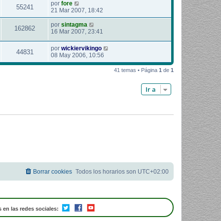
por
fore
55241
21 Mar 2007, 18:42
por
sintagma
162862
16 Mar 2007, 23:41
por
wickiervikingo
44831
08 May 2006, 10:56
41 temas • Página
1
de
1
Ir a
Borrar cookies
Todos los horarios son
UTC+02:00
 en las redes sociales: