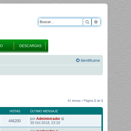
Buscar
Búsqueda avanza
RO
DESCARGAS
Identificarse
41 temas • Página
1
de
1
VISTAS
ÚLTIMO MENSAJE
por
Administrador
446200
30 Oct 2018, 23:10