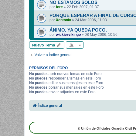
NO ESTAMOS SOLOS
por
fore
»
22 Feb 2007, 01:37
PORQUE ESPERAR A FINAL DE CURS
por
Xentonio
»
24 Mar 2006, 11:03
ÁNIMO, YA QUEDA POCO.
por
wickiervikingo
»
08 May 2006, 10:56
Nuevo Tema
Volver a Índice general
PERMISOS DEL FORO
No puedes
abrir nuevos temas en este Foro
No puedes
responder a temas en este Foro
No puedes
editar sus mensajes en este Foro
No puedes
borrar sus mensajes en este Foro
No puedes
enviar adjuntos en este Foro
Índice general
© Unión de Oficiales Guardia Civil P