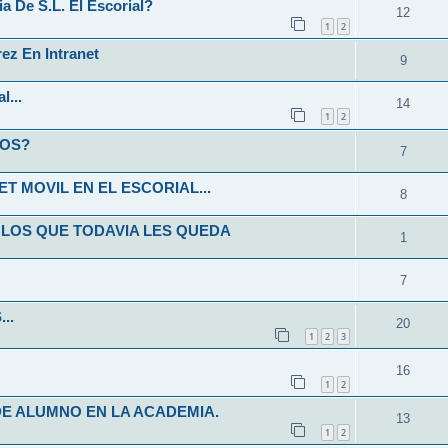
 De S.L. El Escorial?
12
1
2
ez En Intranet
9
l...
14
1
2
NOS?
7
T MOVIL EN EL ESCORIAL...
8
 LOS QUE TODAVIA LES QUEDA
1
7
..
20
1
2
3
16
1
2
E ALUMNO EN LA ACADEMIA.
13
1
2