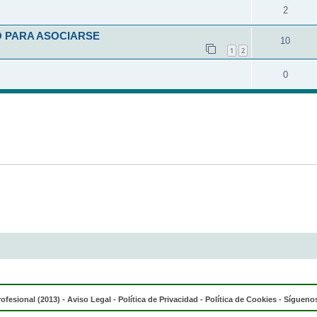
2
O PARA ASOCIARSE
10
1
2
0
rofesional (2013) -
Aviso Legal
-
Política de Privacidad
-
Política de Cookies
- Síguenos