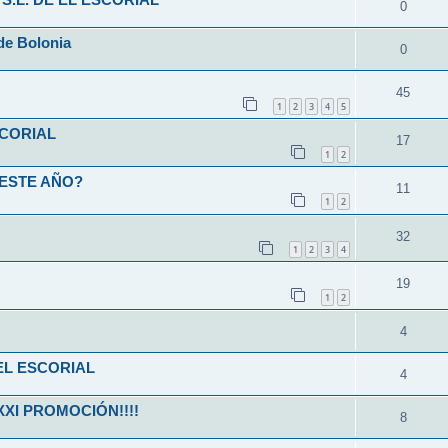
S.L. DE EL ESCORIAL
0
de Bolonia
0
45
1
2
3
4
5
SCORIAL
17
1
2
 ESTE AÑO?
11
1
2
32
1
2
3
4
19
1
2
4
EL ESCORIAL
4
XXI PROMOCIÓN!!!!
8