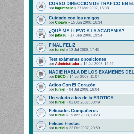
CURSO DIRECCION DE TRAFICO EN E
por
laguntzaile
»
27 Mar 2007, 16:38
Cuidado con los amigos.
por
Cipayo
»
15 Jun 2006, 16:34
¿QUÉ ME LLEVO A LA ACADEMIA?
por
jaba36
»
17 Sep 2008, 19:54
FINAL FELIZ
por
furriel
»
12 Jul 2008, 17:45
Test exámenes oposiciones
por
Administrador
»
19 Jul 2008, 12:26
NADIE HABLA DE LOS EXAMENES DE
por
DECO
»
14 Jul 2008, 11:07
Adios Con El Corazón
por
furriel
»
04 Jul 2008, 18:04
Un saludo a los de la EROTICA
por
furriel
»
02 Dic 2007, 00:49
Feliciades Compañeros
por
furriel
»
19 Abr 2008, 19:23
Felices Fiestas
por
furriel
»
22 Dic 2007, 20:59