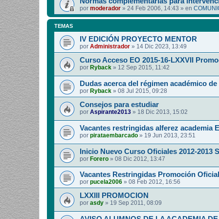
Normas complementarias para intervenci
por
moderador
»
24 Feb 2006, 14:43
» en
COMUNIC
TEMAS
IV EDICIÓN PROYECTO MENTOR
por
Administrador
»
14 Dic 2023, 13:49
Curso Acceso EO 2015-16-LXXVII Promo
por
Ryback
»
12 Sep 2015, 11:42
Dudas acerca del régimen académico de 
por
Ryback
»
08 Jul 2015, 09:28
Consejos para estudiar
por
Aspirante2013
»
18 Dic 2013, 15:02
Vacantes restringidas alferez academia E
por
pirataembarcado
»
19 Jun 2013, 23:51
Inicio Nuevo Curso Oficiales 2012-2013 S.
por
Forero
»
08 Dic 2012, 13:47
Vacantes Restringidas Promoción Oficial
por
pucela2006
»
08 Feb 2012, 16:56
LXXIII PROMOCION
por
asdy
»
19 Sep 2011, 08:09