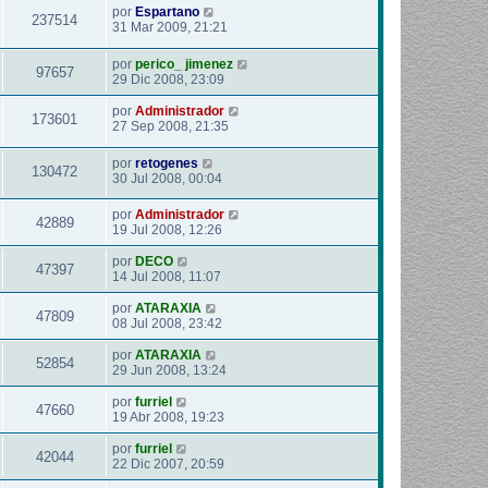
por
Espartano
237514
31 Mar 2009, 21:21
por
perico_ jimenez
97657
29 Dic 2008, 23:09
por
Administrador
173601
27 Sep 2008, 21:35
por
retogenes
130472
30 Jul 2008, 00:04
por
Administrador
42889
19 Jul 2008, 12:26
por
DECO
47397
14 Jul 2008, 11:07
por
ATARAXIA
47809
08 Jul 2008, 23:42
por
ATARAXIA
52854
29 Jun 2008, 13:24
por
furriel
47660
19 Abr 2008, 19:23
por
furriel
42044
22 Dic 2007, 20:59