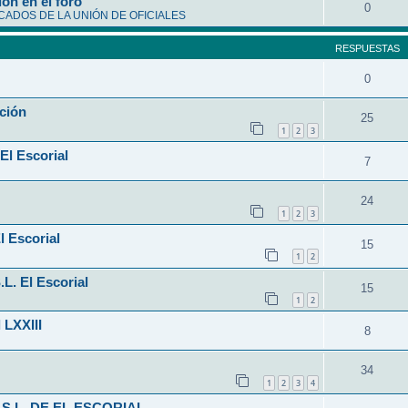
ón en el foro
0
ADOS DE LA UNIÓN DE OFICIALES
RESPUESTAS
0
ción
25
1
2
3
El Escorial
7
24
1
2
3
l Escorial
15
1
2
L. El Escorial
15
1
2
 LXXIII
8
34
1
2
3
4