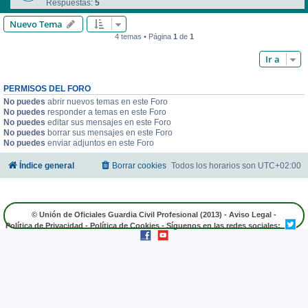
Respuestas:
5
Nuevo Tema
4 temas • Página
1
de
1
Ir a
PERMISOS DEL FORO
No puedes
abrir nuevos temas en este Foro
No puedes
responder a temas en este Foro
No puedes
editar sus mensajes en este Foro
No puedes
borrar sus mensajes en este Foro
No puedes
enviar adjuntos en este Foro
Índice general
Borrar cookies
Todos los horarios son
UTC+02:00
© Unión de Oficiales Guardia Civil Profesional (2013) -
Aviso Legal
-
Política de Privacidad
-
Política de Cookies
- Síguenos en las redes sociales: