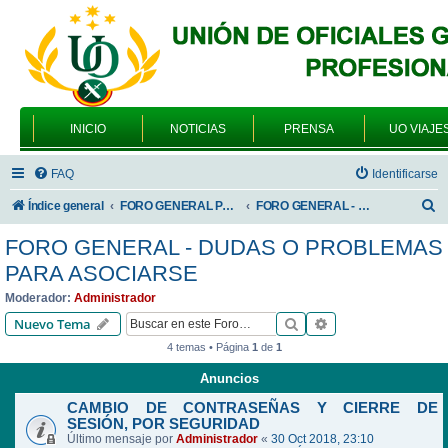
INICIO
NOTICIAS
PRENSA
UO VIAJE
FAQ
Identificarse
B
Índice general
FORO GENERAL PARA TODOS LOS USUARIOS
FORO GENERAL - DUDAS O PROBLEMAS PARA ASOCIARSE
u
FORO GENERAL - DUDAS O PROBLEMAS
s
PARA ASOCIARSE
c
Moderador:
Administrador
a
Buscar
Búsqueda avanzad
Nuevo Tema
r
4 temas • Página
1
de
1
Anuncios
CAMBIO DE CONTRASEÑAS Y CIERRE DE
SESIÓN, POR SEGURIDAD
Último mensaje por
Administrador
«
30 Oct 2018, 23:10