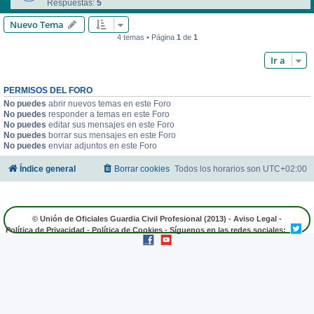
Respuestas:
5
Nuevo Tema
4 temas • Página
1
de
1
Ir a
PERMISOS DEL FORO
No puedes
abrir nuevos temas en este Foro
No puedes
responder a temas en este Foro
No puedes
editar sus mensajes en este Foro
No puedes
borrar sus mensajes en este Foro
No puedes
enviar adjuntos en este Foro
Índice general
Borrar cookies
Todos los horarios son
UTC+02:00
© Unión de Oficiales Guardia Civil Profesional (2013) -
Aviso Legal
-
Política de Privacidad
-
Política de Cookies
- Síguenos en las redes sociales: