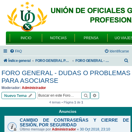
INICIO
NOTICIAS
PRENSA
UO VIAJE
FAQ
Identificarse
B
Índice general
FORO GENERAL PARA TODOS LOS USUARIOS
FORO GENERAL - DUDAS O PROBLEMAS PARA ASOCIARSE
u
FORO GENERAL - DUDAS O PROBLEMAS
s
PARA ASOCIARSE
c
Moderador:
Administrador
a
Buscar
Búsqueda avanzad
Nuevo Tema
r
4 temas • Página
1
de
1
Anuncios
CAMBIO DE CONTRASEÑAS Y CIERRE DE
SESIÓN, POR SEGURIDAD
Último mensaje por
Administrador
«
30 Oct 2018, 23:10