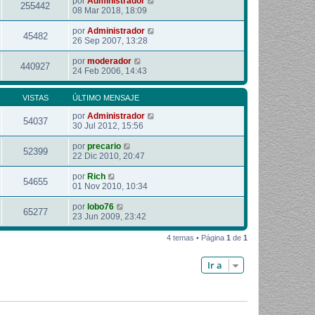
por
Administrador
255442
08 Mar 2018, 18:09
por
Administrador
45482
26 Sep 2007, 13:28
por
moderador
440927
24 Feb 2006, 14:43
VISTAS
ÚLTIMO MENSAJE
por
Administrador
54037
30 Jul 2012, 15:56
por
precario
52399
22 Dic 2010, 20:47
por
Rich
54655
01 Nov 2010, 10:34
por
lobo76
65277
23 Jun 2009, 23:42
4 temas • Página
1
de
1
Ir a