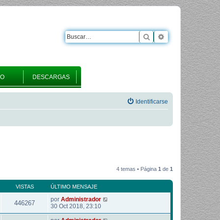
Buscar
Búsqueda avanza
RO
DESCARGAS
Identificarse
4 temas • Página
1
de
1
VISTAS
ÚLTIMO MENSAJE
por
Administrador
446267
30 Oct 2018, 23:10