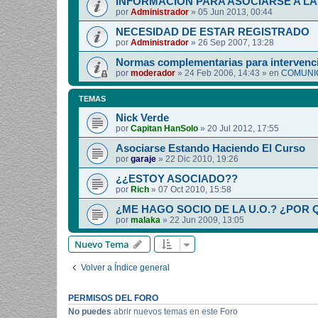
INFORMACIÓN PARA ASOCIARSE A LA 
por
Administrador
»
05 Jun 2013, 00:44
NECESIDAD DE ESTAR REGISTRADO
por
Administrador
»
26 Sep 2007, 13:28
Normas complementarias para intervenci
por
moderador
»
24 Feb 2006, 14:43
» en
COMUNIC
TEMAS
Nick Verde
por
Capitan HanSolo
»
20 Jul 2012, 17:55
Asociarse Estando Haciendo El Curso
por
garaje
»
22 Dic 2010, 19:26
¿¿ESTOY ASOCIADO??
por
Rich
»
07 Oct 2010, 15:58
¿ME HAGO SOCIO DE LA U.O.? ¿POR 
por
malaka
»
22 Jun 2009, 13:05
Nuevo Tema
Volver a Índice general
PERMISOS DEL FORO
No puedes
abrir nuevos temas en este Foro