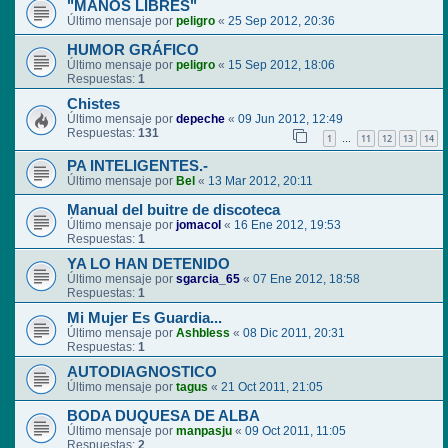
"MANOS LIBRES"
Último mensaje por
peligro
«
25 Sep 2012, 20:36
HUMOR GRÁFICO
Último mensaje por
peligro
«
15 Sep 2012, 18:06
Respuestas:
1
Chistes
Último mensaje por
depeche
«
09 Jun 2012, 12:49
Respuestas:
131
1
11
12
13
14
…
PA INTELIGENTES.-
Último mensaje por
Bel
«
13 Mar 2012, 20:11
Manual del buitre de discoteca
Último mensaje por
jomacol
«
16 Ene 2012, 19:53
Respuestas:
1
YA LO HAN DETENIDO
Último mensaje por
sgarcia_65
«
07 Ene 2012, 18:58
Respuestas:
1
Mi Mujer Es Guardia...
Último mensaje por
Ashbless
«
08 Dic 2011, 20:31
Respuestas:
1
AUTODIAGNOSTICO
Último mensaje por
tagus
«
21 Oct 2011, 21:05
BODA DUQUESA DE ALBA
Último mensaje por
manpasju
«
09 Oct 2011, 11:05
Respuestas:
2