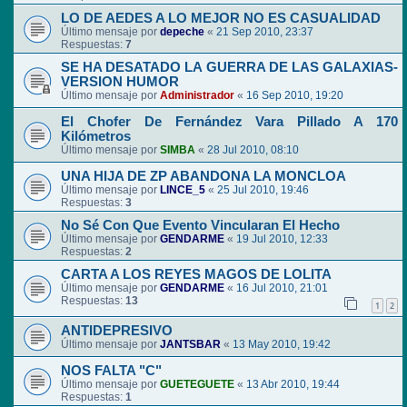
LO DE AEDES A LO MEJOR NO ES CASUALIDAD
Último mensaje por
depeche
«
21 Sep 2010, 23:37
Respuestas:
7
SE HA DESATADO LA GUERRA DE LAS GALAXIAS-
VERSION HUMOR
Último mensaje por
Administrador
«
16 Sep 2010, 19:20
El Chofer De Fernández Vara Pillado A 170
Kilómetros
Último mensaje por
SIMBA
«
28 Jul 2010, 08:10
UNA HIJA DE ZP ABANDONA LA MONCLOA
Último mensaje por
LINCE_5
«
25 Jul 2010, 19:46
Respuestas:
3
No Sé Con Que Evento Vincularan El Hecho
Último mensaje por
GENDARME
«
19 Jul 2010, 12:33
Respuestas:
2
CARTA A LOS REYES MAGOS DE LOLITA
Último mensaje por
GENDARME
«
16 Jul 2010, 21:01
Respuestas:
13
1
2
ANTIDEPRESIVO
Último mensaje por
JANTSBAR
«
13 May 2010, 19:42
NOS FALTA "C"
Último mensaje por
GUETEGUETE
«
13 Abr 2010, 19:44
Respuestas:
1