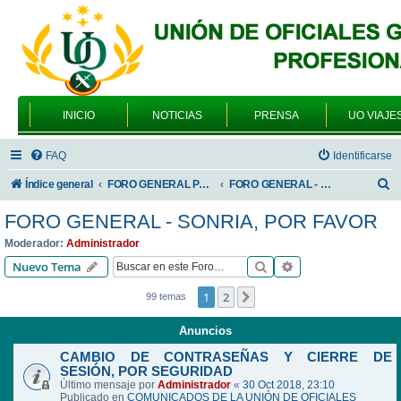
INICIO
NOTICIAS
PRENSA
UO VIAJE
FAQ
Identificarse
B
Índice general
FORO GENERAL PARA TODOS LOS USUARIOS
FORO GENERAL - SONRIA, POR FAVOR
u
FORO GENERAL - SONRIA, POR FAVOR
s
Moderador:
Administrador
c
Buscar
Búsqueda avanzad
Nuevo Tema
a
1
2
Siguiente
99 temas
r
Anuncios
CAMBIO DE CONTRASEÑAS Y CIERRE DE
SESIÓN, POR SEGURIDAD
Último mensaje por
Administrador
«
30 Oct 2018, 23:10
Publicado en
COMUNICADOS DE LA UNIÓN DE OFICIALES