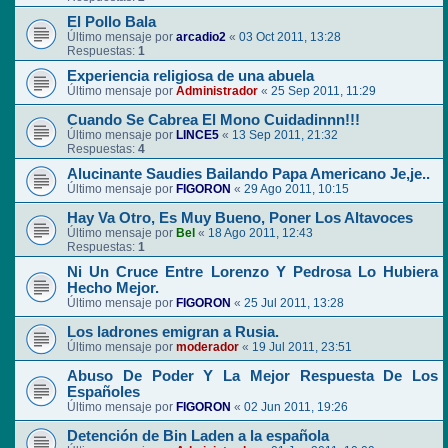
El Pollo Bala
Último mensaje por
arcadio2
«
03 Oct 2011, 13:28
Respuestas:
1
Experiencia religiosa de una abuela
Último mensaje por
Administrador
«
25 Sep 2011, 11:29
Cuando Se Cabrea El Mono Cuidadinnn!!!
Último mensaje por
LINCE5
«
13 Sep 2011, 21:32
Respuestas:
4
Alucinante Saudies Bailando Papa Americano Je,je..
Último mensaje por
FIGORON
«
29 Ago 2011, 10:15
Hay Va Otro, Es Muy Bueno, Poner Los Altavoces
Último mensaje por
Bel
«
18 Ago 2011, 12:43
Respuestas:
1
Ni Un Cruce Entre Lorenzo Y Pedrosa Lo Hubiera
Hecho Mejor.
Último mensaje por
FIGORON
«
25 Jul 2011, 13:28
Los ladrones emigran a Rusia.
Último mensaje por
moderador
«
19 Jul 2011, 23:51
Abuso De Poder Y La Mejor Respuesta De Los
Españoles
Último mensaje por
FIGORON
«
02 Jun 2011, 19:26
Detención de Bin Laden a la española