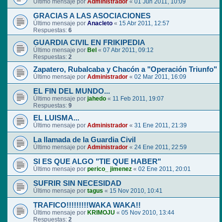
Último mensaje por
Administrador
«
01 Jun 2011, 10:09
GRACIAS A LAS ASOCIACIONES
Último mensaje por
Anacleto
«
15 Abr 2011, 12:57
Respuestas:
6
GUARDIA CIVIL EN FRIKIPEDIA
Último mensaje por
Bel
«
07 Abr 2011, 09:12
Respuestas:
2
Zapatero, Rubalcaba y Chacón a "Operación Triunfo"
Último mensaje por
Administrador
«
02 Mar 2011, 16:09
EL FIN DEL MUNDO...
Último mensaje por
jahedo
«
11 Feb 2011, 19:07
Respuestas:
9
EL LUISMA...
Último mensaje por
Administrador
«
31 Ene 2011, 21:39
La llamada de la Guardia Civil
Último mensaje por
Administrador
«
24 Ene 2011, 22:59
SI ES QUE ALGO "TIE QUE HABER"
Último mensaje por
perico_ jimenez
«
02 Ene 2011, 20:01
SUFRIR SIN NECESIDAD
Último mensaje por
tagus
«
15 Nov 2010, 10:41
TRAFICO!!!!!!!!!WAKA WAKA!!
Último mensaje por
KRIMOJU
«
05 Nov 2010, 13:44
Respuestas:
2