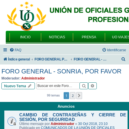
INICIO
NOTICIAS
PRENSA
UO VIAJE
FAQ
Identificarse
B
Índice general
FORO GENERAL PARA TODOS LOS USUARIOS
FORO GENERAL - SONRIA, POR FAVOR
u
FORO GENERAL - SONRIA, POR FAVOR
s
Moderador:
Administrador
c
Buscar
Búsqueda avanzad
Nuevo Tema
a
1
2
Siguiente
99 temas
r
Anuncios
CAMBIO DE CONTRASEÑAS Y CIERRE DE
SESIÓN, POR SEGURIDAD
Último mensaje por
Administrador
«
30 Oct 2018, 23:10
Publicado en
COMUNICADOS DE LA UNIÓN DE OFICIALES