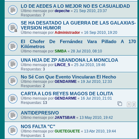
LO DE AEDES A LO MEJOR NO ES CASUALIDAD
Último mensaje por
depeche
«
21 Sep 2010, 23:37
Respuestas:
7
SE HA DESATADO LA GUERRA DE LAS GALAXIAS-
VERSION HUMOR
Último mensaje por
Administrador
«
16 Sep 2010, 19:20
El Chofer De Fernández Vara Pillado A 170
Kilómetros
Último mensaje por
SIMBA
«
28 Jul 2010, 08:10
UNA HIJA DE ZP ABANDONA LA MONCLOA
Último mensaje por
LINCE_5
«
25 Jul 2010, 19:46
Respuestas:
3
No Sé Con Que Evento Vincularan El Hecho
Último mensaje por
GENDARME
«
19 Jul 2010, 12:33
Respuestas:
2
CARTA A LOS REYES MAGOS DE LOLITA
Último mensaje por
GENDARME
«
16 Jul 2010, 21:01
Respuestas:
13
1
2
ANTIDEPRESIVO
Último mensaje por
JANTSBAR
«
13 May 2010, 19:42
NOS FALTA "C"
Último mensaje por
GUETEGUETE
«
13 Abr 2010, 19:44
Respuestas:
1