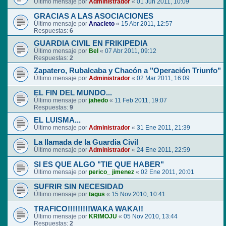
Último mensaje por
Administrador
«
01 Jun 2011, 10:09
GRACIAS A LAS ASOCIACIONES
Último mensaje por
Anacleto
«
15 Abr 2011, 12:57
Respuestas:
6
GUARDIA CIVIL EN FRIKIPEDIA
Último mensaje por
Bel
«
07 Abr 2011, 09:12
Respuestas:
2
Zapatero, Rubalcaba y Chacón a "Operación Triunfo"
Último mensaje por
Administrador
«
02 Mar 2011, 16:09
EL FIN DEL MUNDO...
Último mensaje por
jahedo
«
11 Feb 2011, 19:07
Respuestas:
9
EL LUISMA...
Último mensaje por
Administrador
«
31 Ene 2011, 21:39
La llamada de la Guardia Civil
Último mensaje por
Administrador
«
24 Ene 2011, 22:59
SI ES QUE ALGO "TIE QUE HABER"
Último mensaje por
perico_ jimenez
«
02 Ene 2011, 20:01
SUFRIR SIN NECESIDAD
Último mensaje por
tagus
«
15 Nov 2010, 10:41
TRAFICO!!!!!!!!!WAKA WAKA!!
Último mensaje por
KRIMOJU
«
05 Nov 2010, 13:44
Respuestas:
2