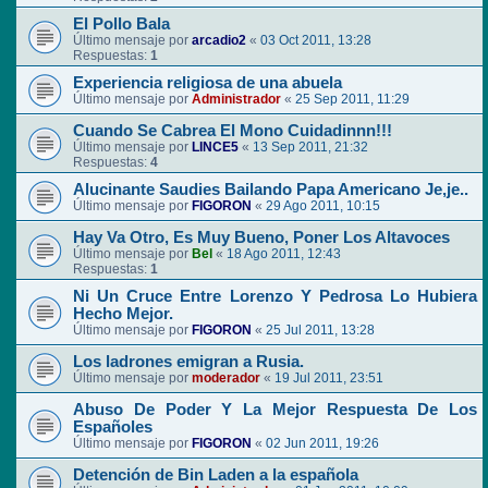
El Pollo Bala
Último mensaje por
arcadio2
«
03 Oct 2011, 13:28
Respuestas:
1
Experiencia religiosa de una abuela
Último mensaje por
Administrador
«
25 Sep 2011, 11:29
Cuando Se Cabrea El Mono Cuidadinnn!!!
Último mensaje por
LINCE5
«
13 Sep 2011, 21:32
Respuestas:
4
Alucinante Saudies Bailando Papa Americano Je,je..
Último mensaje por
FIGORON
«
29 Ago 2011, 10:15
Hay Va Otro, Es Muy Bueno, Poner Los Altavoces
Último mensaje por
Bel
«
18 Ago 2011, 12:43
Respuestas:
1
Ni Un Cruce Entre Lorenzo Y Pedrosa Lo Hubiera
Hecho Mejor.
Último mensaje por
FIGORON
«
25 Jul 2011, 13:28
Los ladrones emigran a Rusia.
Último mensaje por
moderador
«
19 Jul 2011, 23:51
Abuso De Poder Y La Mejor Respuesta De Los
Españoles
Último mensaje por
FIGORON
«
02 Jun 2011, 19:26
Detención de Bin Laden a la española