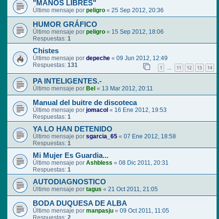
"MANOS LIBRES"
Último mensaje por
peligro
«
25 Sep 2012, 20:36
HUMOR GRÁFICO
Último mensaje por
peligro
«
15 Sep 2012, 18:06
Respuestas:
1
Chistes
Último mensaje por
depeche
«
09 Jun 2012, 12:49
Respuestas:
131
1
11
12
13
14
…
PA INTELIGENTES.-
Último mensaje por
Bel
«
13 Mar 2012, 20:11
Manual del buitre de discoteca
Último mensaje por
jomacol
«
16 Ene 2012, 19:53
Respuestas:
1
YA LO HAN DETENIDO
Último mensaje por
sgarcia_65
«
07 Ene 2012, 18:58
Respuestas:
1
Mi Mujer Es Guardia...
Último mensaje por
Ashbless
«
08 Dic 2011, 20:31
Respuestas:
1
AUTODIAGNOSTICO
Último mensaje por
tagus
«
21 Oct 2011, 21:05
BODA DUQUESA DE ALBA
Último mensaje por
manpasju
«
09 Oct 2011, 11:05
Respuestas:
2