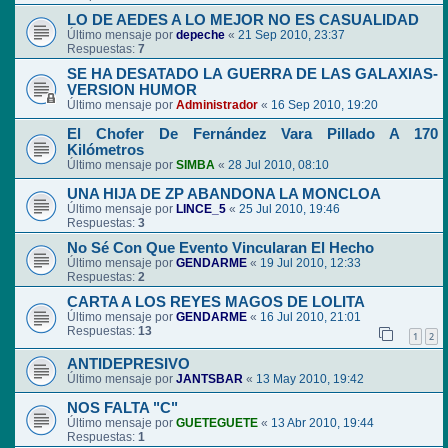
LO DE AEDES A LO MEJOR NO ES CASUALIDAD
Último mensaje por
depeche
«
21 Sep 2010, 23:37
Respuestas:
7
SE HA DESATADO LA GUERRA DE LAS GALAXIAS-
VERSION HUMOR
Último mensaje por
Administrador
«
16 Sep 2010, 19:20
El Chofer De Fernández Vara Pillado A 170
Kilómetros
Último mensaje por
SIMBA
«
28 Jul 2010, 08:10
UNA HIJA DE ZP ABANDONA LA MONCLOA
Último mensaje por
LINCE_5
«
25 Jul 2010, 19:46
Respuestas:
3
No Sé Con Que Evento Vincularan El Hecho
Último mensaje por
GENDARME
«
19 Jul 2010, 12:33
Respuestas:
2
CARTA A LOS REYES MAGOS DE LOLITA
Último mensaje por
GENDARME
«
16 Jul 2010, 21:01
Respuestas:
13
1
2
ANTIDEPRESIVO
Último mensaje por
JANTSBAR
«
13 May 2010, 19:42
NOS FALTA "C"
Último mensaje por
GUETEGUETE
«
13 Abr 2010, 19:44
Respuestas:
1