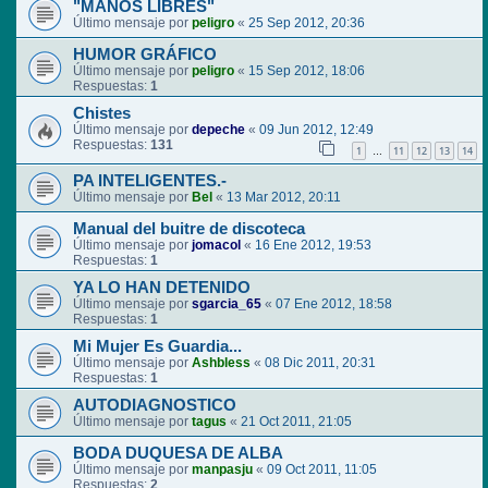
"MANOS LIBRES"
Último mensaje por
peligro
«
25 Sep 2012, 20:36
HUMOR GRÁFICO
Último mensaje por
peligro
«
15 Sep 2012, 18:06
Respuestas:
1
Chistes
Último mensaje por
depeche
«
09 Jun 2012, 12:49
Respuestas:
131
1
11
12
13
14
…
PA INTELIGENTES.-
Último mensaje por
Bel
«
13 Mar 2012, 20:11
Manual del buitre de discoteca
Último mensaje por
jomacol
«
16 Ene 2012, 19:53
Respuestas:
1
YA LO HAN DETENIDO
Último mensaje por
sgarcia_65
«
07 Ene 2012, 18:58
Respuestas:
1
Mi Mujer Es Guardia...
Último mensaje por
Ashbless
«
08 Dic 2011, 20:31
Respuestas:
1
AUTODIAGNOSTICO
Último mensaje por
tagus
«
21 Oct 2011, 21:05
BODA DUQUESA DE ALBA
Último mensaje por
manpasju
«
09 Oct 2011, 11:05
Respuestas:
2