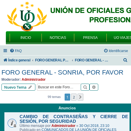
INICIO
NOTICIAS
PRENSA
UO VIAJE
FAQ
Identificarse
B
Índice general
FORO GENERAL PARA TODOS LOS USUARIOS
FORO GENERAL - SONRIA, POR FAVOR
u
FORO GENERAL - SONRIA, POR FAVOR
s
Moderador:
Administrador
c
Buscar
Búsqueda avanzad
Nuevo Tema
a
1
2
Siguiente
99 temas
r
Anuncios
CAMBIO DE CONTRASEÑAS Y CIERRE DE
SESIÓN, POR SEGURIDAD
Último mensaje por
Administrador
«
30 Oct 2018, 23:10
Publicado en
COMUNICADOS DE LA UNIÓN DE OFICIALES