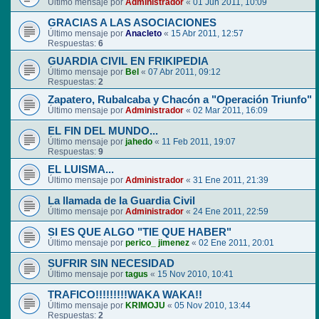
Último mensaje por
Administrador
«
01 Jun 2011, 10:09
GRACIAS A LAS ASOCIACIONES
Último mensaje por
Anacleto
«
15 Abr 2011, 12:57
Respuestas:
6
GUARDIA CIVIL EN FRIKIPEDIA
Último mensaje por
Bel
«
07 Abr 2011, 09:12
Respuestas:
2
Zapatero, Rubalcaba y Chacón a "Operación Triunfo"
Último mensaje por
Administrador
«
02 Mar 2011, 16:09
EL FIN DEL MUNDO...
Último mensaje por
jahedo
«
11 Feb 2011, 19:07
Respuestas:
9
EL LUISMA...
Último mensaje por
Administrador
«
31 Ene 2011, 21:39
La llamada de la Guardia Civil
Último mensaje por
Administrador
«
24 Ene 2011, 22:59
SI ES QUE ALGO "TIE QUE HABER"
Último mensaje por
perico_ jimenez
«
02 Ene 2011, 20:01
SUFRIR SIN NECESIDAD
Último mensaje por
tagus
«
15 Nov 2010, 10:41
TRAFICO!!!!!!!!!WAKA WAKA!!
Último mensaje por
KRIMOJU
«
05 Nov 2010, 13:44
Respuestas:
2