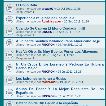
El Pollo Bala
Último mensaje por
arcadio2
«
03 Oct 2011, 13:28
Respuestas:
1
Experiencia religiosa de una abuela
Último mensaje por
Administrador
«
25 Sep 2011, 11:29
Cuando Se Cabrea El Mono Cuidadinnn!!!
Último mensaje por
LINCE5
«
13 Sep 2011, 21:32
Respuestas:
4
Alucinante Saudies Bailando Papa Americano Je,je..
Último mensaje por
FIGORON
«
29 Ago 2011, 10:15
Hay Va Otro, Es Muy Bueno, Poner Los Altavoces
Último mensaje por
Bel
«
18 Ago 2011, 12:43
Respuestas:
1
Ni Un Cruce Entre Lorenzo Y Pedrosa Lo Hubiera
Hecho Mejor.
Último mensaje por
FIGORON
«
25 Jul 2011, 13:28
Los ladrones emigran a Rusia.
Último mensaje por
moderador
«
19 Jul 2011, 23:51
Abuso De Poder Y La Mejor Respuesta De Los
Españoles
Último mensaje por
FIGORON
«
02 Jun 2011, 19:26
Detención de Bin Laden a la española