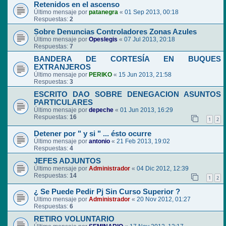
Retenidos en el ascenso
Último mensaje por
patanegra
«
01 Sep 2013, 00:18
Respuestas:
2
Sobre Denuncias Controladores Zonas Azules
Último mensaje por
Opeslegis
«
07 Jul 2013, 20:18
Respuestas:
7
BANDERA DE CORTESÍA EN BUQUES
EXTRANJEROS
Último mensaje por
PERIKO
«
15 Jun 2013, 21:58
Respuestas:
3
ESCRITO DAO SOBRE DENEGACION ASUNTOS
PARTICULARES
Último mensaje por
depeche
«
01 Jun 2013, 16:29
Respuestas:
16
1
2
Detener por " y si " ... ésto ocurre
Último mensaje por
antonio
«
21 Feb 2013, 19:02
Respuestas:
4
JEFES ADJUNTOS
Último mensaje por
Administrador
«
04 Dic 2012, 12:39
Respuestas:
14
1
2
¿ Se Puede Pedir Pj Sin Curso Superior ?
Último mensaje por
Administrador
«
20 Nov 2012, 01:27
Respuestas:
6
RETIRO VOLUNTARIO