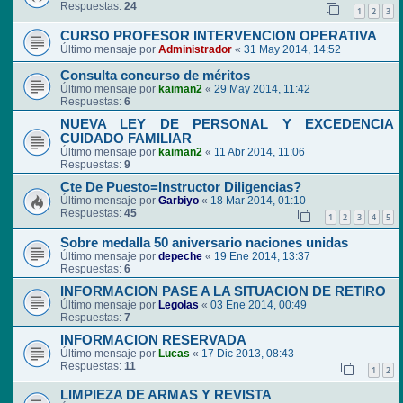
Respuestas:
24
1
2
3
CURSO PROFESOR INTERVENCION OPERATIVA
Último mensaje por
Administrador
«
31 May 2014, 14:52
Consulta concurso de méritos
Último mensaje por
kaiman2
«
29 May 2014, 11:42
Respuestas:
6
NUEVA LEY DE PERSONAL Y EXCEDENCIA
CUIDADO FAMILIAR
Último mensaje por
kaiman2
«
11 Abr 2014, 11:06
Respuestas:
9
Cte De Puesto=Instructor Diligencias?
Último mensaje por
Garbiyo
«
18 Mar 2014, 01:10
Respuestas:
45
1
2
3
4
5
Sobre medalla 50 aniversario naciones unidas
Último mensaje por
depeche
«
19 Ene 2014, 13:37
Respuestas:
6
INFORMACION PASE A LA SITUACION DE RETIRO
Último mensaje por
Legolas
«
03 Ene 2014, 00:49
Respuestas:
7
INFORMACION RESERVADA
Último mensaje por
Lucas
«
17 Dic 2013, 08:43
Respuestas:
11
1
2
LIMPIEZA DE ARMAS Y REVISTA