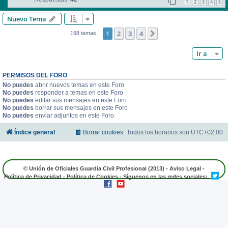
1
2
3
4
5
Nuevo Tema
1
2
3
4
Siguiente
198 temas
Ir a
PERMISOS DEL FORO
No puedes
abrir nuevos temas en este Foro
No puedes
responder a temas en este Foro
No puedes
editar sus mensajes en este Foro
No puedes
borrar sus mensajes en este Foro
No puedes
enviar adjuntos en este Foro
Índice general
Borrar cookies
Todos los horarios son
UTC+02:00
© Unión de Oficiales Guardia Civil Profesional (2013) -
Aviso Legal
-
Política de Privacidad
-
Política de Cookies
- Síguenos en las redes sociales: