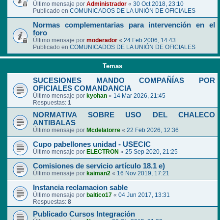
Último mensaje por
Administrador
«
30 Oct 2018, 23:10
Publicado en
COMUNICADOS DE LA UNIÓN DE OFICIALES
Normas complementarias para intervención en el
foro
Último mensaje por
moderador
«
24 Feb 2006, 14:43
Publicado en
COMUNICADOS DE LA UNIÓN DE OFICIALES
Temas
SUCESIONES MANDO COMPAÑÍAS POR
OFICIALES COMANDANCIA
Último mensaje por
kyohan
«
14 Mar 2026, 21:45
Respuestas:
1
NORMATIVA SOBRE USO DEL CHALECO
ANTIBALAS
Último mensaje por
Mcdelatorre
«
22 Feb 2026, 12:36
Cupo pabellones unidad - USECIC
Último mensaje por
ELECTRON
«
25 Sep 2020, 21:25
Comisiones de servicio artículo 18.1 e)
Último mensaje por
kaiman2
«
16 Nov 2019, 17:21
Instancia reclamacion sable
Último mensaje por
baltico17
«
04 Jun 2017, 13:31
Respuestas:
8
Publicado Cursos Integración