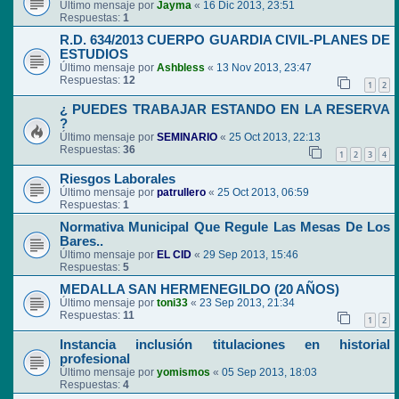
Último mensaje por
Jayma
«
16 Dic 2013, 23:51
Respuestas:
1
R.D. 634/2013 CUERPO GUARDIA CIVIL-PLANES DE
ESTUDIOS
Último mensaje por
Ashbless
«
13 Nov 2013, 23:47
Respuestas:
12
1
2
¿ PUEDES TRABAJAR ESTANDO EN LA RESERVA
?
Último mensaje por
SEMINARIO
«
25 Oct 2013, 22:13
Respuestas:
36
1
2
3
4
Riesgos Laborales
Último mensaje por
patrullero
«
25 Oct 2013, 06:59
Respuestas:
1
Normativa Municipal Que Regule Las Mesas De Los
Bares..
Último mensaje por
EL CID
«
29 Sep 2013, 15:46
Respuestas:
5
MEDALLA SAN HERMENEGILDO (20 AÑOS)
Último mensaje por
toni33
«
23 Sep 2013, 21:34
Respuestas:
11
1
2
Instancia inclusión titulaciones en historial
profesional
Último mensaje por
yomismos
«
05 Sep 2013, 18:03
Respuestas:
4