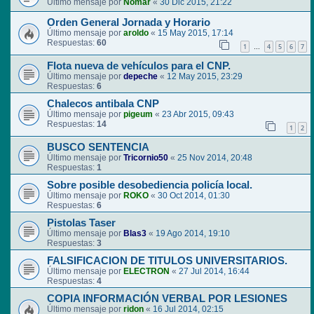
Último mensaje por
Nomar
«
30 Dic 2015, 21:22
Orden General Jornada y Horario
Último mensaje por
aroldo
«
15 May 2015, 17:14
Respuestas:
60
1
4
5
6
7
…
Flota nueva de vehículos para el CNP.
Último mensaje por
depeche
«
12 May 2015, 23:29
Respuestas:
6
Chalecos antibala CNP
Último mensaje por
pigeum
«
23 Abr 2015, 09:43
Respuestas:
14
1
2
BUSCO SENTENCIA
Último mensaje por
Tricornio50
«
25 Nov 2014, 20:48
Respuestas:
1
Sobre posible desobediencia policía local.
Último mensaje por
ROKO
«
30 Oct 2014, 01:30
Respuestas:
6
Pistolas Taser
Último mensaje por
Blas3
«
19 Ago 2014, 19:10
Respuestas:
3
FALSIFICACION DE TITULOS UNIVERSITARIOS.
Último mensaje por
ELECTRON
«
27 Jul 2014, 16:44
Respuestas:
4
COPIA INFORMACIÓN VERBAL POR LESIONES
Último mensaje por
ridon
«
16 Jul 2014, 02:15