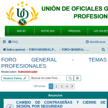
INICIO
NOTICIAS
PRENSA
UO VIAJE
FAQ
Identificarse
B
Índice general
FORO GENERAL PARA TODOS LOS USUARIOS
FORO GENERAL - TEMAS PROFESIONALES
u
FORO GENERAL - TEMAS
s
PROFESIONALES
c
Moderador:
Administrador
a
Buscar
Búsqueda avanzad
Nuevo Tema
r
1
2
3
4
Siguiente
198 temas
Anuncios
CAMBIO DE CONTRASEÑAS Y CIERRE DE
SESIÓN, POR SEGURIDAD