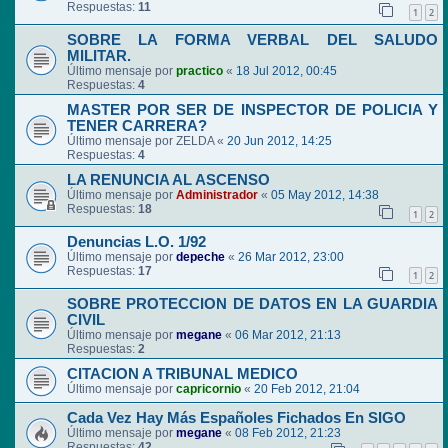
Respuestas:
11
1
2
SOBRE LA FORMA VERBAL DEL SALUDO
MILITAR.
Último mensaje por
practico
«
18 Jul 2012, 00:45
Respuestas:
4
MASTER POR SER DE INSPECTOR DE POLICIA Y
TENER CARRERA?
Último mensaje por
ZELDA
«
20 Jun 2012, 14:25
Respuestas:
4
LA RENUNCIA AL ASCENSO
Último mensaje por
Administrador
«
05 May 2012, 14:38
Respuestas:
18
1
2
Denuncias L.O. 1/92
Último mensaje por
depeche
«
26 Mar 2012, 23:00
Respuestas:
17
1
2
SOBRE PROTECCION DE DATOS EN LA GUARDIA
CIVIL
Último mensaje por
megane
«
06 Mar 2012, 21:13
Respuestas:
2
CITACION A TRIBUNAL MEDICO
Último mensaje por
capricornio
«
20 Feb 2012, 21:04
Cada Vez Hay Más Españoles Fichados En SIGO
Último mensaje por
megane
«
08 Feb 2012, 21:23
Respuestas:
42