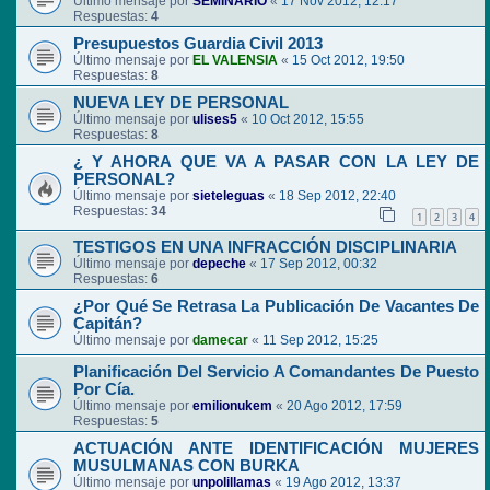
Último mensaje por
SEMINARIO
«
17 Nov 2012, 12:17
Respuestas:
4
Presupuestos Guardia Civil 2013
Último mensaje por
EL VALENSIA
«
15 Oct 2012, 19:50
Respuestas:
8
NUEVA LEY DE PERSONAL
Último mensaje por
ulises5
«
10 Oct 2012, 15:55
Respuestas:
8
¿ Y AHORA QUE VA A PASAR CON LA LEY DE
PERSONAL?
Último mensaje por
sieteleguas
«
18 Sep 2012, 22:40
Respuestas:
34
1
2
3
4
TESTIGOS EN UNA INFRACCIÓN DISCIPLINARIA
Último mensaje por
depeche
«
17 Sep 2012, 00:32
Respuestas:
6
¿Por Qué Se Retrasa La Publicación De Vacantes De
Capitán?
Último mensaje por
damecar
«
11 Sep 2012, 15:25
Planificación Del Servicio A Comandantes De Puesto
Por Cía.
Último mensaje por
emilionukem
«
20 Ago 2012, 17:59
Respuestas:
5
ACTUACIÓN ANTE IDENTIFICACIÓN MUJERES
MUSULMANAS CON BURKA
Último mensaje por
unpolillamas
«
19 Ago 2012, 13:37