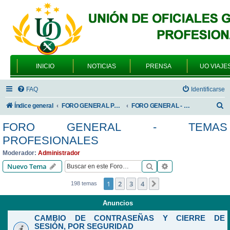
INICIO
NOTICIAS
PRENSA
UO VIAJE
FAQ
Identificarse
B
Índice general
FORO GENERAL PARA TODOS LOS USUARIOS
FORO GENERAL - TEMAS PROFESIONALES
u
FORO GENERAL - TEMAS
s
PROFESIONALES
c
Moderador:
Administrador
a
Buscar
Búsqueda avanzad
Nuevo Tema
r
1
2
3
4
Siguiente
198 temas
Anuncios
CAMBIO DE CONTRASEÑAS Y CIERRE DE
SESIÓN, POR SEGURIDAD