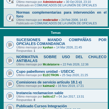
Último mensaje por
Administrador
«
30 Oct 2018, 23:10
Publicado en
COMUNICADOS DE LA UNIÓN DE OFICIALES
Normas complementarias para intervención en el
foro
Último mensaje por
moderador
«
24 Feb 2006, 14:43
Publicado en
COMUNICADOS DE LA UNIÓN DE OFICIALES
Temas
SUCESIONES MANDO COMPAÑÍAS POR
OFICIALES COMANDANCIA
Último mensaje por
kyohan
«
14 Mar 2026, 21:45
Respuestas:
1
NORMATIVA SOBRE USO DEL CHALECO
ANTIBALAS
Último mensaje por
Mcdelatorre
«
22 Feb 2026, 12:36
Cupo pabellones unidad - USECIC
Último mensaje por
ELECTRON
«
25 Sep 2020, 21:25
Comisiones de servicio artículo 18.1 e)
Último mensaje por
kaiman2
«
16 Nov 2019, 17:21
Instancia reclamacion sable
Último mensaje por
baltico17
«
04 Jun 2017, 13:31
Respuestas:
8
Publicado Cursos Integración