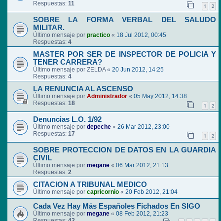
Respuestas:
11
1
2
SOBRE LA FORMA VERBAL DEL SALUDO
MILITAR.
Último mensaje por
practico
«
18 Jul 2012, 00:45
Respuestas:
4
MASTER POR SER DE INSPECTOR DE POLICIA Y
TENER CARRERA?
Último mensaje por
ZELDA
«
20 Jun 2012, 14:25
Respuestas:
4
LA RENUNCIA AL ASCENSO
Último mensaje por
Administrador
«
05 May 2012, 14:38
Respuestas:
18
1
2
Denuncias L.O. 1/92
Último mensaje por
depeche
«
26 Mar 2012, 23:00
Respuestas:
17
1
2
SOBRE PROTECCION DE DATOS EN LA GUARDIA
CIVIL
Último mensaje por
megane
«
06 Mar 2012, 21:13
Respuestas:
2
CITACION A TRIBUNAL MEDICO
Último mensaje por
capricornio
«
20 Feb 2012, 21:04
Cada Vez Hay Más Españoles Fichados En SIGO
Último mensaje por
megane
«
08 Feb 2012, 21:23
Respuestas:
42