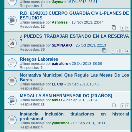
Último mensaje por
Jayma
«
16 Dic 2013, 23:51
Respuestas:
1
R.D. 634/2013 CUERPO GUARDIA CIVIL-PLANES DE
ESTUDIOS
Último mensaje por
Ashbless
«
13 Nov 2013, 23:47
Respuestas:
12
1
2
¿ PUEDES TRABAJAR ESTANDO EN LA RESERVA
?
Último mensaje por
SEMINARIO
«
25 Oct 2013, 22:13
Respuestas:
36
1
2
3
4
Riesgos Laborales
Último mensaje por
patrullero
«
25 Oct 2013, 06:59
Respuestas:
1
Normativa Municipal Que Regule Las Mesas De Los
Bares..
Último mensaje por
EL CID
«
29 Sep 2013, 15:46
Respuestas:
5
MEDALLA SAN HERMENEGILDO (20 AÑOS)
Último mensaje por
toni33
«
23 Sep 2013, 21:34
Respuestas:
11
1
2
Instancia inclusión titulaciones en historial
profesional
Último mensaje por
yomismos
«
05 Sep 2013, 18:03
Respuestas:
4