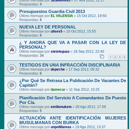
Último mensaje por
SEMINARIO
«
17 Nov 2012, 12:17
Respuestas:
4
Presupuestos Guardia Civil 2013
Último mensaje por
EL VALENSIA
«
15 Oct 2012, 19:50
Respuestas:
8
NUEVA LEY DE PERSONAL
Último mensaje por
ulises5
«
10 Oct 2012, 15:55
Respuestas:
8
¿ Y AHORA QUE VA A PASAR CON LA LEY DE
PERSONAL?
Último mensaje por
sieteleguas
«
18 Sep 2012, 22:40
Respuestas:
34
1
2
3
4
TESTIGOS EN UNA INFRACCIÓN DISCIPLINARIA
Último mensaje por
depeche
«
17 Sep 2012, 00:32
Respuestas:
6
¿Por Qué Se Retrasa La Publicación De Vacantes De
Capitán?
Último mensaje por
damecar
«
11 Sep 2012, 15:25
Planificación Del Servicio A Comandantes De Puesto
Por Cía.
Último mensaje por
emilionukem
«
20 Ago 2012, 17:59
Respuestas:
5
ACTUACIÓN ANTE IDENTIFICACIÓN MUJERES
MUSULMANAS CON BURKA
Último mensaje por
unpolillamas
«
19 Ago 2012, 13:37