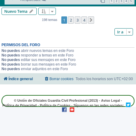
1
2
3
4
5
Nuevo Tema
1
2
3
4
Siguiente
198 temas
Ir a
PERMISOS DEL FORO
No puedes
abrir nuevos temas en este Foro
No puedes
responder a temas en este Foro
No puedes
editar sus mensajes en este Foro
No puedes
borrar sus mensajes en este Foro
No puedes
enviar adjuntos en este Foro
Índice general
Borrar cookies
Todos los horarios son
UTC+02:00
© Unión de Oficiales Guardia Civil Profesional (2013) -
Aviso Legal
-
Política de Privacidad
-
Política de Cookies
- Síguenos en las redes sociales: