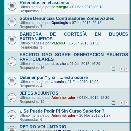
Retenidos en el ascenso
Último mensaje por
patanegra
«
01 Sep 2013, 00:18
Respuestas:
2
Sobre Denuncias Controladores Zonas Azules
Último mensaje por
Opeslegis
«
07 Jul 2013, 20:18
Respuestas:
7
BANDERA DE CORTESÍA EN BUQUES
EXTRANJEROS
Último mensaje por
PERIKO
«
15 Jun 2013, 21:58
Respuestas:
3
ESCRITO DAO SOBRE DENEGACION ASUNTOS
PARTICULARES
Último mensaje por
depeche
«
01 Jun 2013, 16:29
Respuestas:
16
1
2
Detener por " y si " ... ésto ocurre
Último mensaje por
antonio
«
21 Feb 2013, 19:02
Respuestas:
4
JEFES ADJUNTOS
Último mensaje por
Administrador
«
04 Dic 2012, 12:39
Respuestas:
14
1
2
¿ Se Puede Pedir Pj Sin Curso Superior ?
Último mensaje por
Administrador
«
20 Nov 2012, 01:27
Respuestas:
6
RETIRO VOLUNTARIO