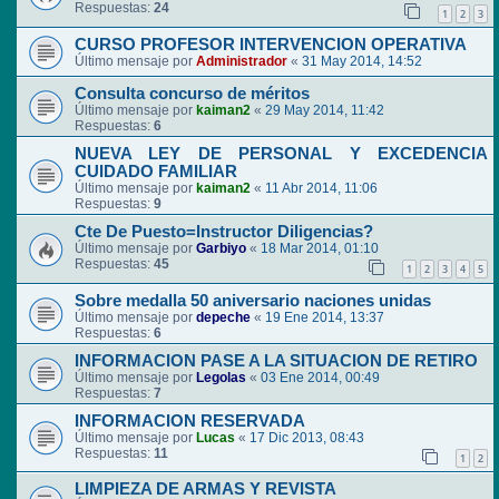
Respuestas:
24
1
2
3
CURSO PROFESOR INTERVENCION OPERATIVA
Último mensaje por
Administrador
«
31 May 2014, 14:52
Consulta concurso de méritos
Último mensaje por
kaiman2
«
29 May 2014, 11:42
Respuestas:
6
NUEVA LEY DE PERSONAL Y EXCEDENCIA
CUIDADO FAMILIAR
Último mensaje por
kaiman2
«
11 Abr 2014, 11:06
Respuestas:
9
Cte De Puesto=Instructor Diligencias?
Último mensaje por
Garbiyo
«
18 Mar 2014, 01:10
Respuestas:
45
1
2
3
4
5
Sobre medalla 50 aniversario naciones unidas
Último mensaje por
depeche
«
19 Ene 2014, 13:37
Respuestas:
6
INFORMACION PASE A LA SITUACION DE RETIRO
Último mensaje por
Legolas
«
03 Ene 2014, 00:49
Respuestas:
7
INFORMACION RESERVADA
Último mensaje por
Lucas
«
17 Dic 2013, 08:43
Respuestas:
11
1
2
LIMPIEZA DE ARMAS Y REVISTA