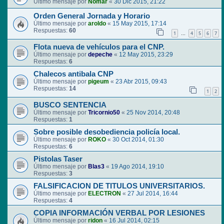
Último mensaje por
Nomar
«
30 Dic 2015, 21:22
Orden General Jornada y Horario
Último mensaje por
aroldo
«
15 May 2015, 17:14
Respuestas:
60
1
4
5
6
7
…
Flota nueva de vehículos para el CNP.
Último mensaje por
depeche
«
12 May 2015, 23:29
Respuestas:
6
Chalecos antibala CNP
Último mensaje por
pigeum
«
23 Abr 2015, 09:43
Respuestas:
14
1
2
BUSCO SENTENCIA
Último mensaje por
Tricornio50
«
25 Nov 2014, 20:48
Respuestas:
1
Sobre posible desobediencia policía local.
Último mensaje por
ROKO
«
30 Oct 2014, 01:30
Respuestas:
6
Pistolas Taser
Último mensaje por
Blas3
«
19 Ago 2014, 19:10
Respuestas:
3
FALSIFICACION DE TITULOS UNIVERSITARIOS.
Último mensaje por
ELECTRON
«
27 Jul 2014, 16:44
Respuestas:
4
COPIA INFORMACIÓN VERBAL POR LESIONES
Último mensaje por
ridon
«
16 Jul 2014, 02:15