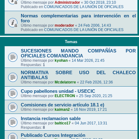
Último mensaje por
Administrador
«
30 Oct 2018, 23:10
Publicado en
COMUNICADOS DE LA UNIÓN DE OFICIALES
Normas complementarias para intervención en el
foro
Último mensaje por
moderador
«
24 Feb 2006, 14:43
Publicado en
COMUNICADOS DE LA UNIÓN DE OFICIALES
Temas
SUCESIONES MANDO COMPAÑÍAS POR
OFICIALES COMANDANCIA
Último mensaje por
kyohan
«
14 Mar 2026, 21:45
Respuestas:
1
NORMATIVA SOBRE USO DEL CHALECO
ANTIBALAS
Último mensaje por
Mcdelatorre
«
22 Feb 2026, 12:36
Cupo pabellones unidad - USECIC
Último mensaje por
ELECTRON
«
25 Sep 2020, 21:25
Comisiones de servicio artículo 18.1 e)
Último mensaje por
kaiman2
«
16 Nov 2019, 17:21
Instancia reclamacion sable
Último mensaje por
baltico17
«
04 Jun 2017, 13:31
Respuestas:
8
Publicado Cursos Integración