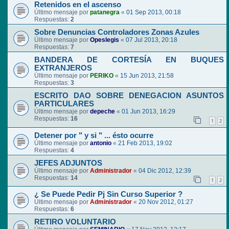
Retenidos en el ascenso
Último mensaje por
patanegra
«
01 Sep 2013, 00:18
Respuestas:
2
Sobre Denuncias Controladores Zonas Azules
Último mensaje por
Opeslegis
«
07 Jul 2013, 20:18
Respuestas:
7
BANDERA DE CORTESÍA EN BUQUES
EXTRANJEROS
Último mensaje por
PERIKO
«
15 Jun 2013, 21:58
Respuestas:
3
ESCRITO DAO SOBRE DENEGACION ASUNTOS
PARTICULARES
Último mensaje por
depeche
«
01 Jun 2013, 16:29
Respuestas:
16
1
2
Detener por " y si " ... ésto ocurre
Último mensaje por
antonio
«
21 Feb 2013, 19:02
Respuestas:
4
JEFES ADJUNTOS
Último mensaje por
Administrador
«
04 Dic 2012, 12:39
Respuestas:
14
1
2
¿ Se Puede Pedir Pj Sin Curso Superior ?
Último mensaje por
Administrador
«
20 Nov 2012, 01:27
Respuestas:
6
RETIRO VOLUNTARIO