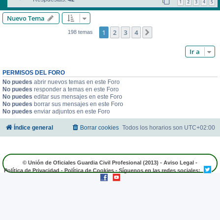
1
2
3
4
5
Nuevo Tema
1
2
3
4
Siguiente
198 temas
Ir a
PERMISOS DEL FORO
No puedes
abrir nuevos temas en este Foro
No puedes
responder a temas en este Foro
No puedes
editar sus mensajes en este Foro
No puedes
borrar sus mensajes en este Foro
No puedes
enviar adjuntos en este Foro
Índice general
Borrar cookies
Todos los horarios son
UTC+02:00
© Unión de Oficiales Guardia Civil Profesional (2013) -
Aviso Legal
-
Política de Privacidad
-
Política de Cookies
- Síguenos en las redes sociales: