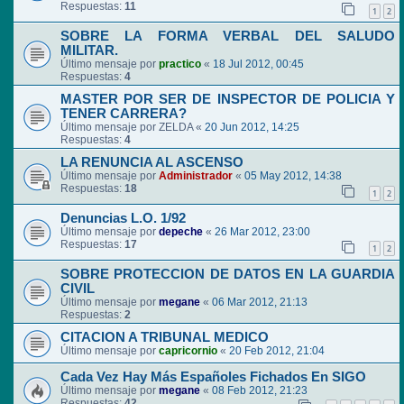
Respuestas:
11
1
2
SOBRE LA FORMA VERBAL DEL SALUDO
MILITAR.
Último mensaje por
practico
«
18 Jul 2012, 00:45
Respuestas:
4
MASTER POR SER DE INSPECTOR DE POLICIA Y
TENER CARRERA?
Último mensaje por
ZELDA
«
20 Jun 2012, 14:25
Respuestas:
4
LA RENUNCIA AL ASCENSO
Último mensaje por
Administrador
«
05 May 2012, 14:38
Respuestas:
18
1
2
Denuncias L.O. 1/92
Último mensaje por
depeche
«
26 Mar 2012, 23:00
Respuestas:
17
1
2
SOBRE PROTECCION DE DATOS EN LA GUARDIA
CIVIL
Último mensaje por
megane
«
06 Mar 2012, 21:13
Respuestas:
2
CITACION A TRIBUNAL MEDICO
Último mensaje por
capricornio
«
20 Feb 2012, 21:04
Cada Vez Hay Más Españoles Fichados En SIGO
Último mensaje por
megane
«
08 Feb 2012, 21:23
Respuestas:
42