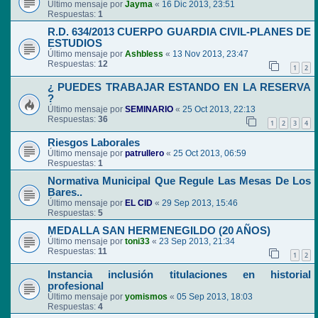
Último mensaje por
Jayma
«
16 Dic 2013, 23:51
Respuestas:
1
R.D. 634/2013 CUERPO GUARDIA CIVIL-PLANES DE
ESTUDIOS
Último mensaje por
Ashbless
«
13 Nov 2013, 23:47
Respuestas:
12
1
2
¿ PUEDES TRABAJAR ESTANDO EN LA RESERVA
?
Último mensaje por
SEMINARIO
«
25 Oct 2013, 22:13
Respuestas:
36
1
2
3
4
Riesgos Laborales
Último mensaje por
patrullero
«
25 Oct 2013, 06:59
Respuestas:
1
Normativa Municipal Que Regule Las Mesas De Los
Bares..
Último mensaje por
EL CID
«
29 Sep 2013, 15:46
Respuestas:
5
MEDALLA SAN HERMENEGILDO (20 AÑOS)
Último mensaje por
toni33
«
23 Sep 2013, 21:34
Respuestas:
11
1
2
Instancia inclusión titulaciones en historial
profesional
Último mensaje por
yomismos
«
05 Sep 2013, 18:03
Respuestas:
4