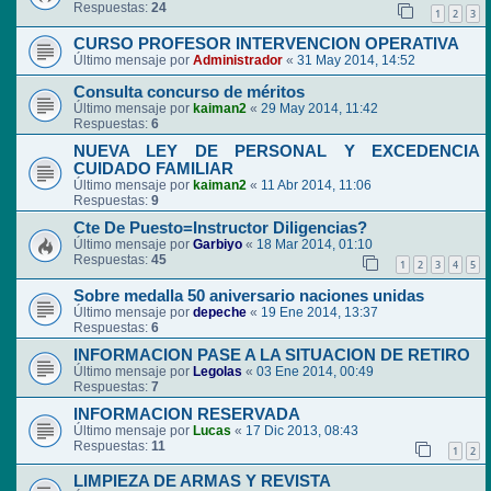
Respuestas:
24
1
2
3
CURSO PROFESOR INTERVENCION OPERATIVA
Último mensaje por
Administrador
«
31 May 2014, 14:52
Consulta concurso de méritos
Último mensaje por
kaiman2
«
29 May 2014, 11:42
Respuestas:
6
NUEVA LEY DE PERSONAL Y EXCEDENCIA
CUIDADO FAMILIAR
Último mensaje por
kaiman2
«
11 Abr 2014, 11:06
Respuestas:
9
Cte De Puesto=Instructor Diligencias?
Último mensaje por
Garbiyo
«
18 Mar 2014, 01:10
Respuestas:
45
1
2
3
4
5
Sobre medalla 50 aniversario naciones unidas
Último mensaje por
depeche
«
19 Ene 2014, 13:37
Respuestas:
6
INFORMACION PASE A LA SITUACION DE RETIRO
Último mensaje por
Legolas
«
03 Ene 2014, 00:49
Respuestas:
7
INFORMACION RESERVADA
Último mensaje por
Lucas
«
17 Dic 2013, 08:43
Respuestas:
11
1
2
LIMPIEZA DE ARMAS Y REVISTA