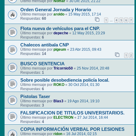
Último mensaje por
Nomar
«
30 Dic 2015, 21:22
Orden General Jornada y Horario
Último mensaje por
aroldo
«
15 May 2015, 17:14
Respuestas:
60
1
4
5
6
7
…
Flota nueva de vehículos para el CNP.
Último mensaje por
depeche
«
12 May 2015, 23:29
Respuestas:
6
Chalecos antibala CNP
Último mensaje por
pigeum
«
23 Abr 2015, 09:43
Respuestas:
14
1
2
BUSCO SENTENCIA
Último mensaje por
Tricornio50
«
25 Nov 2014, 20:48
Respuestas:
1
Sobre posible desobediencia policía local.
Último mensaje por
ROKO
«
30 Oct 2014, 01:30
Respuestas:
6
Pistolas Taser
Último mensaje por
Blas3
«
19 Ago 2014, 19:10
Respuestas:
3
FALSIFICACION DE TITULOS UNIVERSITARIOS.
Último mensaje por
ELECTRON
«
27 Jul 2014, 16:44
Respuestas:
4
COPIA INFORMACIÓN VERBAL POR LESIONES
Último mensaje por
ridon
«
16 Jul 2014, 02:15