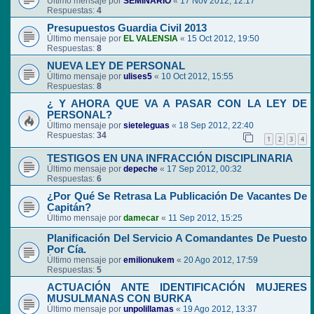
Último mensaje por
SEMINARIO
«
17 Nov 2012, 12:17
Respuestas:
4
Presupuestos Guardia Civil 2013
Último mensaje por
EL VALENSIA
«
15 Oct 2012, 19:50
Respuestas:
8
NUEVA LEY DE PERSONAL
Último mensaje por
ulises5
«
10 Oct 2012, 15:55
Respuestas:
8
¿ Y AHORA QUE VA A PASAR CON LA LEY DE
PERSONAL?
Último mensaje por
sieteleguas
«
18 Sep 2012, 22:40
Respuestas:
34
1
2
3
4
TESTIGOS EN UNA INFRACCIÓN DISCIPLINARIA
Último mensaje por
depeche
«
17 Sep 2012, 00:32
Respuestas:
6
¿Por Qué Se Retrasa La Publicación De Vacantes De
Capitán?
Último mensaje por
damecar
«
11 Sep 2012, 15:25
Planificación Del Servicio A Comandantes De Puesto
Por Cía.
Último mensaje por
emilionukem
«
20 Ago 2012, 17:59
Respuestas:
5
ACTUACIÓN ANTE IDENTIFICACIÓN MUJERES
MUSULMANAS CON BURKA
Último mensaje por
unpolillamas
«
19 Ago 2012, 13:37