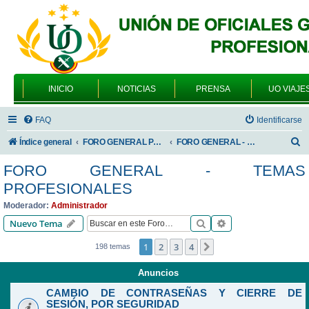
INICIO
NOTICIAS
PRENSA
UO VIAJE
FAQ
Identificarse
B
Índice general
FORO GENERAL PARA TODOS LOS USUARIOS
FORO GENERAL - TEMAS PROFESIONALES
u
FORO GENERAL - TEMAS
s
PROFESIONALES
c
Moderador:
Administrador
a
Buscar
Búsqueda avanzad
Nuevo Tema
r
1
2
3
4
Siguiente
198 temas
Anuncios
CAMBIO DE CONTRASEÑAS Y CIERRE DE
SESIÓN, POR SEGURIDAD