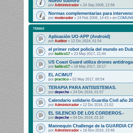
Nuevo subforo
por
Administrador
»
24 Sep 2008, 12:58
Normas complementarias para intervenci
por
moderador
»
24 Feb 2006, 14:43
» en
COMUNIC
TEMAS
Aplicación UO-APP (Android)
por
Auditor
»
12 Dic 2024, 01:54
el primer robot policía del mundo en Dub
por
baltico17
»
23 May 2017, 21:44
US Coast Guard utiliza drones antidroga
por
baltico17
»
18 May 2017, 20:17
EL ACIMUT
por
practico
»
02 May 2017, 00:54
TERAPIA PARA ANTISISTEMAS.
por
depeche
»
24 Dic 2016, 01:57
Calendario solidario Guardia Civil año 2
por
Administrador
»
12 Dic 2016, 21:02
EL SILENCIO DE LOS CORDEROS.-
por
depeche
»
04 Dic 2016, 01:10
Mannequin Challenge de la GUARDIA CI
por
Administrador
»
18 Nov 2016, 23:46