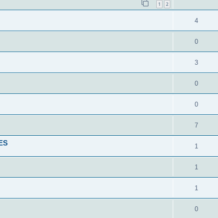
1
2
4
0
3
0
0
7
ES
1
1
1
0