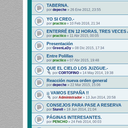
TABERNA.
por
depeche
»
26 Ene 2012, 23:55
YO SI CREO.-
por
practico
»
10 Feb 2016, 21:34
ENTERRÉ EN 12 HORAS, TRES VECES
por
practico
»
11 Abr 2015, 00:05
Presentación
por
GreenLaDy
»
08 Dic 2015, 17:34
Entre Polillas
por
practico
»
07 Abr 2015, 19:48
QUE EL CIELO LOS JUZGUE.-
por
CORTOFINO
»
14 May 2014, 19:38
Reacción nueva orden general
por
depeche
»
22 Mar 2015, 15:06
¡¡ VAMOS ESPAÑA !!
por
Administrador
»
13 Jun 2014, 20:58
CONSEJOS PARA PASE A RESERVA
por
Siurell
»
18 Jun 2014, 21:04
PÁGINAS INTERESANTES.
por
PENCHO
»
24 Feb 2014, 00:03