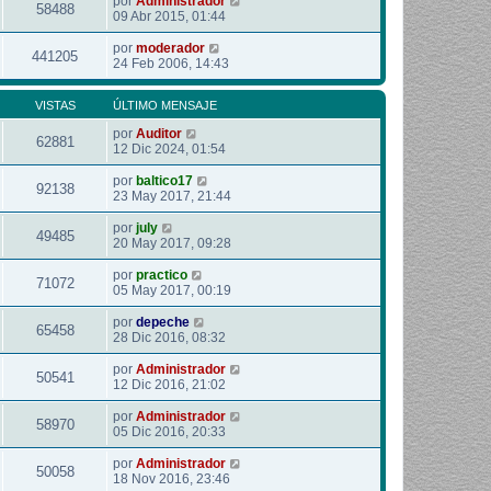
por
Administrador
58488
09 Abr 2015, 01:44
por
moderador
441205
24 Feb 2006, 14:43
VISTAS
ÚLTIMO MENSAJE
por
Auditor
62881
12 Dic 2024, 01:54
por
baltico17
92138
23 May 2017, 21:44
por
july
49485
20 May 2017, 09:28
por
practico
71072
05 May 2017, 00:19
por
depeche
65458
28 Dic 2016, 08:32
por
Administrador
50541
12 Dic 2016, 21:02
por
Administrador
58970
05 Dic 2016, 20:33
por
Administrador
50058
18 Nov 2016, 23:46