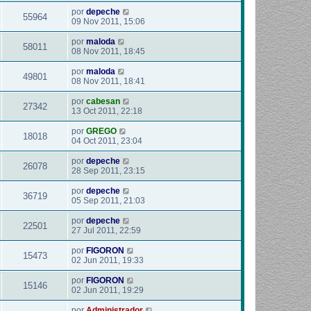
por
depeche
55964
09 Nov 2011, 15:06
por
maloda
58011
08 Nov 2011, 18:45
por
maloda
49801
08 Nov 2011, 18:41
por
cabesan
27342
13 Oct 2011, 22:18
por
GREGO
18018
04 Oct 2011, 23:04
por
depeche
26078
28 Sep 2011, 23:15
por
depeche
36719
05 Sep 2011, 21:03
por
depeche
22501
27 Jul 2011, 22:59
por
FIGORON
15473
02 Jun 2011, 19:33
por
FIGORON
15146
02 Jun 2011, 19:29
por
Administrador