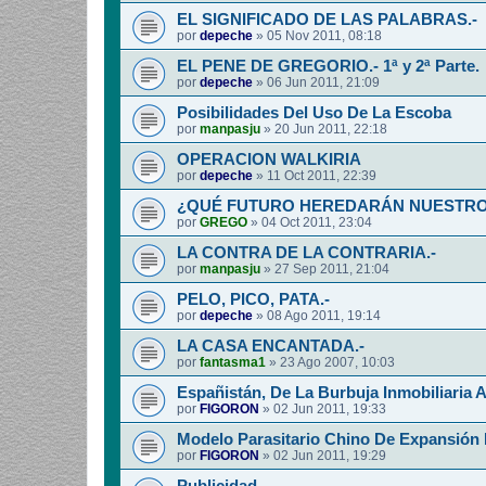
EL SIGNIFICADO DE LAS PALABRAS.-
por
depeche
»
05 Nov 2011, 08:18
EL PENE DE GREGORIO.- 1ª y 2ª Parte.
por
depeche
»
06 Jun 2011, 21:09
Posibilidades Del Uso De La Escoba
por
manpasju
»
20 Jun 2011, 22:18
OPERACION WALKIRIA
por
depeche
»
11 Oct 2011, 22:39
¿QUÉ FUTURO HEREDARÁN NUESTROS
por
GREGO
»
04 Oct 2011, 23:04
LA CONTRA DE LA CONTRARIA.-
por
manpasju
»
27 Sep 2011, 21:04
PELO, PICO, PATA.-
por
depeche
»
08 Ago 2011, 19:14
LA CASA ENCANTADA.-
por
fantasma1
»
23 Ago 2007, 10:03
Españistán, De La Burbuja Inmobiliaria A
por
FIGORON
»
02 Jun 2011, 19:33
Modelo Parasitario Chino De Expansión
por
FIGORON
»
02 Jun 2011, 19:29
Publicidad