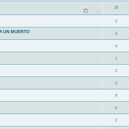
19
1
2
2
 A UN MUERTO
4
4
1
2
2
9
0
2