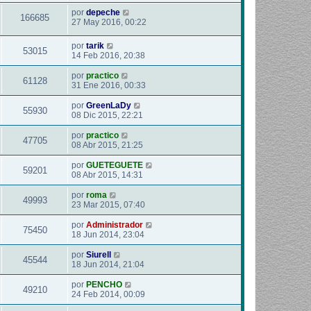
por
depeche
166685
27 May 2016, 00:22
por
tarik
53015
14 Feb 2016, 20:38
por
practico
61128
31 Ene 2016, 00:33
por
GreenLaDy
55930
08 Dic 2015, 22:21
por
practico
47705
08 Abr 2015, 21:25
por
GUETEGUETE
59201
08 Abr 2015, 14:31
por
roma
49993
23 Mar 2015, 07:40
por
Administrador
75450
18 Jun 2014, 23:04
por
Siurell
45544
18 Jun 2014, 21:04
por
PENCHO
49210
24 Feb 2014, 00:09