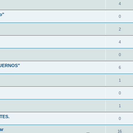
4
o"
0
2
4
0
CUERNOS"
6
1
0
1
TES.
0
ar
16