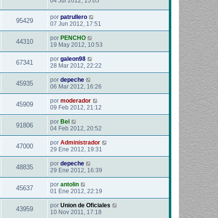
04 Jul 2012, 15:05
por
patrullero
95429
07 Jun 2012, 17:51
por
PENCHO
44310
19 May 2012, 10:53
por
galeon98
67341
28 Mar 2012, 22:22
por
depeche
45935
06 Mar 2012, 16:26
por
moderador
45909
09 Feb 2012, 21:12
por
Bel
91806
04 Feb 2012, 20:52
por
Administrador
47000
29 Ene 2012, 19:31
por
depeche
48835
29 Ene 2012, 16:39
por
antolin
45637
01 Ene 2012, 22:19
por
Union de Oficiales
43959
10 Nov 2011, 17:18