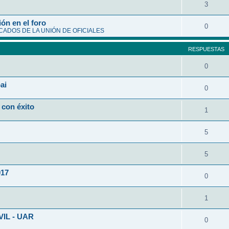
3
ón en el foro
0
ADOS DE LA UNIÓN DE OFICIALES
RESPUESTAS
0
ai
0
 con éxito
1
5
5
017
0
1
VIL - UAR
0