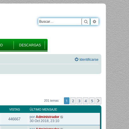
Buscar
Búsqueda avanza
RO
DESCARGAS
Identificarse
1
2
3
4
5
Siguiente
201 temas
VISTAS
ÚLTIMO MENSAJE
por
Administrador
446667
30 Oct 2018, 23:10