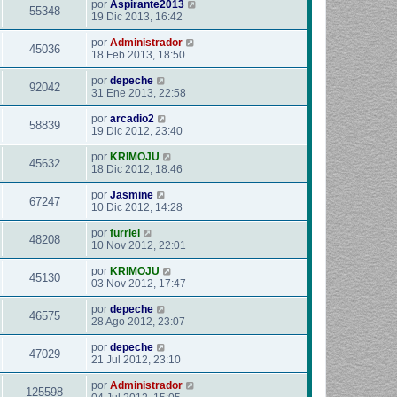
por
Aspirante2013
55348
19 Dic 2013, 16:42
por
Administrador
45036
18 Feb 2013, 18:50
por
depeche
92042
31 Ene 2013, 22:58
por
arcadio2
58839
19 Dic 2012, 23:40
por
KRIMOJU
45632
18 Dic 2012, 18:46
por
Jasmine
67247
10 Dic 2012, 14:28
por
furriel
48208
10 Nov 2012, 22:01
por
KRIMOJU
45130
03 Nov 2012, 17:47
por
depeche
46575
28 Ago 2012, 23:07
por
depeche
47029
21 Jul 2012, 23:10
por
Administrador
125598