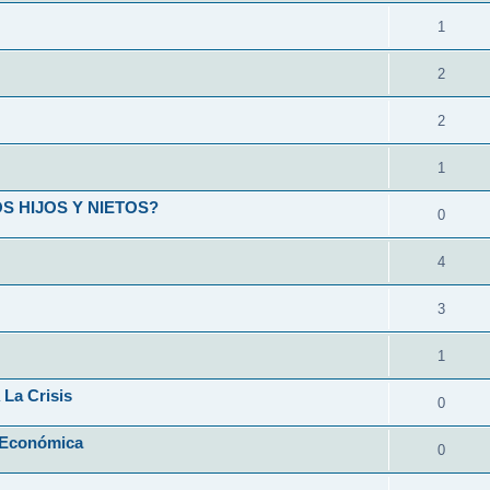
1
2
2
1
 HIJOS Y NIETOS?
0
4
3
1
 La Crisis
0
 Económica
0