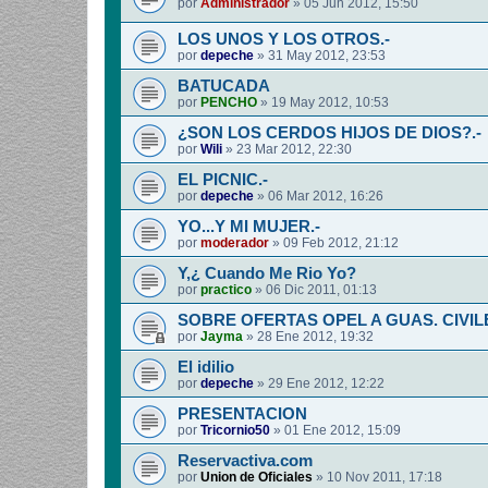
por
Administrador
»
05 Jun 2012, 15:50
LOS UNOS Y LOS OTROS.-
por
depeche
»
31 May 2012, 23:53
BATUCADA
por
PENCHO
»
19 May 2012, 10:53
¿SON LOS CERDOS HIJOS DE DIOS?.-
por
Wili
»
23 Mar 2012, 22:30
EL PICNIC.-
por
depeche
»
06 Mar 2012, 16:26
YO...Y MI MUJER.-
por
moderador
»
09 Feb 2012, 21:12
Y,¿ Cuando Me Rio Yo?
por
practico
»
06 Dic 2011, 01:13
SOBRE OFERTAS OPEL A GUAS. CIVIL
por
Jayma
»
28 Ene 2012, 19:32
El idilio
por
depeche
»
29 Ene 2012, 12:22
PRESENTACION
por
Tricornio50
»
01 Ene 2012, 15:09
Reservactiva.com
por
Union de Oficiales
»
10 Nov 2011, 17:18