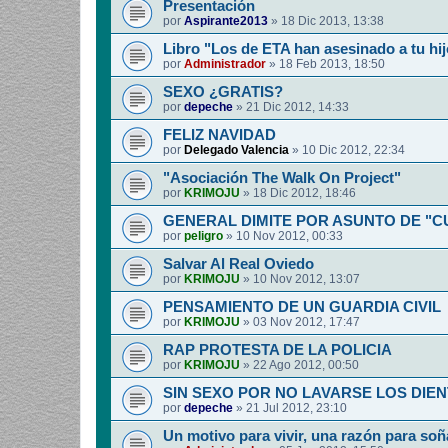
Presentación
por
Aspirante2013
»
18 Dic 2013, 13:38
Libro "Los de ETA han asesinado a tu hij
por
Administrador
»
18 Feb 2013, 18:50
SEXO ¿GRATIS?
por
depeche
»
21 Dic 2012, 14:33
FELIZ NAVIDAD
por
Delegado Valencia
»
10 Dic 2012, 22:34
"Asociación The Walk On Project"
por
KRIMOJU
»
18 Dic 2012, 18:46
GENERAL DIMITE POR ASUNTO DE "
por
peligro
»
10 Nov 2012, 00:33
Salvar Al Real Oviedo
por
KRIMOJU
»
10 Nov 2012, 13:07
PENSAMIENTO DE UN GUARDIA CIVIL
por
KRIMOJU
»
03 Nov 2012, 17:47
RAP PROTESTA DE LA POLICIA
por
KRIMOJU
»
22 Ago 2012, 00:50
SIN SEXO POR NO LAVARSE LOS DIEN
por
depeche
»
21 Jul 2012, 23:10
Un motivo para vivir, una razón para soñ