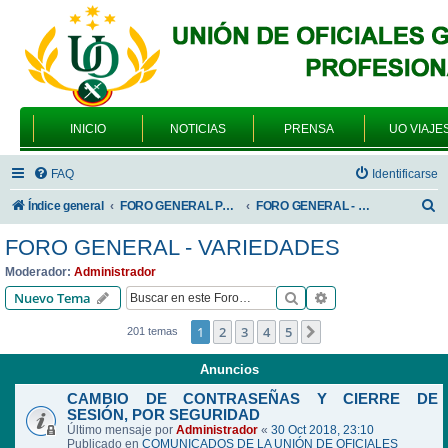
INICIO
NOTICIAS
PRENSA
UO VIAJE
FAQ
Identificarse
B
Índice general
FORO GENERAL PARA TODOS LOS USUARIOS
FORO GENERAL - VARIEDADES
u
FORO GENERAL - VARIEDADES
s
Moderador:
Administrador
c
Buscar
Búsqueda avanzad
Nuevo Tema
a
1
2
3
4
5
Siguiente
201 temas
r
Anuncios
CAMBIO DE CONTRASEÑAS Y CIERRE DE
SESIÓN, POR SEGURIDAD
Último mensaje por
Administrador
«
30 Oct 2018, 23:10
Publicado en
COMUNICADOS DE LA UNIÓN DE OFICIALES