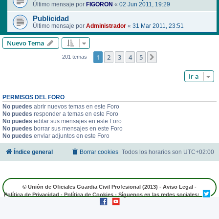
Último mensaje por
FIGORON
«
02 Jun 2011, 19:29
Publicidad
Último mensaje por
Administrador
«
31 Mar 2011, 23:51
Nuevo Tema
1
2
3
4
5
Siguiente
201 temas
Ir a
PERMISOS DEL FORO
No puedes
abrir nuevos temas en este Foro
No puedes
responder a temas en este Foro
No puedes
editar sus mensajes en este Foro
No puedes
borrar sus mensajes en este Foro
No puedes
enviar adjuntos en este Foro
Índice general
Borrar cookies
Todos los horarios son
UTC+02:00
© Unión de Oficiales Guardia Civil Profesional (2013) -
Aviso Legal
-
Política de Privacidad
-
Política de Cookies
- Síguenos en las redes sociales: