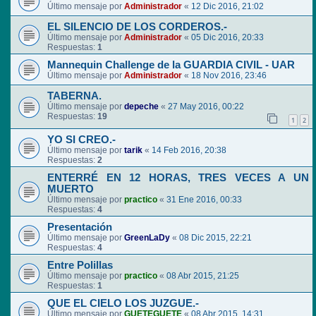
Último mensaje por
Administrador
«
12 Dic 2016, 21:02
EL SILENCIO DE LOS CORDEROS.-
Último mensaje por
Administrador
«
05 Dic 2016, 20:33
Respuestas:
1
Mannequin Challenge de la GUARDIA CIVIL - UAR
Último mensaje por
Administrador
«
18 Nov 2016, 23:46
TABERNA.
Último mensaje por
depeche
«
27 May 2016, 00:22
Respuestas:
19
1
2
YO SI CREO.-
Último mensaje por
tarik
«
14 Feb 2016, 20:38
Respuestas:
2
ENTERRÉ EN 12 HORAS, TRES VECES A UN
MUERTO
Último mensaje por
practico
«
31 Ene 2016, 00:33
Respuestas:
4
Presentación
Último mensaje por
GreenLaDy
«
08 Dic 2015, 22:21
Respuestas:
4
Entre Polillas
Último mensaje por
practico
«
08 Abr 2015, 21:25
Respuestas:
1
QUE EL CIELO LOS JUZGUE.-
Último mensaje por
GUETEGUETE
«
08 Abr 2015, 14:31