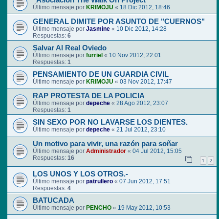
"Asociación The Walk On Project"
Último mensaje por
KRIMOJU
«
18 Dic 2012, 18:46
GENERAL DIMITE POR ASUNTO DE "CUERNOS"
Último mensaje por
Jasmine
«
10 Dic 2012, 14:28
Respuestas:
6
Salvar Al Real Oviedo
Último mensaje por
furriel
«
10 Nov 2012, 22:01
Respuestas:
1
PENSAMIENTO DE UN GUARDIA CIVIL
Último mensaje por
KRIMOJU
«
03 Nov 2012, 17:47
RAP PROTESTA DE LA POLICIA
Último mensaje por
depeche
«
28 Ago 2012, 23:07
Respuestas:
1
SIN SEXO POR NO LAVARSE LOS DIENTES.
Último mensaje por
depeche
«
21 Jul 2012, 23:10
Un motivo para vivir, una razón para soñar
Último mensaje por
Administrador
«
04 Jul 2012, 15:05
Respuestas:
16
1
2
LOS UNOS Y LOS OTROS.-
Último mensaje por
patrullero
«
07 Jun 2012, 17:51
Respuestas:
4
BATUCADA
Último mensaje por
PENCHO
«
19 May 2012, 10:53