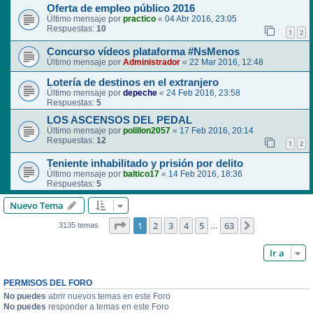
Oferta de empleo público 2016
Último mensaje por
practico
«
04 Abr 2016, 23:05
Respuestas:
10
1
2
Concurso vídeos plataforma #NsMenos
Último mensaje por
Administrador
«
22 Mar 2016, 12:48
Lotería de destinos en el extranjero
Último mensaje por
depeche
«
24 Feb 2016, 23:58
Respuestas:
5
LOS ASCENSOS DEL PEDAL
Último mensaje por
polillon2057
«
17 Feb 2016, 20:14
Respuestas:
12
1
2
Teniente inhabilitado y prisión por delito
Último mensaje por
baltico17
«
14 Feb 2016, 18:36
Respuestas:
5
Nuevo Tema
Página
1
de
63
1
2
3
4
5
63
Siguiente
3135 temas
…
Ir a
PERMISOS DEL FORO
No puedes
abrir nuevos temas en este Foro
No puedes
responder a temas en este Foro