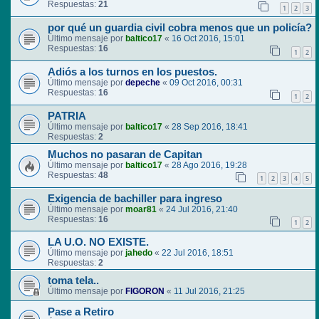
Respuestas:
21
1
2
3
por qué un guardia civil cobra menos que un policía?
Último mensaje por
baltico17
«
16 Oct 2016, 15:01
Respuestas:
16
1
2
Adiós a los turnos en los puestos.
Último mensaje por
depeche
«
09 Oct 2016, 00:31
Respuestas:
16
1
2
PATRIA
Último mensaje por
baltico17
«
28 Sep 2016, 18:41
Respuestas:
2
Muchos no pasaran de Capitan
Último mensaje por
baltico17
«
28 Ago 2016, 19:28
Respuestas:
48
1
2
3
4
5
Exigencia de bachiller para ingreso
Último mensaje por
moar81
«
24 Jul 2016, 21:40
Respuestas:
16
1
2
LA U.O. NO EXISTE.
Último mensaje por
jahedo
«
22 Jul 2016, 18:51
Respuestas:
2
toma tela..
Último mensaje por
FIGORON
«
11 Jul 2016, 21:25
Pase a Retiro