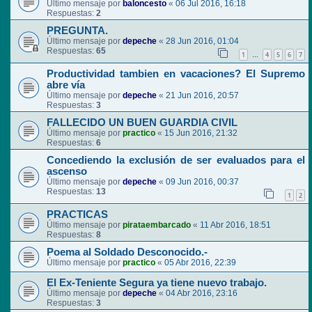
Último mensaje por
baloncesto
«
06 Jul 2016, 16:18
Respuestas:
2
PREGUNTA.
Último mensaje por
depeche
«
28 Jun 2016, 01:04
Respuestas:
65
1
4
5
6
7
…
Productividad tambien en vacaciones? El Supremo
abre vía
Último mensaje por
depeche
«
21 Jun 2016, 20:57
Respuestas:
3
FALLECIDO UN BUEN GUARDIA CIVIL
Último mensaje por
practico
«
15 Jun 2016, 21:32
Respuestas:
6
Concediendo la exclusión de ser evaluados para el
ascenso
Último mensaje por
depeche
«
09 Jun 2016, 00:37
Respuestas:
13
1
2
PRACTICAS
Último mensaje por
pirataembarcado
«
11 Abr 2016, 18:51
Respuestas:
8
Poema al Soldado Desconocido.-
Último mensaje por
practico
«
05 Abr 2016, 22:39
El Ex-Teniente Segura ya tiene nuevo trabajo.
Último mensaje por
depeche
«
04 Abr 2016, 23:16
Respuestas:
3