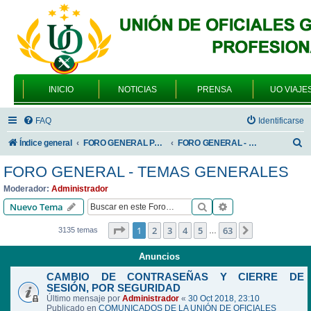
INICIO
NOTICIAS
PRENSA
UO VIAJE
FAQ
Identificarse
B
Índice general
FORO GENERAL PARA TODOS LOS USUARIOS
FORO GENERAL - TEMAS GENERALES
u
FORO GENERAL - TEMAS GENERALES
s
Moderador:
Administrador
c
Buscar
Búsqueda avanzad
Nuevo Tema
a
Página
1
de
63
1
2
3
4
5
63
Siguiente
3135 temas
…
r
Anuncios
CAMBIO DE CONTRASEÑAS Y CIERRE DE
SESIÓN, POR SEGURIDAD
Último mensaje por
Administrador
«
30 Oct 2018, 23:10
Publicado en
COMUNICADOS DE LA UNIÓN DE OFICIALES