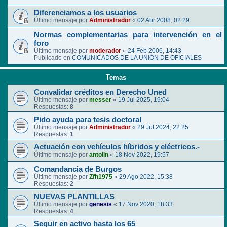
Diferenciamos a los usuarios
Último mensaje por
Administrador
«
02 Abr 2008, 02:29
Normas complementarias para intervención en el
foro
Último mensaje por
moderador
«
24 Feb 2006, 14:43
Publicado en
COMUNICADOS DE LA UNIÓN DE OFICIALES
Temas
Convalidar créditos en Derecho Uned
Último mensaje por
messer
«
19 Jul 2025, 19:04
Respuestas:
8
Pido ayuda para tesis doctoral
Último mensaje por
Administrador
«
29 Jul 2024, 22:25
Respuestas:
1
Actuación con vehículos híbridos y eléctricos.-
Último mensaje por
antolin
«
18 Nov 2022, 19:57
Comandancia de Burgos
Último mensaje por
Zfh1975
«
29 Ago 2022, 15:38
Respuestas:
2
NUEVAS PLANTILLAS
Último mensaje por
genesis
«
17 Nov 2020, 18:33
Respuestas:
4
Seguir en activo hasta los 65