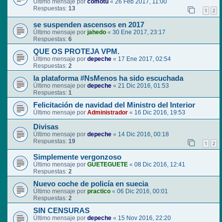
Último mensaje por
comotu
«
26 Feb 2017, 11:00
Respuestas:
13
1
2
se suspenden ascensos en 2017
Último mensaje por
jahedo
«
30 Ene 2017, 23:17
Respuestas:
6
QUE OS PROTEJA VPM.
Último mensaje por
depeche
«
17 Ene 2017, 02:54
Respuestas:
2
la plataforma #NsMenos ha sido escuchada
Último mensaje por
depeche
«
21 Dic 2016, 01:53
Respuestas:
1
Felicitación de navidad del Ministro del Interior
Último mensaje por
Administrador
«
16 Dic 2016, 19:53
Divisas
Último mensaje por
depeche
«
14 Dic 2016, 00:18
Respuestas:
19
1
2
Simplemente vergonzoso
Último mensaje por
GUETEGUETE
«
08 Dic 2016, 12:41
Respuestas:
2
Nuevo coche de policía en suecia
Último mensaje por
practico
«
06 Dic 2016, 00:01
Respuestas:
2
SIN CENSURAS
Último mensaje por
depeche
«
15 Nov 2016, 22:20