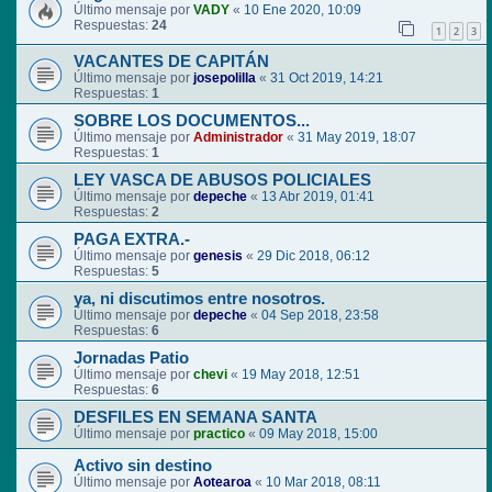
Último mensaje por
VADY
«
10 Ene 2020, 10:09
Respuestas:
24
1
2
3
VACANTES DE CAPITÁN
Último mensaje por
josepolilla
«
31 Oct 2019, 14:21
Respuestas:
1
SOBRE LOS DOCUMENTOS...
Último mensaje por
Administrador
«
31 May 2019, 18:07
Respuestas:
1
LEY VASCA DE ABUSOS POLICIALES
Último mensaje por
depeche
«
13 Abr 2019, 01:41
Respuestas:
2
PAGA EXTRA.-
Último mensaje por
genesis
«
29 Dic 2018, 06:12
Respuestas:
5
ya, ni discutimos entre nosotros.
Último mensaje por
depeche
«
04 Sep 2018, 23:58
Respuestas:
6
Jornadas Patio
Último mensaje por
chevi
«
19 May 2018, 12:51
Respuestas:
6
DESFILES EN SEMANA SANTA
Último mensaje por
practico
«
09 May 2018, 15:00
Activo sin destino
Último mensaje por
Aotearoa
«
10 Mar 2018, 08:11