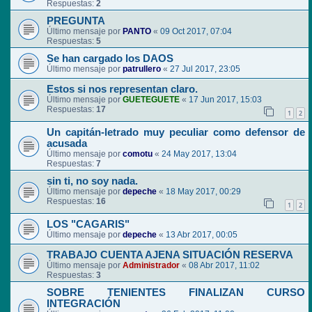
Respuestas:
2
PREGUNTA
Último mensaje por
PANTO
«
09 Oct 2017, 07:04
Respuestas:
5
Se han cargado los DAOS
Último mensaje por
patrullero
«
27 Jul 2017, 23:05
Estos si nos representan claro.
Último mensaje por
GUETEGUETE
«
17 Jun 2017, 15:03
Respuestas:
17
1
2
Un capitán-letrado muy peculiar como defensor de
acusada
Último mensaje por
comotu
«
24 May 2017, 13:04
Respuestas:
7
sin ti, no soy nada.
Último mensaje por
depeche
«
18 May 2017, 00:29
Respuestas:
16
1
2
LOS "CAGARIS"
Último mensaje por
depeche
«
13 Abr 2017, 00:05
TRABAJO CUENTA AJENA SITUACIÓN RESERVA
Último mensaje por
Administrador
«
08 Abr 2017, 11:02
Respuestas:
3
SOBRE TENIENTES FINALIZAN CURSO
INTEGRACIÓN