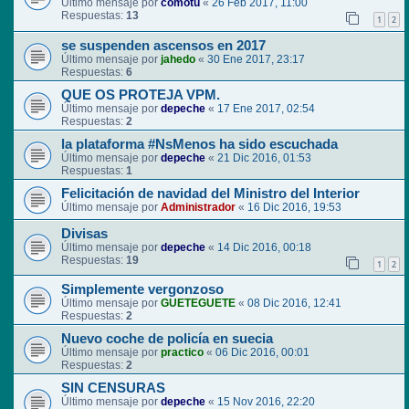
Último mensaje por
comotu
«
26 Feb 2017, 11:00
Respuestas:
13
1
2
se suspenden ascensos en 2017
Último mensaje por
jahedo
«
30 Ene 2017, 23:17
Respuestas:
6
QUE OS PROTEJA VPM.
Último mensaje por
depeche
«
17 Ene 2017, 02:54
Respuestas:
2
la plataforma #NsMenos ha sido escuchada
Último mensaje por
depeche
«
21 Dic 2016, 01:53
Respuestas:
1
Felicitación de navidad del Ministro del Interior
Último mensaje por
Administrador
«
16 Dic 2016, 19:53
Divisas
Último mensaje por
depeche
«
14 Dic 2016, 00:18
Respuestas:
19
1
2
Simplemente vergonzoso
Último mensaje por
GUETEGUETE
«
08 Dic 2016, 12:41
Respuestas:
2
Nuevo coche de policía en suecia
Último mensaje por
practico
«
06 Dic 2016, 00:01
Respuestas:
2
SIN CENSURAS
Último mensaje por
depeche
«
15 Nov 2016, 22:20