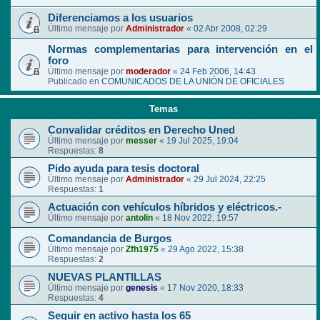
Diferenciamos a los usuarios
Último mensaje por
Administrador
«
02 Abr 2008, 02:29
Normas complementarias para intervención en el
foro
Último mensaje por
moderador
«
24 Feb 2006, 14:43
Publicado en
COMUNICADOS DE LA UNIÓN DE OFICIALES
Temas
Convalidar créditos en Derecho Uned
Último mensaje por
messer
«
19 Jul 2025, 19:04
Respuestas:
8
Pido ayuda para tesis doctoral
Último mensaje por
Administrador
«
29 Jul 2024, 22:25
Respuestas:
1
Actuación con vehículos híbridos y eléctricos.-
Último mensaje por
antolin
«
18 Nov 2022, 19:57
Comandancia de Burgos
Último mensaje por
Zfh1975
«
29 Ago 2022, 15:38
Respuestas:
2
NUEVAS PLANTILLAS
Último mensaje por
genesis
«
17 Nov 2020, 18:33
Respuestas:
4
Seguir en activo hasta los 65