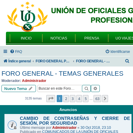
INICIO
NOTICIAS
PRENSA
UO VIAJE
FAQ
Identificarse
B
Índice general
FORO GENERAL PARA TODOS LOS USUARIOS
FORO GENERAL - TEMAS GENERALES
u
FORO GENERAL - TEMAS GENERALES
s
Moderador:
Administrador
c
Buscar
Búsqueda avanzad
Nuevo Tema
a
Página
1
de
63
1
2
3
4
5
63
Siguiente
3135 temas
…
r
Anuncios
CAMBIO DE CONTRASEÑAS Y CIERRE DE
SESIÓN, POR SEGURIDAD
Último mensaje por
Administrador
«
30 Oct 2018, 23:10
Publicado en
COMUNICADOS DE LA UNIÓN DE OFICIALES