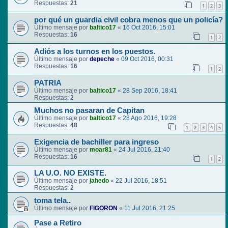
Respuestas:
21
1
2
3
por qué un guardia civil cobra menos que un policía?
Último mensaje por
baltico17
«
16 Oct 2016, 15:01
Respuestas:
16
1
2
Adiós a los turnos en los puestos.
Último mensaje por
depeche
«
09 Oct 2016, 00:31
Respuestas:
16
1
2
PATRIA
Último mensaje por
baltico17
«
28 Sep 2016, 18:41
Respuestas:
2
Muchos no pasaran de Capitan
Último mensaje por
baltico17
«
28 Ago 2016, 19:28
Respuestas:
48
1
2
3
4
5
Exigencia de bachiller para ingreso
Último mensaje por
moar81
«
24 Jul 2016, 21:40
Respuestas:
16
1
2
LA U.O. NO EXISTE.
Último mensaje por
jahedo
«
22 Jul 2016, 18:51
Respuestas:
2
toma tela..
Último mensaje por
FIGORON
«
11 Jul 2016, 21:25
Pase a Retiro