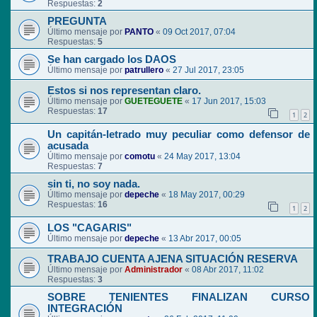
Respuestas:
2
PREGUNTA
Último mensaje por
PANTO
«
09 Oct 2017, 07:04
Respuestas:
5
Se han cargado los DAOS
Último mensaje por
patrullero
«
27 Jul 2017, 23:05
Estos si nos representan claro.
Último mensaje por
GUETEGUETE
«
17 Jun 2017, 15:03
Respuestas:
17
1
2
Un capitán-letrado muy peculiar como defensor de
acusada
Último mensaje por
comotu
«
24 May 2017, 13:04
Respuestas:
7
sin ti, no soy nada.
Último mensaje por
depeche
«
18 May 2017, 00:29
Respuestas:
16
1
2
LOS "CAGARIS"
Último mensaje por
depeche
«
13 Abr 2017, 00:05
TRABAJO CUENTA AJENA SITUACIÓN RESERVA
Último mensaje por
Administrador
«
08 Abr 2017, 11:02
Respuestas:
3
SOBRE TENIENTES FINALIZAN CURSO
INTEGRACIÓN