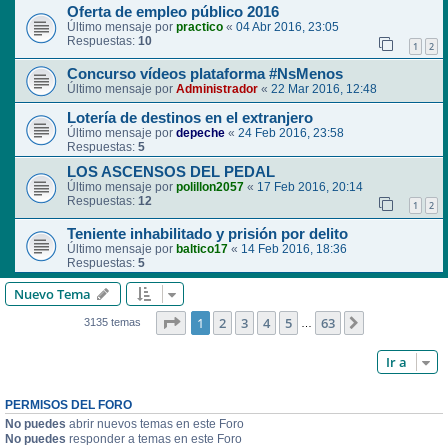
Oferta de empleo público 2016
Último mensaje por
practico
«
04 Abr 2016, 23:05
Respuestas:
10
1
2
Concurso vídeos plataforma #NsMenos
Último mensaje por
Administrador
«
22 Mar 2016, 12:48
Lotería de destinos en el extranjero
Último mensaje por
depeche
«
24 Feb 2016, 23:58
Respuestas:
5
LOS ASCENSOS DEL PEDAL
Último mensaje por
polillon2057
«
17 Feb 2016, 20:14
Respuestas:
12
1
2
Teniente inhabilitado y prisión por delito
Último mensaje por
baltico17
«
14 Feb 2016, 18:36
Respuestas:
5
Nuevo Tema
Página
1
de
63
1
2
3
4
5
63
Siguiente
3135 temas
…
Ir a
PERMISOS DEL FORO
No puedes
abrir nuevos temas en este Foro
No puedes
responder a temas en este Foro