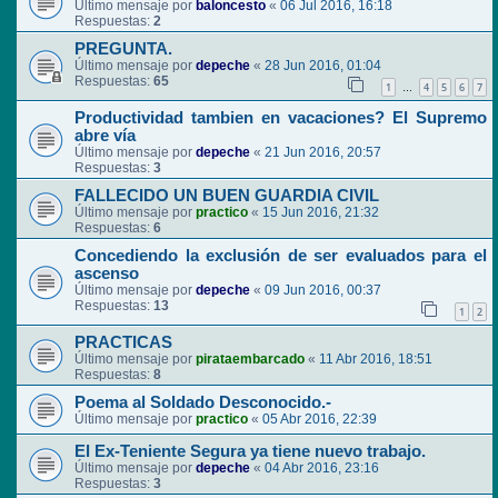
Último mensaje por
baloncesto
«
06 Jul 2016, 16:18
Respuestas:
2
PREGUNTA.
Último mensaje por
depeche
«
28 Jun 2016, 01:04
Respuestas:
65
1
4
5
6
7
…
Productividad tambien en vacaciones? El Supremo
abre vía
Último mensaje por
depeche
«
21 Jun 2016, 20:57
Respuestas:
3
FALLECIDO UN BUEN GUARDIA CIVIL
Último mensaje por
practico
«
15 Jun 2016, 21:32
Respuestas:
6
Concediendo la exclusión de ser evaluados para el
ascenso
Último mensaje por
depeche
«
09 Jun 2016, 00:37
Respuestas:
13
1
2
PRACTICAS
Último mensaje por
pirataembarcado
«
11 Abr 2016, 18:51
Respuestas:
8
Poema al Soldado Desconocido.-
Último mensaje por
practico
«
05 Abr 2016, 22:39
El Ex-Teniente Segura ya tiene nuevo trabajo.
Último mensaje por
depeche
«
04 Abr 2016, 23:16
Respuestas:
3