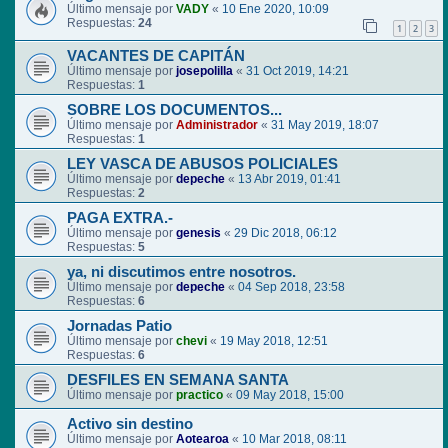
Último mensaje por
VADY
«
10 Ene 2020, 10:09
Respuestas:
24
1
2
3
VACANTES DE CAPITÁN
Último mensaje por
josepolilla
«
31 Oct 2019, 14:21
Respuestas:
1
SOBRE LOS DOCUMENTOS...
Último mensaje por
Administrador
«
31 May 2019, 18:07
Respuestas:
1
LEY VASCA DE ABUSOS POLICIALES
Último mensaje por
depeche
«
13 Abr 2019, 01:41
Respuestas:
2
PAGA EXTRA.-
Último mensaje por
genesis
«
29 Dic 2018, 06:12
Respuestas:
5
ya, ni discutimos entre nosotros.
Último mensaje por
depeche
«
04 Sep 2018, 23:58
Respuestas:
6
Jornadas Patio
Último mensaje por
chevi
«
19 May 2018, 12:51
Respuestas:
6
DESFILES EN SEMANA SANTA
Último mensaje por
practico
«
09 May 2018, 15:00
Activo sin destino
Último mensaje por
Aotearoa
«
10 Mar 2018, 08:11