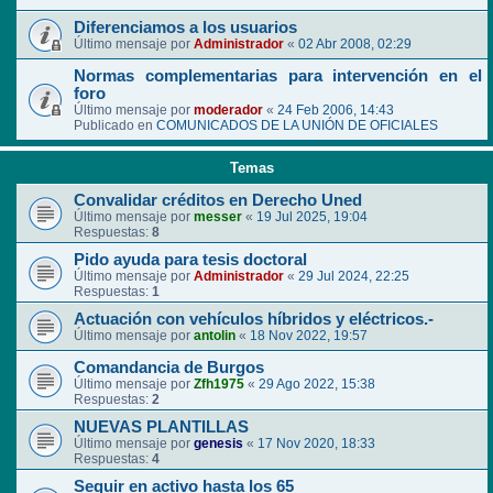
Diferenciamos a los usuarios
Último mensaje por
Administrador
«
02 Abr 2008, 02:29
Normas complementarias para intervención en el
foro
Último mensaje por
moderador
«
24 Feb 2006, 14:43
Publicado en
COMUNICADOS DE LA UNIÓN DE OFICIALES
Temas
Convalidar créditos en Derecho Uned
Último mensaje por
messer
«
19 Jul 2025, 19:04
Respuestas:
8
Pido ayuda para tesis doctoral
Último mensaje por
Administrador
«
29 Jul 2024, 22:25
Respuestas:
1
Actuación con vehículos híbridos y eléctricos.-
Último mensaje por
antolin
«
18 Nov 2022, 19:57
Comandancia de Burgos
Último mensaje por
Zfh1975
«
29 Ago 2022, 15:38
Respuestas:
2
NUEVAS PLANTILLAS
Último mensaje por
genesis
«
17 Nov 2020, 18:33
Respuestas:
4
Seguir en activo hasta los 65