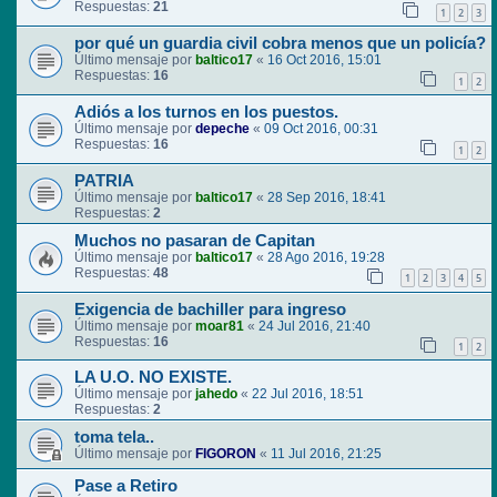
Respuestas:
21
1
2
3
por qué un guardia civil cobra menos que un policía?
Último mensaje por
baltico17
«
16 Oct 2016, 15:01
Respuestas:
16
1
2
Adiós a los turnos en los puestos.
Último mensaje por
depeche
«
09 Oct 2016, 00:31
Respuestas:
16
1
2
PATRIA
Último mensaje por
baltico17
«
28 Sep 2016, 18:41
Respuestas:
2
Muchos no pasaran de Capitan
Último mensaje por
baltico17
«
28 Ago 2016, 19:28
Respuestas:
48
1
2
3
4
5
Exigencia de bachiller para ingreso
Último mensaje por
moar81
«
24 Jul 2016, 21:40
Respuestas:
16
1
2
LA U.O. NO EXISTE.
Último mensaje por
jahedo
«
22 Jul 2016, 18:51
Respuestas:
2
toma tela..
Último mensaje por
FIGORON
«
11 Jul 2016, 21:25
Pase a Retiro