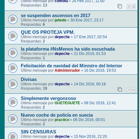
Último mensaje por
comotu
«
26 Feb 2017, 11:00
Respuestas:
13
1
2
se suspenden ascensos en 2017
Último mensaje por
jahedo
«
30 Ene 2017, 23:17
Respuestas:
6
QUE OS PROTEJA VPM.
Último mensaje por
depeche
«
17 Ene 2017, 02:54
Respuestas:
2
la plataforma #NsMenos ha sido escuchada
Último mensaje por
depeche
«
21 Dic 2016, 01:53
Respuestas:
1
Felicitación de navidad del Ministro del Interior
Último mensaje por
Administrador
«
16 Dic 2016, 19:53
Divisas
Último mensaje por
depeche
«
14 Dic 2016, 00:18
Respuestas:
19
1
2
Simplemente vergonzoso
Último mensaje por
GUETEGUETE
«
08 Dic 2016, 12:41
Respuestas:
2
Nuevo coche de policía en suecia
Último mensaje por
practico
«
06 Dic 2016, 00:01
Respuestas:
2
SIN CENSURAS
Último mensaje por
depeche
«
15 Nov 2016, 22:20