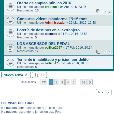
Oferta de empleo público 2016
Último mensaje por
practico
«
04 Abr 2016, 23:05
Respuestas:
10
1
2
Concurso vídeos plataforma #NsMenos
Último mensaje por
Administrador
«
22 Mar 2016, 12:48
Lotería de destinos en el extranjero
Último mensaje por
depeche
«
24 Feb 2016, 23:58
Respuestas:
5
LOS ASCENSOS DEL PEDAL
Último mensaje por
polillon2057
«
17 Feb 2016, 20:14
Respuestas:
12
1
2
Teniente inhabilitado y prisión por delito
Último mensaje por
baltico17
«
14 Feb 2016, 18:36
Respuestas:
5
Nuevo Tema
Página
1
de
63
1
2
3
4
5
63
Siguiente
3135 temas
…
Ir a
PERMISOS DEL FORO
No puedes
abrir nuevos temas en este Foro
No puedes
responder a temas en este Foro