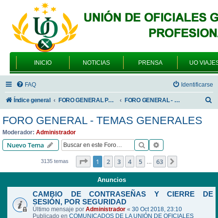
INICIO
NOTICIAS
PRENSA
UO VIAJE
FAQ
Identificarse
B
Índice general
FORO GENERAL PARA TODOS LOS USUARIOS
FORO GENERAL - TEMAS GENERALES
u
FORO GENERAL - TEMAS GENERALES
s
Moderador:
Administrador
c
Buscar
Búsqueda avanzad
Nuevo Tema
a
Página
1
de
63
1
2
3
4
5
63
Siguiente
3135 temas
…
r
Anuncios
CAMBIO DE CONTRASEÑAS Y CIERRE DE
SESIÓN, POR SEGURIDAD
Último mensaje por
Administrador
«
30 Oct 2018, 23:10
Publicado en
COMUNICADOS DE LA UNIÓN DE OFICIALES