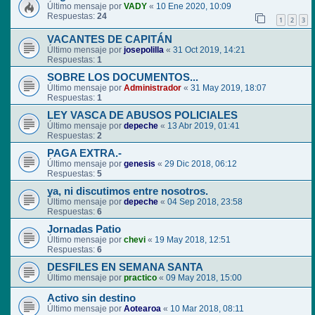
Último mensaje por
VADY
«
10 Ene 2020, 10:09
Respuestas:
24
1
2
3
VACANTES DE CAPITÁN
Último mensaje por
josepolilla
«
31 Oct 2019, 14:21
Respuestas:
1
SOBRE LOS DOCUMENTOS...
Último mensaje por
Administrador
«
31 May 2019, 18:07
Respuestas:
1
LEY VASCA DE ABUSOS POLICIALES
Último mensaje por
depeche
«
13 Abr 2019, 01:41
Respuestas:
2
PAGA EXTRA.-
Último mensaje por
genesis
«
29 Dic 2018, 06:12
Respuestas:
5
ya, ni discutimos entre nosotros.
Último mensaje por
depeche
«
04 Sep 2018, 23:58
Respuestas:
6
Jornadas Patio
Último mensaje por
chevi
«
19 May 2018, 12:51
Respuestas:
6
DESFILES EN SEMANA SANTA
Último mensaje por
practico
«
09 May 2018, 15:00
Activo sin destino
Último mensaje por
Aotearoa
«
10 Mar 2018, 08:11