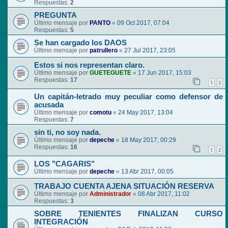
Respuestas:
2
PREGUNTA
Último mensaje por
PANTO
«
09 Oct 2017, 07:04
Respuestas:
5
Se han cargado los DAOS
Último mensaje por
patrullero
«
27 Jul 2017, 23:05
Estos si nos representan claro.
Último mensaje por
GUETEGUETE
«
17 Jun 2017, 15:03
Respuestas:
17
1
2
Un capitán-letrado muy peculiar como defensor de
acusada
Último mensaje por
comotu
«
24 May 2017, 13:04
Respuestas:
7
sin ti, no soy nada.
Último mensaje por
depeche
«
18 May 2017, 00:29
Respuestas:
16
1
2
LOS "CAGARIS"
Último mensaje por
depeche
«
13 Abr 2017, 00:05
TRABAJO CUENTA AJENA SITUACIÓN RESERVA
Último mensaje por
Administrador
«
08 Abr 2017, 11:02
Respuestas:
3
SOBRE TENIENTES FINALIZAN CURSO
INTEGRACIÓN