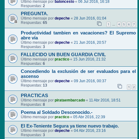
Último mensaje por
baloncesto
«
06 Jul 2016, 16:18
Respuestas:
2
PREGUNTA.
Último mensaje por
depeche
«
28 Jun 2016, 01:04
Respuestas:
65
1
4
5
6
7
…
Productividad tambien en vacaciones? El Supremo
abre vía
Último mensaje por
depeche
«
21 Jun 2016, 20:57
Respuestas:
3
FALLECIDO UN BUEN GUARDIA CIVIL
Último mensaje por
practico
«
15 Jun 2016, 21:32
Respuestas:
6
Concediendo la exclusión de ser evaluados para el
ascenso
Último mensaje por
depeche
«
09 Jun 2016, 00:37
Respuestas:
13
1
2
PRACTICAS
Último mensaje por
pirataembarcado
«
11 Abr 2016, 18:51
Respuestas:
8
Poema al Soldado Desconocido.-
Último mensaje por
practico
«
05 Abr 2016, 22:39
El Ex-Teniente Segura ya tiene nuevo trabajo.
Último mensaje por
depeche
«
04 Abr 2016, 23:16
Respuestas:
3