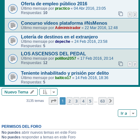
Oferta de empleo público 2016
Último mensaje por
practico
«
04 Abr 2016, 23:05
Respuestas:
10
1
2
Concurso vídeos plataforma #NsMenos
Último mensaje por
Administrador
«
22 Mar 2016, 12:48
Lotería de destinos en el extranjero
Último mensaje por
depeche
«
24 Feb 2016, 23:58
Respuestas:
5
LOS ASCENSOS DEL PEDAL
Último mensaje por
polillon2057
«
17 Feb 2016, 20:14
Respuestas:
12
1
2
Teniente inhabilitado y prisión por delito
Último mensaje por
baltico17
«
14 Feb 2016, 18:36
Respuestas:
5
Nuevo Tema
Página
1
de
63
1
2
3
4
5
63
Siguiente
3135 temas
…
Ir a
PERMISOS DEL FORO
No puedes
abrir nuevos temas en este Foro
No puedes
responder a temas en este Foro