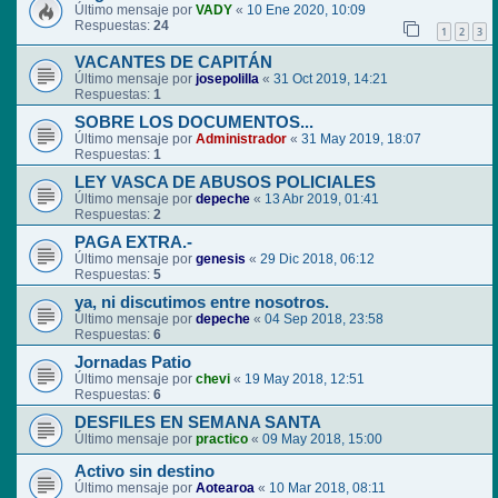
Último mensaje por
VADY
«
10 Ene 2020, 10:09
Respuestas:
24
1
2
3
VACANTES DE CAPITÁN
Último mensaje por
josepolilla
«
31 Oct 2019, 14:21
Respuestas:
1
SOBRE LOS DOCUMENTOS...
Último mensaje por
Administrador
«
31 May 2019, 18:07
Respuestas:
1
LEY VASCA DE ABUSOS POLICIALES
Último mensaje por
depeche
«
13 Abr 2019, 01:41
Respuestas:
2
PAGA EXTRA.-
Último mensaje por
genesis
«
29 Dic 2018, 06:12
Respuestas:
5
ya, ni discutimos entre nosotros.
Último mensaje por
depeche
«
04 Sep 2018, 23:58
Respuestas:
6
Jornadas Patio
Último mensaje por
chevi
«
19 May 2018, 12:51
Respuestas:
6
DESFILES EN SEMANA SANTA
Último mensaje por
practico
«
09 May 2018, 15:00
Activo sin destino
Último mensaje por
Aotearoa
«
10 Mar 2018, 08:11