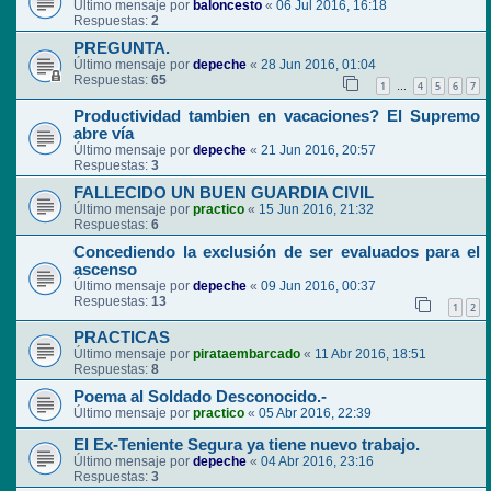
Último mensaje por
baloncesto
«
06 Jul 2016, 16:18
Respuestas:
2
PREGUNTA.
Último mensaje por
depeche
«
28 Jun 2016, 01:04
Respuestas:
65
1
4
5
6
7
…
Productividad tambien en vacaciones? El Supremo
abre vía
Último mensaje por
depeche
«
21 Jun 2016, 20:57
Respuestas:
3
FALLECIDO UN BUEN GUARDIA CIVIL
Último mensaje por
practico
«
15 Jun 2016, 21:32
Respuestas:
6
Concediendo la exclusión de ser evaluados para el
ascenso
Último mensaje por
depeche
«
09 Jun 2016, 00:37
Respuestas:
13
1
2
PRACTICAS
Último mensaje por
pirataembarcado
«
11 Abr 2016, 18:51
Respuestas:
8
Poema al Soldado Desconocido.-
Último mensaje por
practico
«
05 Abr 2016, 22:39
El Ex-Teniente Segura ya tiene nuevo trabajo.
Último mensaje por
depeche
«
04 Abr 2016, 23:16
Respuestas:
3