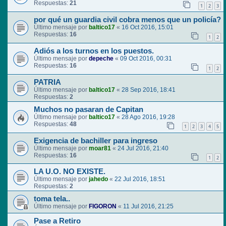
Respuestas:
21
1
2
3
por qué un guardia civil cobra menos que un policía?
Último mensaje por
baltico17
«
16 Oct 2016, 15:01
Respuestas:
16
1
2
Adiós a los turnos en los puestos.
Último mensaje por
depeche
«
09 Oct 2016, 00:31
Respuestas:
16
1
2
PATRIA
Último mensaje por
baltico17
«
28 Sep 2016, 18:41
Respuestas:
2
Muchos no pasaran de Capitan
Último mensaje por
baltico17
«
28 Ago 2016, 19:28
Respuestas:
48
1
2
3
4
5
Exigencia de bachiller para ingreso
Último mensaje por
moar81
«
24 Jul 2016, 21:40
Respuestas:
16
1
2
LA U.O. NO EXISTE.
Último mensaje por
jahedo
«
22 Jul 2016, 18:51
Respuestas:
2
toma tela..
Último mensaje por
FIGORON
«
11 Jul 2016, 21:25
Pase a Retiro