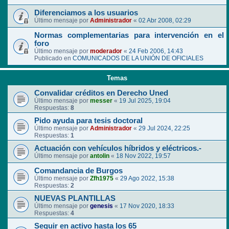
Diferenciamos a los usuarios
Último mensaje por
Administrador
«
02 Abr 2008, 02:29
Normas complementarias para intervención en el
foro
Último mensaje por
moderador
«
24 Feb 2006, 14:43
Publicado en
COMUNICADOS DE LA UNIÓN DE OFICIALES
Temas
Convalidar créditos en Derecho Uned
Último mensaje por
messer
«
19 Jul 2025, 19:04
Respuestas:
8
Pido ayuda para tesis doctoral
Último mensaje por
Administrador
«
29 Jul 2024, 22:25
Respuestas:
1
Actuación con vehículos híbridos y eléctricos.-
Último mensaje por
antolin
«
18 Nov 2022, 19:57
Comandancia de Burgos
Último mensaje por
Zfh1975
«
29 Ago 2022, 15:38
Respuestas:
2
NUEVAS PLANTILLAS
Último mensaje por
genesis
«
17 Nov 2020, 18:33
Respuestas:
4
Seguir en activo hasta los 65