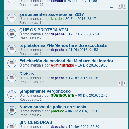
Último mensaje por
comotu
«
26 Feb 2017, 11:00
Respuestas:
13
1
2
se suspenden ascensos en 2017
Último mensaje por
jahedo
«
30 Ene 2017, 23:17
Respuestas:
6
QUE OS PROTEJA VPM.
Último mensaje por
depeche
«
17 Ene 2017, 02:54
Respuestas:
2
la plataforma #NsMenos ha sido escuchada
Último mensaje por
depeche
«
21 Dic 2016, 01:53
Respuestas:
1
Felicitación de navidad del Ministro del Interior
Último mensaje por
Administrador
«
16 Dic 2016, 19:53
Divisas
Último mensaje por
depeche
«
14 Dic 2016, 00:18
Respuestas:
19
1
2
Simplemente vergonzoso
Último mensaje por
GUETEGUETE
«
08 Dic 2016, 12:41
Respuestas:
2
Nuevo coche de policía en suecia
Último mensaje por
practico
«
06 Dic 2016, 00:01
Respuestas:
2
SIN CENSURAS
Último mensaje por
depeche
«
15 Nov 2016, 22:20