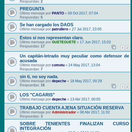
Respuestas:
2
PREGUNTA
Último mensaje por
PANTO
«
09 Oct 2017, 07:04
Respuestas:
5
Se han cargado los DAOS
Último mensaje por
patrullero
«
27 Jul 2017, 23:05
Estos si nos representan claro.
Último mensaje por
GUETEGUETE
«
17 Jun 2017, 15:03
Respuestas:
17
1
2
Un capitán-letrado muy peculiar como defensor de
acusada
Último mensaje por
comotu
«
24 May 2017, 13:04
Respuestas:
7
sin ti, no soy nada.
Último mensaje por
depeche
«
18 May 2017, 00:29
Respuestas:
16
1
2
LOS "CAGARIS"
Último mensaje por
depeche
«
13 Abr 2017, 00:05
TRABAJO CUENTA AJENA SITUACIÓN RESERVA
Último mensaje por
Administrador
«
08 Abr 2017, 11:02
Respuestas:
3
SOBRE TENIENTES FINALIZAN CURSO
INTEGRACIÓN