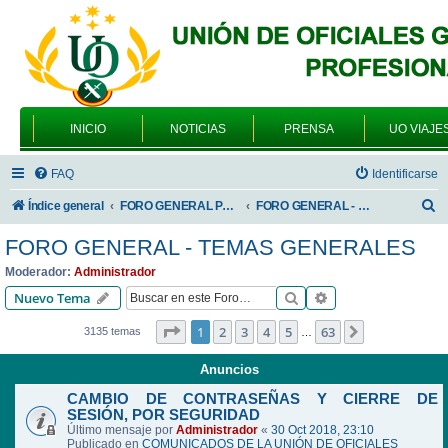
INICIO
NOTICIAS
PRENSA
UO VIAJE
FAQ
Identificarse
B
Índice general
FORO GENERAL PARA TODOS LOS USUARIOS
FORO GENERAL - TEMAS GENERALES
u
FORO GENERAL - TEMAS GENERALES
s
Moderador:
Administrador
c
Buscar
Búsqueda avanzad
Nuevo Tema
a
Página
1
de
63
1
2
3
4
5
63
Siguiente
3135 temas
…
r
Anuncios
CAMBIO DE CONTRASEÑAS Y CIERRE DE
SESIÓN, POR SEGURIDAD
Último mensaje por
Administrador
«
30 Oct 2018, 23:10
Publicado en
COMUNICADOS DE LA UNIÓN DE OFICIALES