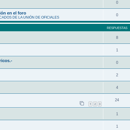
0
ón en el foro
0
ADOS DE LA UNIÓN DE OFICIALES
RESPUESTAS
8
1
ricos.-
0
2
4
24
1
2
3
1
1