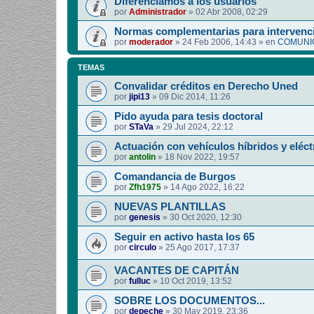
Diferenciamos a los usuarios
por
Administrador
»
02 Abr 2008, 02:29
Normas complementarias para intervenci
por
moderador
»
24 Feb 2006, 14:43
» en
COMUNIC
TEMAS
Convalidar créditos en Derecho Uned
por
jipi13
»
09 Dic 2014, 11:26
Pido ayuda para tesis doctoral
por
STaVa
»
29 Jul 2024, 22:12
Actuación con vehículos híbridos y eléct
por
antolin
»
18 Nov 2022, 19:57
Comandancia de Burgos
por
Zfh1975
»
14 Ago 2022, 16:22
NUEVAS PLANTILLAS
por
genesis
»
30 Oct 2020, 12:30
Seguir en activo hasta los 65
por
circulo
»
25 Ago 2017, 17:37
VACANTES DE CAPITÁN
por
fulluc
»
10 Oct 2019, 13:52
SOBRE LOS DOCUMENTOS...
por
depeche
»
30 May 2019, 23:36