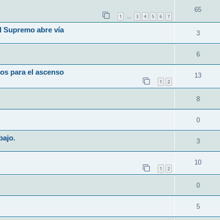
65
1
3
4
5
6
7
…
l Supremo abre vía
3
6
os para el ascenso
13
1
2
8
0
bajo.
3
10
1
2
0
5