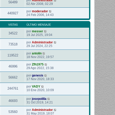
por
Administrador
56489
02 Abr 2008, 02:29
por
moderador
440927
24 Feb 2006, 14:43
VISTAS
ÚLTIMO MENSAJE
por
messer
34522
19 Jul 2025, 19:04
por
Administrador
73518
29 Jul 2024, 22:25
por
antolin
119522
18 Nov 2022, 19:57
por
Zfh1975
46996
29 Ago 2022, 15:38
por
genesis
56662
17 Nov 2020, 18:33
por
VADY
244761
10 Ene 2020, 10:09
por
josepolilla
46693
31 Oct 2019, 14:21
por
Administrador
53560
31 May 2019, 18:07