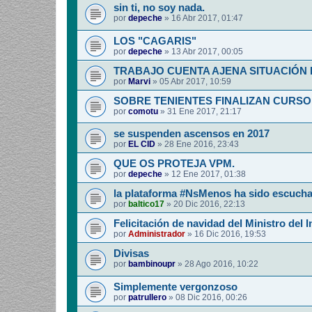
sin ti, no soy nada.
por
depeche
»
16 Abr 2017, 01:47
LOS "CAGARIS"
por
depeche
»
13 Abr 2017, 00:05
TRABAJO CUENTA AJENA SITUACIÓN
por
Marvi
»
05 Abr 2017, 10:59
SOBRE TENIENTES FINALIZAN CURSO
por
comotu
»
31 Ene 2017, 21:17
se suspenden ascensos en 2017
por
EL CID
»
28 Ene 2016, 23:43
QUE OS PROTEJA VPM.
por
depeche
»
12 Ene 2017, 01:38
la plataforma #NsMenos ha sido escuch
por
baltico17
»
20 Dic 2016, 22:13
Felicitación de navidad del Ministro del I
por
Administrador
»
16 Dic 2016, 19:53
Divisas
por
bambinoupr
»
28 Ago 2016, 10:22
Simplemente vergonzoso
por
patrullero
»
08 Dic 2016, 00:26