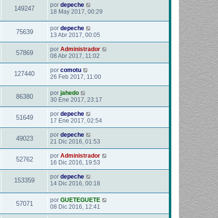
por
depeche
149247
18 May 2017, 00:29
por
depeche
75639
13 Abr 2017, 00:05
por
Administrador
57869
08 Abr 2017, 11:02
por
comotu
127440
26 Feb 2017, 11:00
por
jahedo
86380
30 Ene 2017, 23:17
por
depeche
51649
17 Ene 2017, 02:54
por
depeche
49023
21 Dic 2016, 01:53
por
Administrador
52762
16 Dic 2016, 19:53
por
depeche
153359
14 Dic 2016, 00:18
por
GUETEGUETE
57071
08 Dic 2016, 12:41