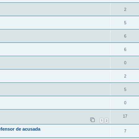
2
5
6
6
0
2
5
0
17
1
2
efensor de acusada
7