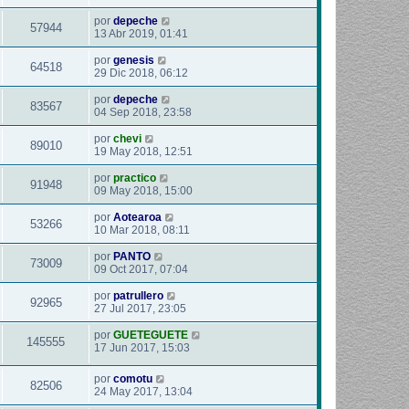
por
depeche
57944
13 Abr 2019, 01:41
por
genesis
64518
29 Dic 2018, 06:12
por
depeche
83567
04 Sep 2018, 23:58
por
chevi
89010
19 May 2018, 12:51
por
practico
91948
09 May 2018, 15:00
por
Aotearoa
53266
10 Mar 2018, 08:11
por
PANTO
73009
09 Oct 2017, 07:04
por
patrullero
92965
27 Jul 2017, 23:05
por
GUETEGUETE
145555
17 Jun 2017, 15:03
por
comotu
82506
24 May 2017, 13:04