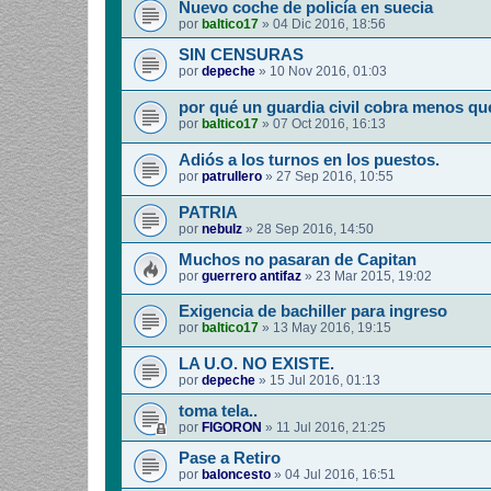
Nuevo coche de policía en suecia
por
baltico17
»
04 Dic 2016, 18:56
SIN CENSURAS
por
depeche
»
10 Nov 2016, 01:03
por qué un guardia civil cobra menos qu
por
baltico17
»
07 Oct 2016, 16:13
Adiós a los turnos en los puestos.
por
patrullero
»
27 Sep 2016, 10:55
PATRIA
por
nebulz
»
28 Sep 2016, 14:50
Muchos no pasaran de Capitan
por
guerrero antifaz
»
23 Mar 2015, 19:02
Exigencia de bachiller para ingreso
por
baltico17
»
13 May 2016, 19:15
LA U.O. NO EXISTE.
por
depeche
»
15 Jul 2016, 01:13
toma tela..
por
FIGORON
»
11 Jul 2016, 21:25
Pase a Retiro
por
baloncesto
»
04 Jul 2016, 16:51