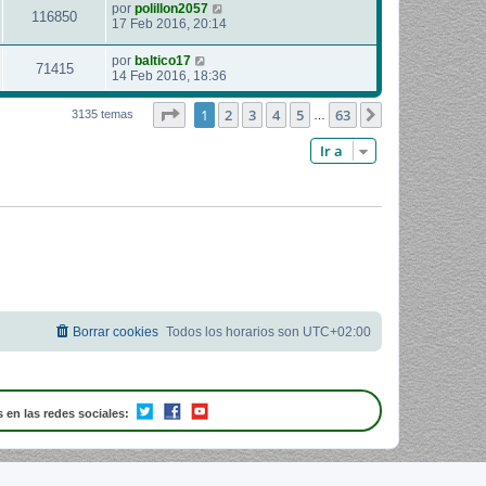
por
polillon2057
116850
17 Feb 2016, 20:14
por
baltico17
71415
14 Feb 2016, 18:36
Página
1
de
63
1
2
3
4
5
63
Siguiente
3135 temas
…
Ir a
Borrar cookies
Todos los horarios son
UTC+02:00
 en las redes sociales: