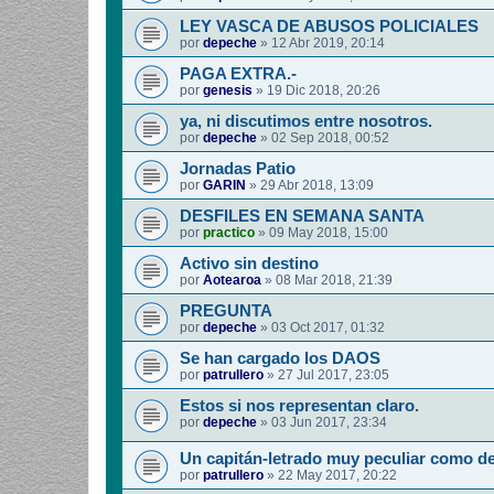
LEY VASCA DE ABUSOS POLICIALES
por
depeche
»
12 Abr 2019, 20:14
PAGA EXTRA.-
por
genesis
»
19 Dic 2018, 20:26
ya, ni discutimos entre nosotros.
por
depeche
»
02 Sep 2018, 00:52
Jornadas Patio
por
GARIN
»
29 Abr 2018, 13:09
DESFILES EN SEMANA SANTA
por
practico
»
09 May 2018, 15:00
Activo sin destino
por
Aotearoa
»
08 Mar 2018, 21:39
PREGUNTA
por
depeche
»
03 Oct 2017, 01:32
Se han cargado los DAOS
por
patrullero
»
27 Jul 2017, 23:05
Estos si nos representan claro.
por
depeche
»
03 Jun 2017, 23:34
Un capitán-letrado muy peculiar como d
por
patrullero
»
22 May 2017, 20:22