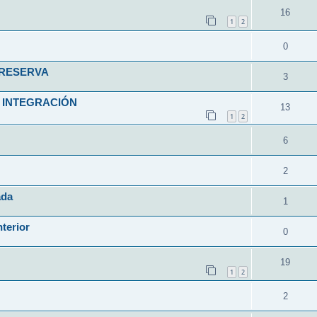
16
1
2
0
 RESERVA
3
 INTEGRACIÓN
13
1
2
6
2
ada
1
nterior
0
19
1
2
2