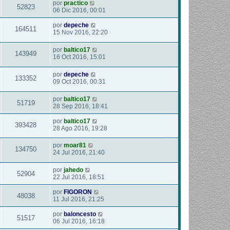
por
practico
52823
06 Dic 2016, 00:01
por
depeche
164511
15 Nov 2016, 22:20
por
baltico17
143949
16 Oct 2016, 15:01
por
depeche
133352
09 Oct 2016, 00:31
por
baltico17
51719
28 Sep 2016, 18:41
por
baltico17
393428
28 Ago 2016, 19:28
por
moar81
134750
24 Jul 2016, 21:40
por
jahedo
52904
22 Jul 2016, 18:51
por
FIGORON
48038
11 Jul 2016, 21:25
por
baloncesto
51517
06 Jul 2016, 16:18