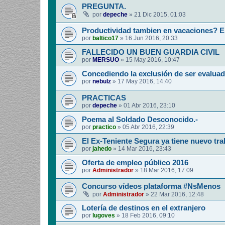
PREGUNTA.
por
depeche
»
21 Dic 2015, 01:03
Productividad tambien en vacaciones? E
por
baltico17
»
16 Jun 2016, 20:33
FALLECIDO UN BUEN GUARDIA CIVIL
por
MERSUO
»
15 May 2016, 10:47
Concediendo la exclusión de ser evaluad
por
nebulz
»
17 May 2016, 14:40
PRACTICAS
por
depeche
»
01 Abr 2016, 23:10
Poema al Soldado Desconocido.-
por
practico
»
05 Abr 2016, 22:39
El Ex-Teniente Segura ya tiene nuevo tra
por
jahedo
»
14 Mar 2016, 23:43
Oferta de empleo público 2016
por
Administrador
»
18 Mar 2016, 17:09
Concurso vídeos plataforma #NsMenos
por
Administrador
»
22 Mar 2016, 12:48
Lotería de destinos en el extranjero
por
lugoves
»
18 Feb 2016, 09:10