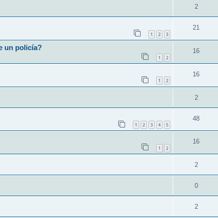
2
21
1
2
3
e un policía?
16
1
2
16
1
2
2
48
1
2
3
4
5
16
1
2
2
0
2