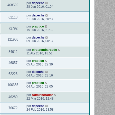
por
depeche
468592
28 Jun 2016, 01:04
por
depeche
62113
21 Jun 2016, 20:57
por
practico
72792
15 Jun 2016, 21:32
por
depeche
121958
09 Jun 2016, 00:37
por
pirataembarcado
84612
11 Abr 2016, 18:51
por
practico
46857
05 Abr 2016, 22:39
por
depeche
62226
04 Abr 2016, 23:16
por
practico
106355
04 Abr 2016, 23:05
por
Administrador
46280
22 Mar 2016, 12:48
por
depeche
76672
24 Feb 2016, 23:58