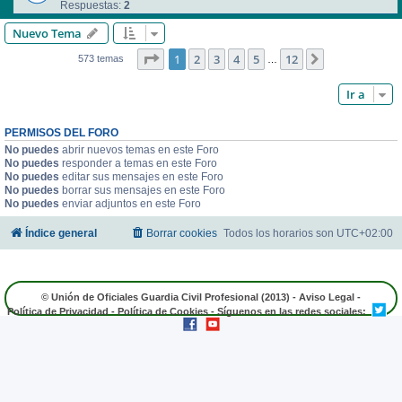
Respuestas:
2
Nuevo Tema
Página
1
de
12
1
2
3
4
5
12
Siguiente
573 temas
…
Ir a
PERMISOS DEL FORO
No puedes
abrir nuevos temas en este Foro
No puedes
responder a temas en este Foro
No puedes
editar sus mensajes en este Foro
No puedes
borrar sus mensajes en este Foro
No puedes
enviar adjuntos en este Foro
Índice general
Borrar cookies
Todos los horarios son
UTC+02:00
© Unión de Oficiales Guardia Civil Profesional (2013) -
Aviso Legal
-
Política de Privacidad
-
Política de Cookies
- Síguenos en las redes sociales: