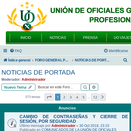
INICIO
NOTICIAS
PRENSA
UO VIAJE
FAQ
Identificarse
B
Índice general
FORO GENERAL PARA TODOS LOS USUARIOS
NOTICIAS DE PORTADA
u
NOTICIAS DE PORTADA
s
Moderador:
Administrador
c
Buscar
Búsqueda avanzad
Nuevo Tema
a
Página
1
de
12
1
2
3
4
5
12
Siguiente
573 temas
…
r
Anuncios
CAMBIO DE CONTRASEÑAS Y CIERRE DE
SESIÓN, POR SEGURIDAD
Último mensaje por
Administrador
«
30 Oct 2018, 23:10
Publicado en
COMUNICADOS DE LA UNIÓN DE OFICIALES