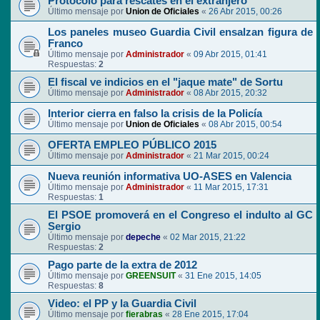
Protocolo para rescates en el extranjero
Último mensaje por
Union de Oficiales
«
26 Abr 2015, 00:26
Los paneles museo Guardia Civil ensalzan figura de
Franco
Último mensaje por
Administrador
«
09 Abr 2015, 01:41
Respuestas:
2
El fiscal ve indicios en el "jaque mate" de Sortu
Último mensaje por
Administrador
«
08 Abr 2015, 20:32
Interior cierra en falso la crisis de la Policía
Último mensaje por
Union de Oficiales
«
08 Abr 2015, 00:54
OFERTA EMPLEO PÚBLICO 2015
Último mensaje por
Administrador
«
21 Mar 2015, 00:24
Nueva reunión informativa UO-ASES en Valencia
Último mensaje por
Administrador
«
11 Mar 2015, 17:31
Respuestas:
1
El PSOE promoverá en el Congreso el indulto al GC
Sergio
Último mensaje por
depeche
«
02 Mar 2015, 21:22
Respuestas:
2
Pago parte de la extra de 2012
Último mensaje por
GREENSUIT
«
31 Ene 2015, 14:05
Respuestas:
8
Video: el PP y la Guardia Civil
Último mensaje por
fierabras
«
28 Ene 2015, 17:04