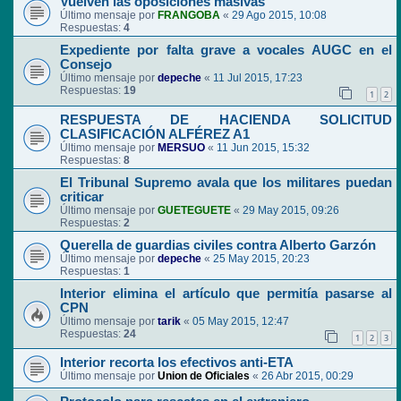
Vuelven las oposiciones masivas
Último mensaje por
FRANGOBA
«
29 Ago 2015, 10:08
Respuestas:
4
Expediente por falta grave a vocales AUGC en el
Consejo
Último mensaje por
depeche
«
11 Jul 2015, 17:23
Respuestas:
19
1
2
RESPUESTA DE HACIENDA SOLICITUD
CLASIFICACIÓN ALFÉREZ A1
Último mensaje por
MERSUO
«
11 Jun 2015, 15:32
Respuestas:
8
El Tribunal Supremo avala que los militares puedan
criticar
Último mensaje por
GUETEGUETE
«
29 May 2015, 09:26
Respuestas:
2
Querella de guardias civiles contra Alberto Garzón
Último mensaje por
depeche
«
25 May 2015, 20:23
Respuestas:
1
Interior elimina el artículo que permitía pasarse al
CPN
Último mensaje por
tarik
«
05 May 2015, 12:47
Respuestas:
24
1
2
3
Interior recorta los efectivos anti-ETA
Último mensaje por
Union de Oficiales
«
26 Abr 2015, 00:29