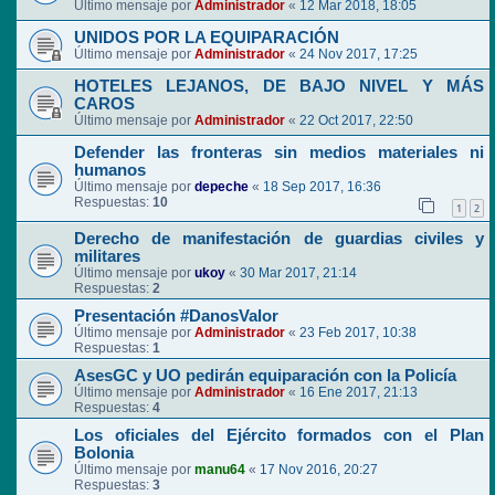
Último mensaje por
Administrador
«
12 Mar 2018, 18:05
UNIDOS POR LA EQUIPARACIÓN
Último mensaje por
Administrador
«
24 Nov 2017, 17:25
HOTELES LEJANOS, DE BAJO NIVEL Y MÁS
CAROS
Último mensaje por
Administrador
«
22 Oct 2017, 22:50
Defender las fronteras sin medios materiales ni
humanos
Último mensaje por
depeche
«
18 Sep 2017, 16:36
Respuestas:
10
1
2
Derecho de manifestación de guardias civiles y
militares
Último mensaje por
ukoy
«
30 Mar 2017, 21:14
Respuestas:
2
Presentación #DanosValor
Último mensaje por
Administrador
«
23 Feb 2017, 10:38
Respuestas:
1
AsesGC y UO pedirán equiparación con la Policía
Último mensaje por
Administrador
«
16 Ene 2017, 21:13
Respuestas:
4
Los oficiales del Ejército formados con el Plan
Bolonia
Último mensaje por
manu64
«
17 Nov 2016, 20:27
Respuestas:
3