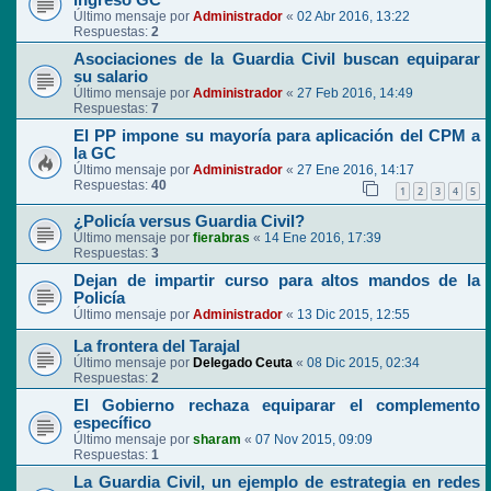
ingreso GC
Último mensaje por
Administrador
«
02 Abr 2016, 13:22
Respuestas:
2
Asociaciones de la Guardia Civil buscan equiparar
su salario
Último mensaje por
Administrador
«
27 Feb 2016, 14:49
Respuestas:
7
El PP impone su mayoría para aplicación del CPM a
la GC
Último mensaje por
Administrador
«
27 Ene 2016, 14:17
Respuestas:
40
1
2
3
4
5
¿Policía versus Guardia Civil?
Último mensaje por
fierabras
«
14 Ene 2016, 17:39
Respuestas:
3
Dejan de impartir curso para altos mandos de la
Policía
Último mensaje por
Administrador
«
13 Dic 2015, 12:55
La frontera del Tarajal
Último mensaje por
Delegado Ceuta
«
08 Dic 2015, 02:34
Respuestas:
2
El Gobierno rechaza equiparar el complemento
específico
Último mensaje por
sharam
«
07 Nov 2015, 09:09
Respuestas:
1
La Guardia Civil, un ejemplo de estrategia en redes