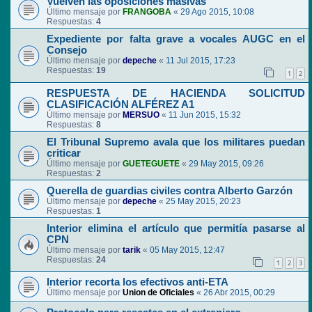
Vuelven las oposiciones masivas
Último mensaje por
FRANGOBA
«
29 Ago 2015, 10:08
Respuestas:
4
Expediente por falta grave a vocales AUGC en el
Consejo
Último mensaje por
depeche
«
11 Jul 2015, 17:23
Respuestas:
19
1
2
RESPUESTA DE HACIENDA SOLICITUD
CLASIFICACIÓN ALFÉREZ A1
Último mensaje por
MERSUO
«
11 Jun 2015, 15:32
Respuestas:
8
El Tribunal Supremo avala que los militares puedan
criticar
Último mensaje por
GUETEGUETE
«
29 May 2015, 09:26
Respuestas:
2
Querella de guardias civiles contra Alberto Garzón
Último mensaje por
depeche
«
25 May 2015, 20:23
Respuestas:
1
Interior elimina el artículo que permitía pasarse al
CPN
Último mensaje por
tarik
«
05 May 2015, 12:47
Respuestas:
24
1
2
3
Interior recorta los efectivos anti-ETA
Último mensaje por
Union de Oficiales
«
26 Abr 2015, 00:29