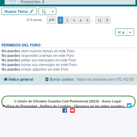
Respuestas:
2
Nuevo Tema
Página
1
de
12
1
2
3
4
5
12
Siguiente
573 temas
…
Ir a
PERMISOS DEL FORO
No puedes
abrir nuevos temas en este Foro
No puedes
responder a temas en este Foro
No puedes
editar sus mensajes en este Foro
No puedes
borrar sus mensajes en este Foro
No puedes
enviar adjuntos en este Foro
Índice general
Borrar cookies
Todos los horarios son
UTC+02:00
© Unión de Oficiales Guardia Civil Profesional (2013) -
Aviso Legal
-
Política de Privacidad
-
Política de Cookies
- Síguenos en las redes sociales: