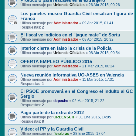
Protocolo para rescates en el extranjero
Último mensaje por
Union de Oficiales
«
26 Abr 2015, 00:26
Los paneles museo Guardia Civil ensalzan figura de
Franco
Último mensaje por
Administrador
«
09 Abr 2015, 01:41
Respuestas:
2
El fiscal ve indicios en el "jaque mate" de Sortu
Último mensaje por
Administrador
«
08 Abr 2015, 20:32
Interior cierra en falso la crisis de la Policía
Último mensaje por
Union de Oficiales
«
08 Abr 2015, 00:54
OFERTA EMPLEO PÚBLICO 2015
Último mensaje por
Administrador
«
21 Mar 2015, 00:24
Nueva reunión informativa UO-ASES en Valencia
Último mensaje por
Administrador
«
11 Mar 2015, 17:31
Respuestas:
1
El PSOE promoverá en el Congreso el indulto al GC
Sergio
Último mensaje por
depeche
«
02 Mar 2015, 21:22
Respuestas:
2
Pago parte de la extra de 2012
Último mensaje por
GREENSUIT
«
31 Ene 2015, 14:05
Respuestas:
8
Video: el PP y la Guardia Civil
Último mensaje por
fierabras
«
28 Ene 2015, 17:04