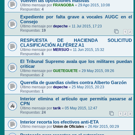
Vuelven las oposiciones masivas
Último mensaje por
FRANGOBA
«
29 Ago 2015, 10:08
Respuestas:
4
Expediente por falta grave a vocales AUGC en el
Consejo
Último mensaje por
depeche
«
11 Jul 2015, 17:23
Respuestas:
19
1
2
RESPUESTA DE HACIENDA SOLICITUD
CLASIFICACIÓN ALFÉREZ A1
Último mensaje por
MERSUO
«
11 Jun 2015, 15:32
Respuestas:
8
El Tribunal Supremo avala que los militares puedan
criticar
Último mensaje por
GUETEGUETE
«
29 May 2015, 09:26
Respuestas:
2
Querella de guardias civiles contra Alberto Garzón
Último mensaje por
depeche
«
25 May 2015, 20:23
Respuestas:
1
Interior elimina el artículo que permitía pasarse al
CPN
Último mensaje por
tarik
«
05 May 2015, 12:47
Respuestas:
24
1
2
3
Interior recorta los efectivos anti-ETA
Último mensaje por
Union de Oficiales
«
26 Abr 2015, 00:29