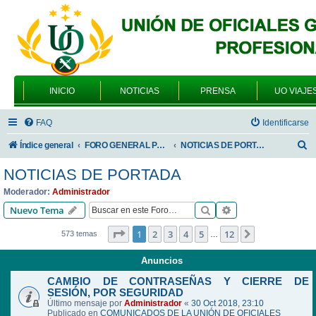
INICIO
NOTICIAS
PRENSA
UO VIAJE
FAQ
Identificarse
B
Índice general
FORO GENERAL PARA TODOS LOS USUARIOS
NOTICIAS DE PORTADA
u
NOTICIAS DE PORTADA
s
Moderador:
Administrador
c
Buscar
Búsqueda avanzad
Nuevo Tema
a
Página
1
de
12
1
2
3
4
5
12
Siguiente
573 temas
…
r
Anuncios
CAMBIO DE CONTRASEÑAS Y CIERRE DE
SESIÓN, POR SEGURIDAD
Último mensaje por
Administrador
«
30 Oct 2018, 23:10
Publicado en
COMUNICADOS DE LA UNIÓN DE OFICIALES