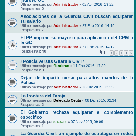
ingreso GC
Último mensaje por
Administrador
«
02 Abr 2016, 13:22
Respuestas:
2
Asociaciones de la Guardia Civil buscan equiparar
su salario
Último mensaje por
Administrador
«
27 Feb 2016, 14:49
Respuestas:
7
El PP impone su mayoría para aplicación del CPM a
la GC
Último mensaje por
Administrador
«
27 Ene 2016, 14:17
Respuestas:
40
1
2
3
4
5
¿Policía versus Guardia Civil?
Último mensaje por
fierabras
«
14 Ene 2016, 17:39
Respuestas:
3
Dejan de impartir curso para altos mandos de la
Policía
Último mensaje por
Administrador
«
13 Dic 2015, 12:55
La frontera del Tarajal
Último mensaje por
Delegado Ceuta
«
08 Dic 2015, 02:34
Respuestas:
2
El Gobierno rechaza equiparar el complemento
específico
Último mensaje por
sharam
«
07 Nov 2015, 09:09
Respuestas:
1
La Guardia Civil, un ejemplo de estrategia en redes