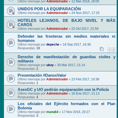
Último mensaje por
Administrador
«
12 Mar 2018, 18:05
UNIDOS POR LA EQUIPARACIÓN
Último mensaje por
Administrador
«
24 Nov 2017, 17:25
HOTELES LEJANOS, DE BAJO NIVEL Y MÁS
CAROS
Último mensaje por
Administrador
«
22 Oct 2017, 22:50
Defender las fronteras sin medios materiales ni
humanos
Último mensaje por
depeche
«
18 Sep 2017, 16:36
Respuestas:
10
1
2
Derecho de manifestación de guardias civiles y
militares
Último mensaje por
ukoy
«
30 Mar 2017, 21:14
Respuestas:
2
Presentación #DanosValor
Último mensaje por
Administrador
«
23 Feb 2017, 10:38
Respuestas:
1
AsesGC y UO pedirán equiparación con la Policía
Último mensaje por
Administrador
«
16 Ene 2017, 21:13
Respuestas:
4
Los oficiales del Ejército formados con el Plan
Bolonia
Último mensaje por
manu64
«
17 Nov 2016, 20:27
Respuestas:
3