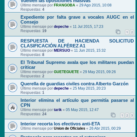
Vuelven las oposiciones masivas
Último mensaje por
FRANGOBA
«
29 Ago 2015, 10:08
Respuestas:
4
Expediente por falta grave a vocales AUGC en el
Consejo
Último mensaje por
depeche
«
11 Jul 2015, 17:23
Respuestas:
19
1
2
RESPUESTA DE HACIENDA SOLICITUD
CLASIFICACIÓN ALFÉREZ A1
Último mensaje por
MERSUO
«
11 Jun 2015, 15:32
Respuestas:
8
El Tribunal Supremo avala que los militares puedan
criticar
Último mensaje por
GUETEGUETE
«
29 May 2015, 09:26
Respuestas:
2
Querella de guardias civiles contra Alberto Garzón
Último mensaje por
depeche
«
25 May 2015, 20:23
Respuestas:
1
Interior elimina el artículo que permitía pasarse al
CPN
Último mensaje por
tarik
«
05 May 2015, 12:47
Respuestas:
24
1
2
3
Interior recorta los efectivos anti-ETA
Último mensaje por
Union de Oficiales
«
26 Abr 2015, 00:29