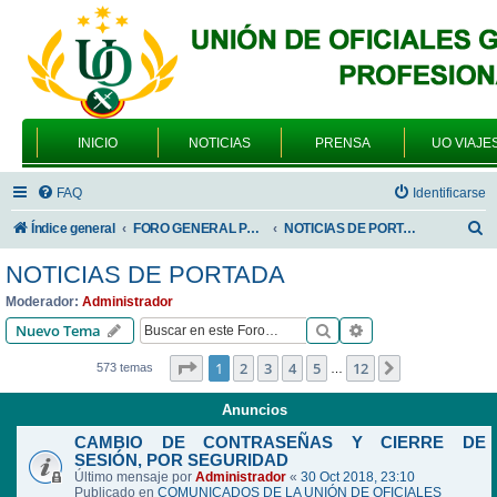
INICIO
NOTICIAS
PRENSA
UO VIAJE
FAQ
Identificarse
B
Índice general
FORO GENERAL PARA TODOS LOS USUARIOS
NOTICIAS DE PORTADA
u
NOTICIAS DE PORTADA
s
Moderador:
Administrador
c
Buscar
Búsqueda avanzad
Nuevo Tema
a
Página
1
de
12
1
2
3
4
5
12
Siguiente
573 temas
…
r
Anuncios
CAMBIO DE CONTRASEÑAS Y CIERRE DE
SESIÓN, POR SEGURIDAD
Último mensaje por
Administrador
«
30 Oct 2018, 23:10
Publicado en
COMUNICADOS DE LA UNIÓN DE OFICIALES