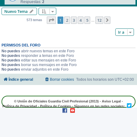
Respuestas:
2
Nuevo Tema
Página
1
de
12
1
2
3
4
5
12
Siguiente
573 temas
…
Ir a
PERMISOS DEL FORO
No puedes
abrir nuevos temas en este Foro
No puedes
responder a temas en este Foro
No puedes
editar sus mensajes en este Foro
No puedes
borrar sus mensajes en este Foro
No puedes
enviar adjuntos en este Foro
Índice general
Borrar cookies
Todos los horarios son
UTC+02:00
© Unión de Oficiales Guardia Civil Profesional (2013) -
Aviso Legal
-
Política de Privacidad
-
Política de Cookies
- Síguenos en las redes sociales: