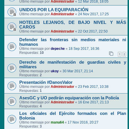
Último mensaje por
Administrador
«
12 Mar 2018, 18:05
UNIDOS POR LA EQUIPARACIÓN
Último mensaje por
Administrador
«
24 Nov 2017, 17:25
HOTELES LEJANOS, DE BAJO NIVEL Y MÁS
CAROS
Último mensaje por
Administrador
«
22 Oct 2017, 22:50
Defender las fronteras sin medios materiales ni
humanos
Último mensaje por
depeche
«
18 Sep 2017, 16:36
Respuestas:
10
1
2
Derecho de manifestación de guardias civiles y
militares
Último mensaje por
ukoy
«
30 Mar 2017, 21:14
Respuestas:
2
Presentación #DanosValor
Último mensaje por
Administrador
«
23 Feb 2017, 10:38
Respuestas:
1
AsesGC y UO pedirán equiparación con la Policía
Último mensaje por
Administrador
«
16 Ene 2017, 21:13
Respuestas:
4
Los oficiales del Ejército formados con el Plan
Bolonia
Último mensaje por
manu64
«
17 Nov 2016, 20:27
Respuestas:
3