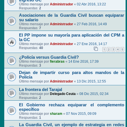
ingreso GC
Último mensaje por
Administrador
«
02 Abr 2016, 13:22
Respuestas:
2
Asociaciones de la Guardia Civil buscan equiparar
su salario
Último mensaje por
Administrador
«
27 Feb 2016, 14:49
Respuestas:
7
El PP impone su mayoría para aplicación del CPM a
la GC
Último mensaje por
Administrador
«
27 Ene 2016, 14:17
Respuestas:
40
1
2
3
4
5
¿Policía versus Guardia Civil?
Último mensaje por
fierabras
«
14 Ene 2016, 17:39
Respuestas:
3
Dejan de impartir curso para altos mandos de la
Policía
Último mensaje por
Administrador
«
13 Dic 2015, 12:55
La frontera del Tarajal
Último mensaje por
Delegado Ceuta
«
08 Dic 2015, 02:34
Respuestas:
2
El Gobierno rechaza equiparar el complemento
específico
Último mensaje por
sharam
«
07 Nov 2015, 09:09
Respuestas:
1
La Guardia Civil, un ejemplo de estrategia en redes