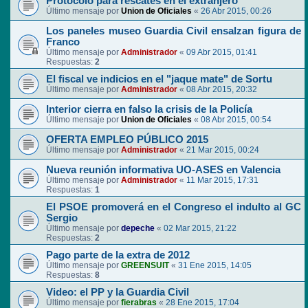
Protocolo para rescates en el extranjero
Último mensaje por
Union de Oficiales
«
26 Abr 2015, 00:26
Los paneles museo Guardia Civil ensalzan figura de
Franco
Último mensaje por
Administrador
«
09 Abr 2015, 01:41
Respuestas:
2
El fiscal ve indicios en el "jaque mate" de Sortu
Último mensaje por
Administrador
«
08 Abr 2015, 20:32
Interior cierra en falso la crisis de la Policía
Último mensaje por
Union de Oficiales
«
08 Abr 2015, 00:54
OFERTA EMPLEO PÚBLICO 2015
Último mensaje por
Administrador
«
21 Mar 2015, 00:24
Nueva reunión informativa UO-ASES en Valencia
Último mensaje por
Administrador
«
11 Mar 2015, 17:31
Respuestas:
1
El PSOE promoverá en el Congreso el indulto al GC
Sergio
Último mensaje por
depeche
«
02 Mar 2015, 21:22
Respuestas:
2
Pago parte de la extra de 2012
Último mensaje por
GREENSUIT
«
31 Ene 2015, 14:05
Respuestas:
8
Video: el PP y la Guardia Civil
Último mensaje por
fierabras
«
28 Ene 2015, 17:04