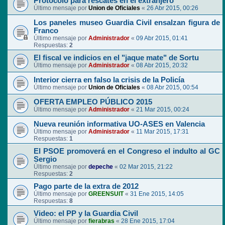
Protocolo para rescates en el extranjero
Último mensaje por
Union de Oficiales
«
26 Abr 2015, 00:26
Los paneles museo Guardia Civil ensalzan figura de
Franco
Último mensaje por
Administrador
«
09 Abr 2015, 01:41
Respuestas:
2
El fiscal ve indicios en el "jaque mate" de Sortu
Último mensaje por
Administrador
«
08 Abr 2015, 20:32
Interior cierra en falso la crisis de la Policía
Último mensaje por
Union de Oficiales
«
08 Abr 2015, 00:54
OFERTA EMPLEO PÚBLICO 2015
Último mensaje por
Administrador
«
21 Mar 2015, 00:24
Nueva reunión informativa UO-ASES en Valencia
Último mensaje por
Administrador
«
11 Mar 2015, 17:31
Respuestas:
1
El PSOE promoverá en el Congreso el indulto al GC
Sergio
Último mensaje por
depeche
«
02 Mar 2015, 21:22
Respuestas:
2
Pago parte de la extra de 2012
Último mensaje por
GREENSUIT
«
31 Ene 2015, 14:05
Respuestas:
8
Video: el PP y la Guardia Civil
Último mensaje por
fierabras
«
28 Ene 2015, 17:04