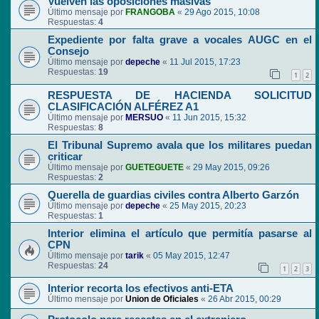
Vuelven las oposiciones masivas
Último mensaje por
FRANGOBA
«
29 Ago 2015, 10:08
Respuestas:
4
Expediente por falta grave a vocales AUGC en el
Consejo
Último mensaje por
depeche
«
11 Jul 2015, 17:23
Respuestas:
19
1
2
RESPUESTA DE HACIENDA SOLICITUD
CLASIFICACIÓN ALFÉREZ A1
Último mensaje por
MERSUO
«
11 Jun 2015, 15:32
Respuestas:
8
El Tribunal Supremo avala que los militares puedan
criticar
Último mensaje por
GUETEGUETE
«
29 May 2015, 09:26
Respuestas:
2
Querella de guardias civiles contra Alberto Garzón
Último mensaje por
depeche
«
25 May 2015, 20:23
Respuestas:
1
Interior elimina el artículo que permitía pasarse al
CPN
Último mensaje por
tarik
«
05 May 2015, 12:47
Respuestas:
24
1
2
3
Interior recorta los efectivos anti-ETA
Último mensaje por
Union de Oficiales
«
26 Abr 2015, 00:29