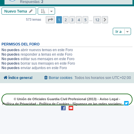
Respuestas:
2
Nuevo Tema
Página
1
de
12
1
2
3
4
5
12
Siguiente
573 temas
…
Ir a
PERMISOS DEL FORO
No puedes
abrir nuevos temas en este Foro
No puedes
responder a temas en este Foro
No puedes
editar sus mensajes en este Foro
No puedes
borrar sus mensajes en este Foro
No puedes
enviar adjuntos en este Foro
Índice general
Borrar cookies
Todos los horarios son
UTC+02:00
© Unión de Oficiales Guardia Civil Profesional (2013) -
Aviso Legal
-
Política de Privacidad
-
Política de Cookies
- Síguenos en las redes sociales: