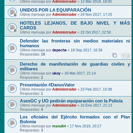
Último mensaje por
Administrador
«
12 Mar 2018, 18:05
UNIDOS POR LA EQUIPARACIÓN
Último mensaje por
Administrador
«
24 Nov 2017, 17:25
HOTELES LEJANOS, DE BAJO NIVEL Y MÁS
CAROS
Último mensaje por
Administrador
«
22 Oct 2017, 22:50
Defender las fronteras sin medios materiales ni
humanos
Último mensaje por
depeche
«
18 Sep 2017, 16:36
Respuestas:
10
1
2
Derecho de manifestación de guardias civiles y
militares
Último mensaje por
ukoy
«
30 Mar 2017, 21:14
Respuestas:
2
Presentación #DanosValor
Último mensaje por
Administrador
«
23 Feb 2017, 10:38
Respuestas:
1
AsesGC y UO pedirán equiparación con la Policía
Último mensaje por
Administrador
«
16 Ene 2017, 21:13
Respuestas:
4
Los oficiales del Ejército formados con el Plan
Bolonia
Último mensaje por
manu64
«
17 Nov 2016, 20:27
Respuestas:
3