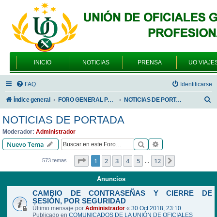
INICIO
NOTICIAS
PRENSA
UO VIAJE
FAQ
Identificarse
B
Índice general
FORO GENERAL PARA TODOS LOS USUARIOS
NOTICIAS DE PORTADA
u
NOTICIAS DE PORTADA
s
Moderador:
Administrador
c
Buscar
Búsqueda avanzad
Nuevo Tema
a
Página
1
de
12
1
2
3
4
5
12
Siguiente
573 temas
…
r
Anuncios
CAMBIO DE CONTRASEÑAS Y CIERRE DE
SESIÓN, POR SEGURIDAD
Último mensaje por
Administrador
«
30 Oct 2018, 23:10
Publicado en
COMUNICADOS DE LA UNIÓN DE OFICIALES