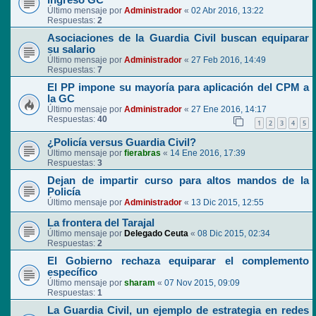
ingreso GC
Último mensaje por
Administrador
«
02 Abr 2016, 13:22
Respuestas:
2
Asociaciones de la Guardia Civil buscan equiparar
su salario
Último mensaje por
Administrador
«
27 Feb 2016, 14:49
Respuestas:
7
El PP impone su mayoría para aplicación del CPM a
la GC
Último mensaje por
Administrador
«
27 Ene 2016, 14:17
Respuestas:
40
1
2
3
4
5
¿Policía versus Guardia Civil?
Último mensaje por
fierabras
«
14 Ene 2016, 17:39
Respuestas:
3
Dejan de impartir curso para altos mandos de la
Policía
Último mensaje por
Administrador
«
13 Dic 2015, 12:55
La frontera del Tarajal
Último mensaje por
Delegado Ceuta
«
08 Dic 2015, 02:34
Respuestas:
2
El Gobierno rechaza equiparar el complemento
específico
Último mensaje por
sharam
«
07 Nov 2015, 09:09
Respuestas:
1
La Guardia Civil, un ejemplo de estrategia en redes