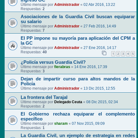
ingreso GC
Último mensaje por
Administrador
«
02 Abr 2016, 13:22
Respuestas:
2
Asociaciones de la Guardia Civil buscan equiparar
su salario
Último mensaje por
Administrador
«
27 Feb 2016, 14:49
Respuestas:
7
El PP impone su mayoría para aplicación del CPM a
la GC
Último mensaje por
Administrador
«
27 Ene 2016, 14:17
Respuestas:
40
1
2
3
4
5
¿Policía versus Guardia Civil?
Último mensaje por
fierabras
«
14 Ene 2016, 17:39
Respuestas:
3
Dejan de impartir curso para altos mandos de la
Policía
Último mensaje por
Administrador
«
13 Dic 2015, 12:55
La frontera del Tarajal
Último mensaje por
Delegado Ceuta
«
08 Dic 2015, 02:34
Respuestas:
2
El Gobierno rechaza equiparar el complemento
específico
Último mensaje por
sharam
«
07 Nov 2015, 09:09
Respuestas:
1
La Guardia Civil, un ejemplo de estrategia en redes