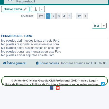
Respuestas:
2
Nuevo Tema
Página
1
de
12
1
2
3
4
5
12
Siguiente
573 temas
…
Ir a
PERMISOS DEL FORO
No puedes
abrir nuevos temas en este Foro
No puedes
responder a temas en este Foro
No puedes
editar sus mensajes en este Foro
No puedes
borrar sus mensajes en este Foro
No puedes
enviar adjuntos en este Foro
Índice general
Borrar cookies
Todos los horarios son
UTC+02:00
© Unión de Oficiales Guardia Civil Profesional (2013) -
Aviso Legal
-
Política de Privacidad
-
Política de Cookies
- Síguenos en las redes sociales: