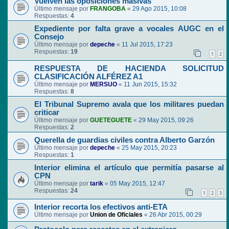
Vuelven las oposiciones masivas
Último mensaje por
FRANGOBA
«
29 Ago 2015, 10:08
Respuestas:
4
Expediente por falta grave a vocales AUGC en el
Consejo
Último mensaje por
depeche
«
11 Jul 2015, 17:23
Respuestas:
19
1
2
RESPUESTA DE HACIENDA SOLICITUD
CLASIFICACIÓN ALFÉREZ A1
Último mensaje por
MERSUO
«
11 Jun 2015, 15:32
Respuestas:
8
El Tribunal Supremo avala que los militares puedan
criticar
Último mensaje por
GUETEGUETE
«
29 May 2015, 09:26
Respuestas:
2
Querella de guardias civiles contra Alberto Garzón
Último mensaje por
depeche
«
25 May 2015, 20:23
Respuestas:
1
Interior elimina el artículo que permitía pasarse al
CPN
Último mensaje por
tarik
«
05 May 2015, 12:47
Respuestas:
24
1
2
3
Interior recorta los efectivos anti-ETA
Último mensaje por
Union de Oficiales
«
26 Abr 2015, 00:29