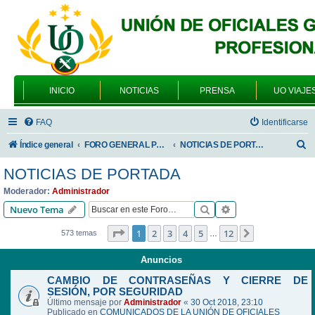
INICIO
NOTICIAS
PRENSA
UO VIAJE
FAQ
Identificarse
B
Índice general
FORO GENERAL PARA TODOS LOS USUARIOS
NOTICIAS DE PORTADA
u
NOTICIAS DE PORTADA
s
Moderador:
Administrador
c
Buscar
Búsqueda avanzad
Nuevo Tema
a
Página
1
de
12
1
2
3
4
5
12
Siguiente
573 temas
…
r
Anuncios
CAMBIO DE CONTRASEÑAS Y CIERRE DE
SESIÓN, POR SEGURIDAD
Último mensaje por
Administrador
«
30 Oct 2018, 23:10
Publicado en
COMUNICADOS DE LA UNIÓN DE OFICIALES