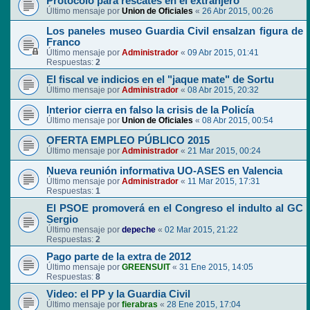
Protocolo para rescates en el extranjero
Último mensaje por
Union de Oficiales
«
26 Abr 2015, 00:26
Los paneles museo Guardia Civil ensalzan figura de
Franco
Último mensaje por
Administrador
«
09 Abr 2015, 01:41
Respuestas:
2
El fiscal ve indicios en el "jaque mate" de Sortu
Último mensaje por
Administrador
«
08 Abr 2015, 20:32
Interior cierra en falso la crisis de la Policía
Último mensaje por
Union de Oficiales
«
08 Abr 2015, 00:54
OFERTA EMPLEO PÚBLICO 2015
Último mensaje por
Administrador
«
21 Mar 2015, 00:24
Nueva reunión informativa UO-ASES en Valencia
Último mensaje por
Administrador
«
11 Mar 2015, 17:31
Respuestas:
1
El PSOE promoverá en el Congreso el indulto al GC
Sergio
Último mensaje por
depeche
«
02 Mar 2015, 21:22
Respuestas:
2
Pago parte de la extra de 2012
Último mensaje por
GREENSUIT
«
31 Ene 2015, 14:05
Respuestas:
8
Video: el PP y la Guardia Civil
Último mensaje por
fierabras
«
28 Ene 2015, 17:04