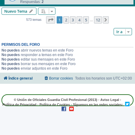
Respuestas:
2
Nuevo Tema
Página
1
de
12
1
2
3
4
5
12
Siguiente
573 temas
…
Ir a
PERMISOS DEL FORO
No puedes
abrir nuevos temas en este Foro
No puedes
responder a temas en este Foro
No puedes
editar sus mensajes en este Foro
No puedes
borrar sus mensajes en este Foro
No puedes
enviar adjuntos en este Foro
Índice general
Borrar cookies
Todos los horarios son
UTC+02:00
© Unión de Oficiales Guardia Civil Profesional (2013) -
Aviso Legal
-
Política de Privacidad
-
Política de Cookies
- Síguenos en las redes sociales: