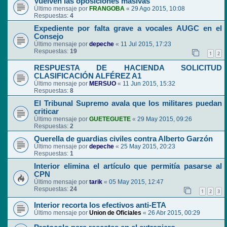
Vuelven las oposiciones masivas
Último mensaje por
FRANGOBA
«
29 Ago 2015, 10:08
Respuestas:
4
Expediente por falta grave a vocales AUGC en el
Consejo
Último mensaje por
depeche
«
11 Jul 2015, 17:23
Respuestas:
19
1
2
RESPUESTA DE HACIENDA SOLICITUD
CLASIFICACIÓN ALFÉREZ A1
Último mensaje por
MERSUO
«
11 Jun 2015, 15:32
Respuestas:
8
El Tribunal Supremo avala que los militares puedan
criticar
Último mensaje por
GUETEGUETE
«
29 May 2015, 09:26
Respuestas:
2
Querella de guardias civiles contra Alberto Garzón
Último mensaje por
depeche
«
25 May 2015, 20:23
Respuestas:
1
Interior elimina el artículo que permitía pasarse al
CPN
Último mensaje por
tarik
«
05 May 2015, 12:47
Respuestas:
24
1
2
3
Interior recorta los efectivos anti-ETA
Último mensaje por
Union de Oficiales
«
26 Abr 2015, 00:29