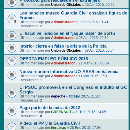
Protocolo para rescates en el extranjero
Último mensaje por
Union de Oficiales
«
26 Abr 2015, 00:26
Los paneles museo Guardia Civil ensalzan figura de
Franco
Último mensaje por
Administrador
«
09 Abr 2015, 01:41
Respuestas:
2
El fiscal ve indicios en el "jaque mate" de Sortu
Último mensaje por
Administrador
«
08 Abr 2015, 20:32
Interior cierra en falso la crisis de la Policía
Último mensaje por
Union de Oficiales
«
08 Abr 2015, 00:54
OFERTA EMPLEO PÚBLICO 2015
Último mensaje por
Administrador
«
21 Mar 2015, 00:24
Nueva reunión informativa UO-ASES en Valencia
Último mensaje por
Administrador
«
11 Mar 2015, 17:31
Respuestas:
1
El PSOE promoverá en el Congreso el indulto al GC
Sergio
Último mensaje por
depeche
«
02 Mar 2015, 21:22
Respuestas:
2
Pago parte de la extra de 2012
Último mensaje por
GREENSUIT
«
31 Ene 2015, 14:05
Respuestas:
8
Video: el PP y la Guardia Civil
Último mensaje por
fierabras
«
28 Ene 2015, 17:04