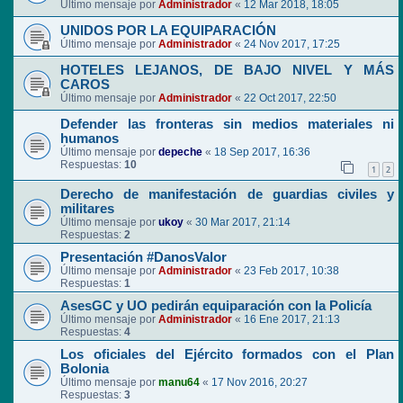
Último mensaje por
Administrador
«
12 Mar 2018, 18:05
UNIDOS POR LA EQUIPARACIÓN
Último mensaje por
Administrador
«
24 Nov 2017, 17:25
HOTELES LEJANOS, DE BAJO NIVEL Y MÁS
CAROS
Último mensaje por
Administrador
«
22 Oct 2017, 22:50
Defender las fronteras sin medios materiales ni
humanos
Último mensaje por
depeche
«
18 Sep 2017, 16:36
Respuestas:
10
1
2
Derecho de manifestación de guardias civiles y
militares
Último mensaje por
ukoy
«
30 Mar 2017, 21:14
Respuestas:
2
Presentación #DanosValor
Último mensaje por
Administrador
«
23 Feb 2017, 10:38
Respuestas:
1
AsesGC y UO pedirán equiparación con la Policía
Último mensaje por
Administrador
«
16 Ene 2017, 21:13
Respuestas:
4
Los oficiales del Ejército formados con el Plan
Bolonia
Último mensaje por
manu64
«
17 Nov 2016, 20:27
Respuestas:
3