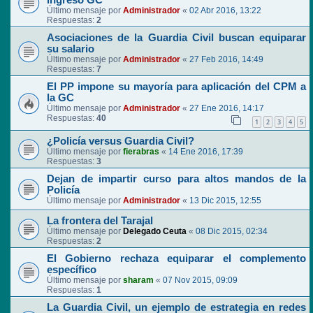
ingreso GC
Último mensaje por
Administrador
«
02 Abr 2016, 13:22
Respuestas:
2
Asociaciones de la Guardia Civil buscan equiparar
su salario
Último mensaje por
Administrador
«
27 Feb 2016, 14:49
Respuestas:
7
El PP impone su mayoría para aplicación del CPM a
la GC
Último mensaje por
Administrador
«
27 Ene 2016, 14:17
Respuestas:
40
1
2
3
4
5
¿Policía versus Guardia Civil?
Último mensaje por
fierabras
«
14 Ene 2016, 17:39
Respuestas:
3
Dejan de impartir curso para altos mandos de la
Policía
Último mensaje por
Administrador
«
13 Dic 2015, 12:55
La frontera del Tarajal
Último mensaje por
Delegado Ceuta
«
08 Dic 2015, 02:34
Respuestas:
2
El Gobierno rechaza equiparar el complemento
específico
Último mensaje por
sharam
«
07 Nov 2015, 09:09
Respuestas:
1
La Guardia Civil, un ejemplo de estrategia en redes