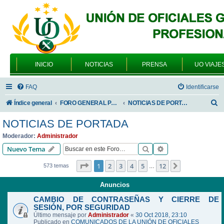
INICIO
NOTICIAS
PRENSA
UO VIAJE
FAQ
Identificarse
B
Índice general
FORO GENERAL PARA TODOS LOS USUARIOS
NOTICIAS DE PORTADA
u
NOTICIAS DE PORTADA
s
Moderador:
Administrador
c
Buscar
Búsqueda avanzad
Nuevo Tema
a
Página
1
de
12
1
2
3
4
5
12
Siguiente
573 temas
…
r
Anuncios
CAMBIO DE CONTRASEÑAS Y CIERRE DE
SESIÓN, POR SEGURIDAD
Último mensaje por
Administrador
«
30 Oct 2018, 23:10
Publicado en
COMUNICADOS DE LA UNIÓN DE OFICIALES