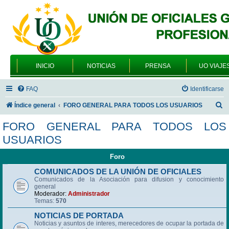
INICIO
NOTICIAS
PRENSA
UO VIAJE
FAQ
Identificarse
B
Índice general
FORO GENERAL PARA TODOS LOS USUARIOS
u
FORO GENERAL PARA TODOS LOS
s
USUARIOS
c
Foro
a
r
COMUNICADOS DE LA UNIÓN DE OFICIALES
Comunicados de la Asociación para difusion y conocimiento
general
Moderador:
Administrador
Temas:
570
NOTICIAS DE PORTADA
Noticias y asuntos de interes, merecedores de ocupar la portada de