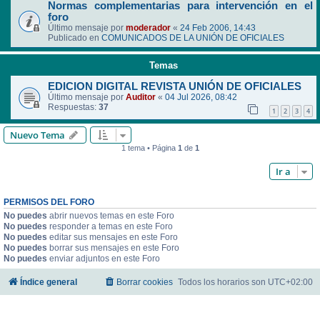
Normas complementarias para intervención en el
foro
Último mensaje por
moderador
«
24 Feb 2006, 14:43
Publicado en
COMUNICADOS DE LA UNIÓN DE OFICIALES
Temas
EDICION DIGITAL REVISTA UNIÓN DE OFICIALES
Último mensaje por
Auditor
«
04 Jul 2026, 08:42
Respuestas:
37
1
2
3
4
Nuevo Tema
1 tema • Página
1
de
1
Ir a
PERMISOS DEL FORO
No puedes
abrir nuevos temas en este Foro
No puedes
responder a temas en este Foro
No puedes
editar sus mensajes en este Foro
No puedes
borrar sus mensajes en este Foro
No puedes
enviar adjuntos en este Foro
Índice general
Borrar cookies
Todos los horarios son
UTC+02:00