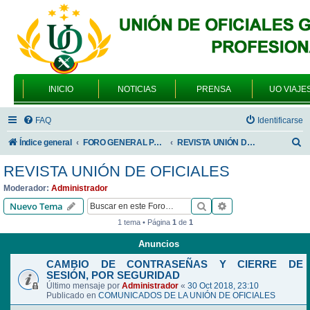
INICIO
NOTICIAS
PRENSA
UO VIAJE
FAQ
Identificarse
B
Índice general
FORO GENERAL PARA TODOS LOS USUARIOS
REVISTA UNIÓN DE OFICIALES
u
REVISTA UNIÓN DE OFICIALES
s
Moderador:
Administrador
c
Buscar
Búsqueda avanzad
Nuevo Tema
a
1 tema • Página
1
de
1
r
Anuncios
CAMBIO DE CONTRASEÑAS Y CIERRE DE
SESIÓN, POR SEGURIDAD
Último mensaje por
Administrador
«
30 Oct 2018, 23:10
Publicado en
COMUNICADOS DE LA UNIÓN DE OFICIALES