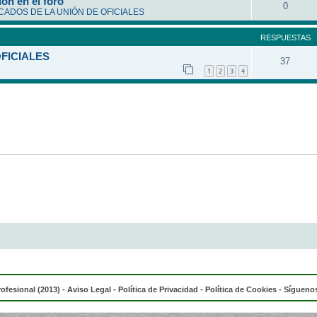
ón en el foro
0
ADOS DE LA UNIÓN DE OFICIALES
RESPUESTAS
OFICIALES
37
1
2
3
4
rofesional (2013) -
Aviso Legal
-
Política de Privacidad
-
Política de Cookies
- Síguenos