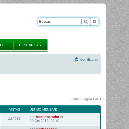
Buscar
Búsqueda avanza
RO
DESCARGAS
Identificarse
1 tema • Página
1
de
1
VISTAS
ÚLTIMO MENSAJE
por
Administrador
446217
30 Oct 2018, 23:10