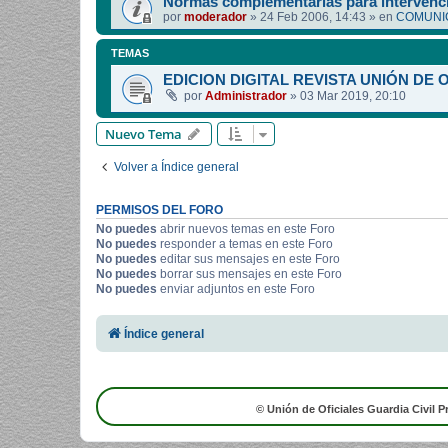
Normas complementarias para intervenci
por
moderador
»
24 Feb 2006, 14:43
» en
COMUNIC
TEMAS
EDICION DIGITAL REVISTA UNIÓN DE 
por
Administrador
»
03 Mar 2019, 20:10
Nuevo Tema
Volver a Índice general
PERMISOS DEL FORO
No puedes
abrir nuevos temas en este Foro
No puedes
responder a temas en este Foro
No puedes
editar sus mensajes en este Foro
No puedes
borrar sus mensajes en este Foro
No puedes
enviar adjuntos en este Foro
Índice general
© Unión de Oficiales Guardia Civil P