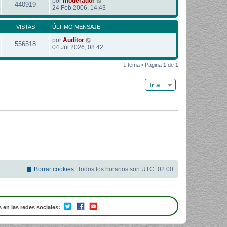
por
moderador
440919
24 Feb 2006, 14:43
VISTAS
ÚLTIMO MENSAJE
por
Auditor
556518
04 Jul 2026, 08:42
1 tema • Página
1
de
1
Ir a
Borrar cookies
Todos los horarios son
UTC+02:00
 en las redes sociales: