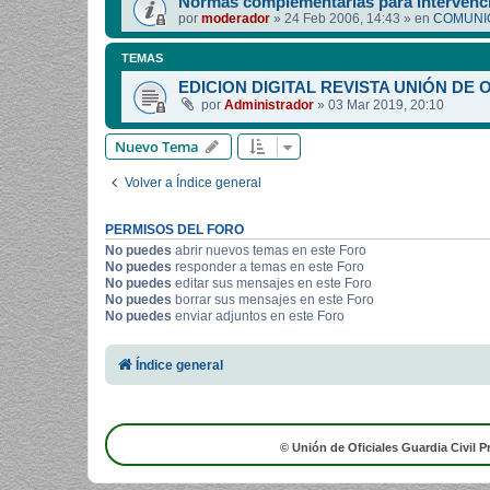
Normas complementarias para intervenci
por
moderador
»
24 Feb 2006, 14:43
» en
COMUNIC
TEMAS
EDICION DIGITAL REVISTA UNIÓN DE 
por
Administrador
»
03 Mar 2019, 20:10
Nuevo Tema
Volver a Índice general
PERMISOS DEL FORO
No puedes
abrir nuevos temas en este Foro
No puedes
responder a temas en este Foro
No puedes
editar sus mensajes en este Foro
No puedes
borrar sus mensajes en este Foro
No puedes
enviar adjuntos en este Foro
Índice general
© Unión de Oficiales Guardia Civil P