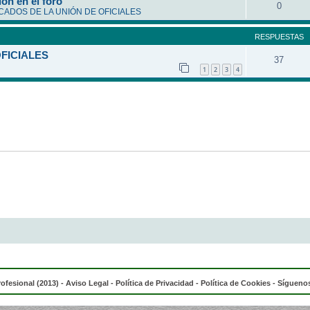
ón en el foro
0
ADOS DE LA UNIÓN DE OFICIALES
RESPUESTAS
OFICIALES
37
1
2
3
4
rofesional (2013) -
Aviso Legal
-
Política de Privacidad
-
Política de Cookies
- Síguenos