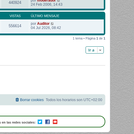
por
moderador
440924
24 Feb 2006, 14:43
VISTAS
ÚLTIMO MENSAJE
por
Auditor
556614
04 Jul 2026, 08:42
1 tema • Página
1
de
1
Ir a
Borrar cookies
Todos los horarios son
UTC+02:00
 en las redes sociales: