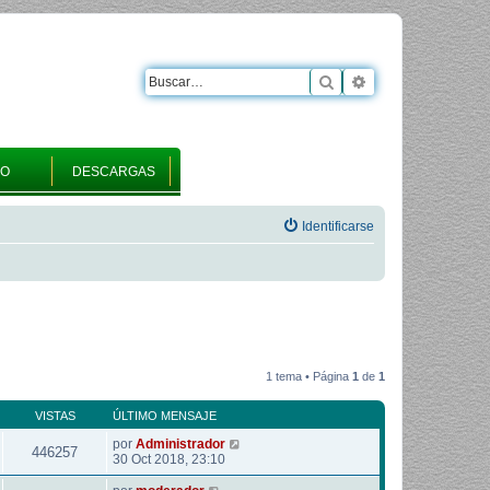
Buscar
Búsqueda avanza
RO
DESCARGAS
Identificarse
1 tema • Página
1
de
1
VISTAS
ÚLTIMO MENSAJE
por
Administrador
446257
30 Oct 2018, 23:10