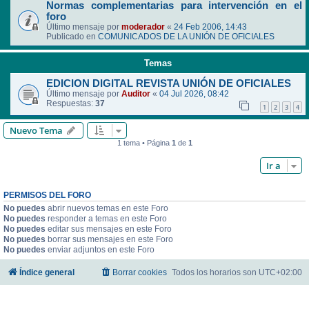
Normas complementarias para intervención en el
foro
Último mensaje por
moderador
«
24 Feb 2006, 14:43
Publicado en
COMUNICADOS DE LA UNIÓN DE OFICIALES
Temas
EDICION DIGITAL REVISTA UNIÓN DE OFICIALES
Último mensaje por
Auditor
«
04 Jul 2026, 08:42
Respuestas:
37
1
2
3
4
Nuevo Tema
1 tema • Página
1
de
1
Ir a
PERMISOS DEL FORO
No puedes
abrir nuevos temas en este Foro
No puedes
responder a temas en este Foro
No puedes
editar sus mensajes en este Foro
No puedes
borrar sus mensajes en este Foro
No puedes
enviar adjuntos en este Foro
Índice general
Borrar cookies
Todos los horarios son
UTC+02:00