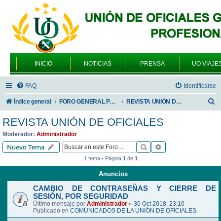
INICIO
NOTICIAS
PRENSA
UO VIAJE
FAQ
Identificarse
B
Índice general
FORO GENERAL PARA TODOS LOS USUARIOS
REVISTA UNIÓN DE OFICIALES
u
REVISTA UNIÓN DE OFICIALES
s
Moderador:
Administrador
c
Buscar
Búsqueda avanzad
Nuevo Tema
a
1 tema • Página
1
de
1
r
Anuncios
CAMBIO DE CONTRASEÑAS Y CIERRE DE
SESIÓN, POR SEGURIDAD
Último mensaje por
Administrador
«
30 Oct 2018, 23:10
Publicado en
COMUNICADOS DE LA UNIÓN DE OFICIALES