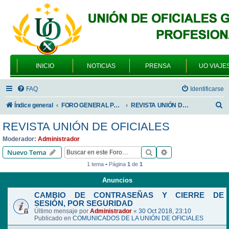
INICIO
NOTICIAS
PRENSA
UO VIAJE
FAQ
Identificarse
B
Índice general
FORO GENERAL PARA TODOS LOS USUARIOS
REVISTA UNIÓN DE OFICIALES
u
REVISTA UNIÓN DE OFICIALES
s
Moderador:
Administrador
c
Buscar
Búsqueda avanzad
Nuevo Tema
a
1 tema • Página
1
de
1
r
Anuncios
CAMBIO DE CONTRASEÑAS Y CIERRE DE
SESIÓN, POR SEGURIDAD
Último mensaje por
Administrador
«
30 Oct 2018, 23:10
Publicado en
COMUNICADOS DE LA UNIÓN DE OFICIALES