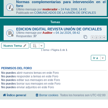
Normas complementarias para intervención en el
foro
Último mensaje por
moderador
«
24 Feb 2006, 14:43
Publicado en
COMUNICADOS DE LA UNIÓN DE OFICIALES
Temas
EDICION DIGITAL REVISTA UNIÓN DE OFICIALES
Último mensaje por
Auditor
«
04 Jul 2026, 08:42
Respuestas:
37
1
2
3
4
Nuevo Tema
1 tema • Página
1
de
1
Ir a
PERMISOS DEL FORO
No puedes
abrir nuevos temas en este Foro
No puedes
responder a temas en este Foro
No puedes
editar sus mensajes en este Foro
No puedes
borrar sus mensajes en este Foro
No puedes
enviar adjuntos en este Foro
Índice general
Borrar cookies
Todos los horarios son
UTC+02:00