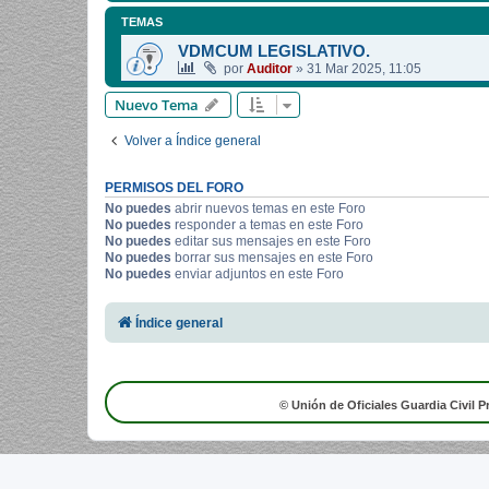
TEMAS
VDMCUM LEGISLATIVO.
por
Auditor
»
31 Mar 2025, 11:05
Nuevo Tema
Volver a Índice general
PERMISOS DEL FORO
No puedes
abrir nuevos temas en este Foro
No puedes
responder a temas en este Foro
No puedes
editar sus mensajes en este Foro
No puedes
borrar sus mensajes en este Foro
No puedes
enviar adjuntos en este Foro
Índice general
© Unión de Oficiales Guardia Civil P