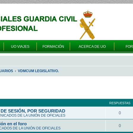
UO VIAJES
FORMACIÓN
ACERCA DE UO
FO
UARIOS
VDMCUM LEGISLATIVO.
queda avanzada
RESPUESTAS
DE SESIÓN, POR SEGURIDAD
0
ICADOS DE LA UNIÓN DE OFICIALES
ón en el foro
0
ADOS DE LA UNIÓN DE OFICIALES