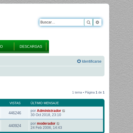
Buscar
Búsqueda avanza
RO
DESCARGAS
Identificarse
1 tema • Página
1
de
1
VISTAS
ÚLTIMO MENSAJE
por
Administrador
446246
30 Oct 2018, 23:10
por
moderador
440924
24 Feb 2006, 14:43