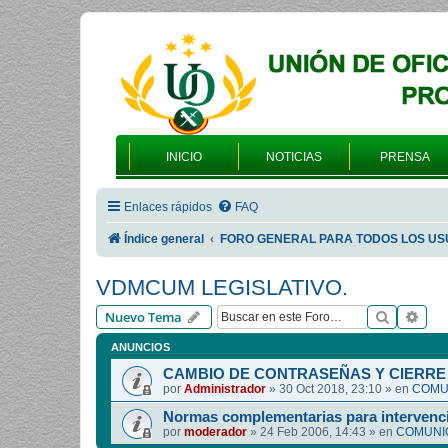
INICIO
NOTICIAS
PRENSA
Enlaces rápidos
FAQ
Índice general
FORO GENERAL PARA TODOS LOS US
VDMCUM LEGISLATIVO.
Buscar
Bús
Nuevo Tema
ANUNCIOS
CAMBIO DE CONTRASEÑAS Y CIERRE 
por
Administrador
»
30 Oct 2018, 23:10
» en
COMUN
Normas complementarias para intervenci
por
moderador
»
24 Feb 2006, 14:43
» en
COMUNIC