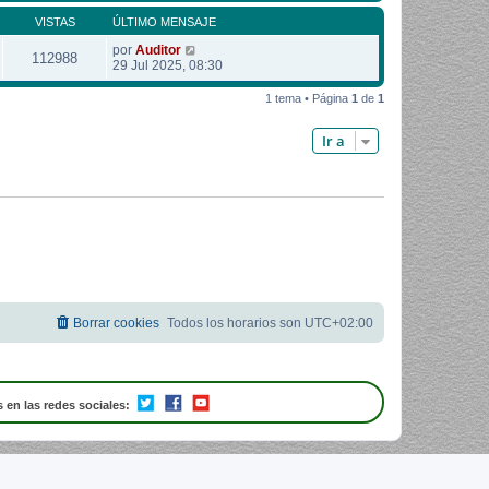
VISTAS
ÚLTIMO MENSAJE
por
Auditor
112988
29 Jul 2025, 08:30
1 tema • Página
1
de
1
Ir a
Borrar cookies
Todos los horarios son
UTC+02:00
 en las redes sociales: