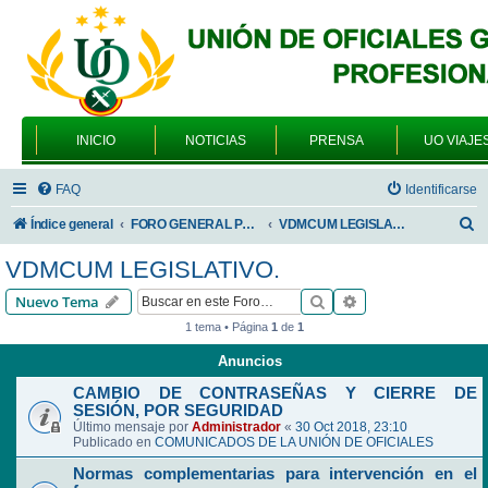
INICIO
NOTICIAS
PRENSA
UO VIAJE
FAQ
Identificarse
B
Índice general
FORO GENERAL PARA TODOS LOS USUARIOS
VDMCUM LEGISLATIVO.
u
VDMCUM LEGISLATIVO.
s
Buscar
Búsqueda avanzad
Nuevo Tema
c
1 tema • Página
1
de
1
a
Anuncios
r
CAMBIO DE CONTRASEÑAS Y CIERRE DE
SESIÓN, POR SEGURIDAD
Último mensaje por
Administrador
«
30 Oct 2018, 23:10
Publicado en
COMUNICADOS DE LA UNIÓN DE OFICIALES
Normas complementarias para intervención en el