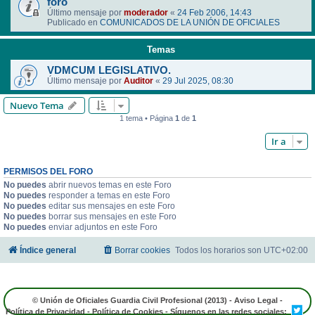
foro
Último mensaje por
moderador
«
24 Feb 2006, 14:43
Publicado en
COMUNICADOS DE LA UNIÓN DE OFICIALES
Temas
VDMCUM LEGISLATIVO.
Último mensaje por
Auditor
«
29 Jul 2025, 08:30
Nuevo Tema
1 tema • Página
1
de
1
Ir a
PERMISOS DEL FORO
No puedes
abrir nuevos temas en este Foro
No puedes
responder a temas en este Foro
No puedes
editar sus mensajes en este Foro
No puedes
borrar sus mensajes en este Foro
No puedes
enviar adjuntos en este Foro
Índice general
Borrar cookies
Todos los horarios son
UTC+02:00
© Unión de Oficiales Guardia Civil Profesional (2013) -
Aviso Legal
-
Política de Privacidad
-
Política de Cookies
- Síguenos en las redes sociales: