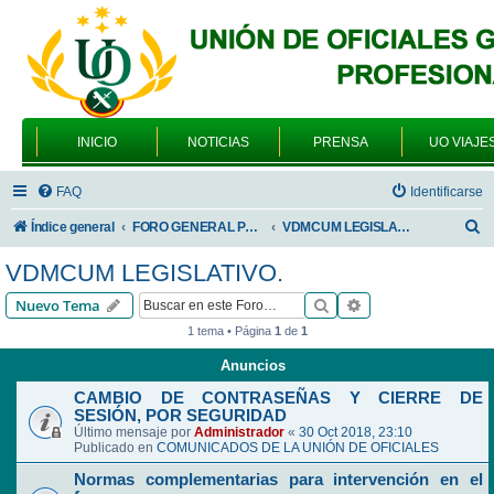
INICIO
NOTICIAS
PRENSA
UO VIAJE
FAQ
Identificarse
B
Índice general
FORO GENERAL PARA TODOS LOS USUARIOS
VDMCUM LEGISLATIVO.
u
VDMCUM LEGISLATIVO.
s
Buscar
Búsqueda avanzad
Nuevo Tema
c
1 tema • Página
1
de
1
a
Anuncios
r
CAMBIO DE CONTRASEÑAS Y CIERRE DE
SESIÓN, POR SEGURIDAD
Último mensaje por
Administrador
«
30 Oct 2018, 23:10
Publicado en
COMUNICADOS DE LA UNIÓN DE OFICIALES
Normas complementarias para intervención en el