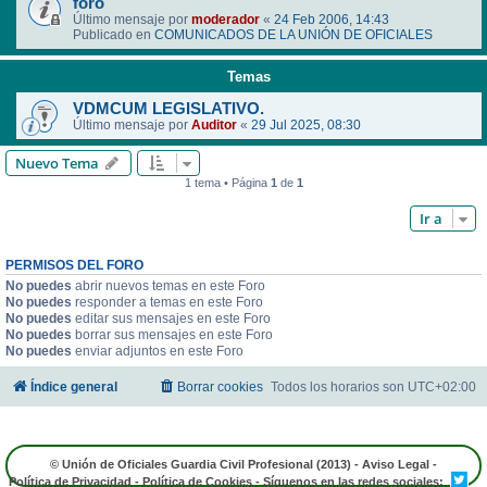
foro
Último mensaje por
moderador
«
24 Feb 2006, 14:43
Publicado en
COMUNICADOS DE LA UNIÓN DE OFICIALES
Temas
VDMCUM LEGISLATIVO.
Último mensaje por
Auditor
«
29 Jul 2025, 08:30
Nuevo Tema
1 tema • Página
1
de
1
Ir a
PERMISOS DEL FORO
No puedes
abrir nuevos temas en este Foro
No puedes
responder a temas en este Foro
No puedes
editar sus mensajes en este Foro
No puedes
borrar sus mensajes en este Foro
No puedes
enviar adjuntos en este Foro
Índice general
Borrar cookies
Todos los horarios son
UTC+02:00
© Unión de Oficiales Guardia Civil Profesional (2013) -
Aviso Legal
-
Política de Privacidad
-
Política de Cookies
- Síguenos en las redes sociales: