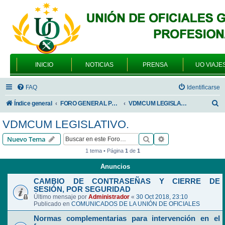
INICIO
NOTICIAS
PRENSA
UO VIAJE
FAQ
Identificarse
B
Índice general
FORO GENERAL PARA TODOS LOS USUARIOS
VDMCUM LEGISLATIVO.
u
VDMCUM LEGISLATIVO.
s
Buscar
Búsqueda avanzad
Nuevo Tema
c
1 tema • Página
1
de
1
a
Anuncios
r
CAMBIO DE CONTRASEÑAS Y CIERRE DE
SESIÓN, POR SEGURIDAD
Último mensaje por
Administrador
«
30 Oct 2018, 23:10
Publicado en
COMUNICADOS DE LA UNIÓN DE OFICIALES
Normas complementarias para intervención en el