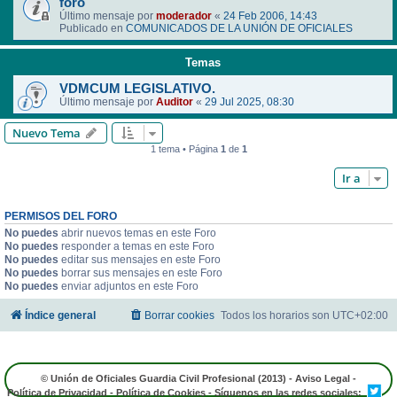
foro
Último mensaje por
moderador
«
24 Feb 2006, 14:43
Publicado en
COMUNICADOS DE LA UNIÓN DE OFICIALES
Temas
VDMCUM LEGISLATIVO.
Último mensaje por
Auditor
«
29 Jul 2025, 08:30
Nuevo Tema
1 tema • Página
1
de
1
Ir a
PERMISOS DEL FORO
No puedes
abrir nuevos temas en este Foro
No puedes
responder a temas en este Foro
No puedes
editar sus mensajes en este Foro
No puedes
borrar sus mensajes en este Foro
No puedes
enviar adjuntos en este Foro
Índice general
Borrar cookies
Todos los horarios son
UTC+02:00
© Unión de Oficiales Guardia Civil Profesional (2013) -
Aviso Legal
-
Política de Privacidad
-
Política de Cookies
- Síguenos en las redes sociales: