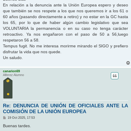
s
En relación a la denuncia ante la Unión Europea espero y deseo
a
j
que también se nos respete a los que nos queremos ir a los 61 o
e
60 años (pasando directamente a retiro) y no estar en la GC hasta
los 65, por lo que de haber algún cambio legislativo que sea
VOLUNTARIA la permanencia o en su caso no tenga carácter
retroactivo. Ya nos engañaron con el paso de 50 a 56,luego
respetaron 56 a 58.
Tempus fugit. No me interesa morirme mirando el SIGO y prefiero
disfrutar la vida que nos quede.
Un saludo.
canarion69
Alferez Alumno
Re: DENUNCIA DE UNIÓN DE OFICIALES ANTE LA
COMISIÓN DE LA UNIÓN EUROPEA
M
19 Oct 2025, 17:53
e
n
Buenas tardes.
s