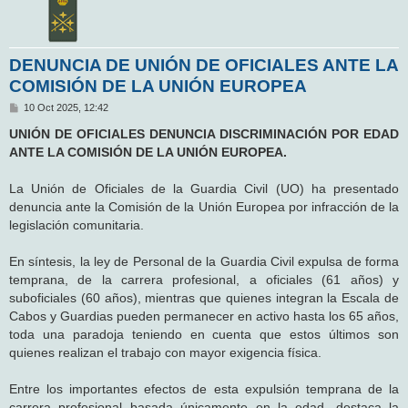
DENUNCIA DE UNIÓN DE OFICIALES ANTE LA
COMISIÓN DE LA UNIÓN EUROPEA
M
10 Oct 2025, 12:42
e
n
UNIÓN DE OFICIALES DENUNCIA DISCRIMINACIÓN POR EDAD
s
ANTE LA COMISIÓN DE LA UNIÓN EUROPEA.
a
j
e
La Unión de Oficiales de la Guardia Civil (UO) ha presentado
denuncia ante la Comisión de la Unión Europea por infracción de la
legislación comunitaria.
En síntesis, la ley de Personal de la Guardia Civil expulsa de forma
temprana, de la carrera profesional, a oficiales (61 años) y
suboficiales (60 años), mientras que quienes integran la Escala de
Cabos y Guardias pueden permanecer en activo hasta los 65 años,
toda una paradoja teniendo en cuenta que estos últimos son
quienes realizan el trabajo con mayor exigencia física.
Entre los importantes efectos de esta expulsión temprana de la
carrera profesional basada únicamente en la edad, destaca la