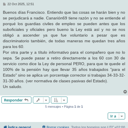
M
22 Oct 2025, 12:51
e
n
Buenos días Francisco. Entiendo que las cosas se harán bien y no
s
se perjudicará a nadie. Canarión69 tiene razón y no se entiende el
a
j
porqué los guardias civiles de empleo se pueden antes que los
e
suboficiales y oficiales pero bueno la Ley está así y no se nos
obligó a ascender ya que fue voluntario a pesar que es
discriminatorio también, de todas maneras me quedan tres años
para los 60.
Por otra parte y a título informativo para el compañero que no lo
sepa. Se puede pasar a retiro directamente a los 60 con 30 de
servicio como dice la Ley de personal PERO, para que te quede el
100% de la pensión hay que llevar 35 años trabajados "para el
Estado" sino se aplica un porcentaje corrector si trabajas 34-33-32-
31-30 años. (ver normativa de clases pasivas del Estado).
Un saludo.
Responder
5 mensajes • Página
1
de
1
Ir a
Índice general
Borrar cookies
Todos los horarios son
UTC+02:00