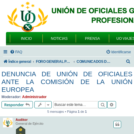
INICIO
NOTICIAS
PRENSA
UO VIAJE
FAQ
Identificarse
B
Índice general
FORO GENERAL PARA TODOS LOS USUARIOS
COMUNICADOS DE LA UNIÓN DE OFICIALES
u
DENUNCIA DE UNIÓN DE OFICIALES
s
ANTE LA COMISIÓN DE LA UNIÓN
c
EUROPEA
a
Moderador:
Administrador
r
Buscar
Búsqueda 
Responder
5 mensajes • Página
1
de
1
Auditor
General de Ejército