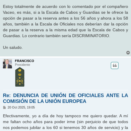
a
j
Estoy totalmente de acuerdo con lo comentado por el compañero
e
Vaceo, es más, si a la Escala de Cabos y Guardias se le ofrece la
opción de pasar a la reserva antes a los 56 años y ahora a los 58
años, también a la Escala de Oficiales nos deberían dar la opción
de pasar a la reserva a la misma edad que la Escala de Cabos y
Guardias. Lo contrario también sería DISCRIMINATORIO.
Un saludo.
FRANCISCO
Presidente
Re: DENUNCIA DE UNIÓN DE OFICIALES ANTE LA
COMISIÓN DE LA UNIÓN EUROPEA
M
20 Oct 2025, 19:05
e
n
Efectivamente, yo a día de hoy tampoco me quiero quedar. A mí
s
me faltan ocho años para poder irme (sin perjuicio de que todos
a
j
nos podemos jubilar a los 60 si tenemos 30 años de servicio) y la
e