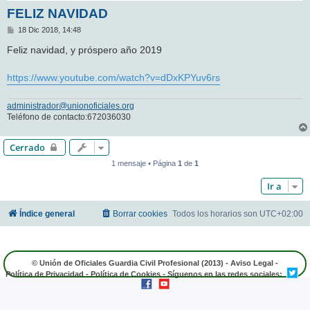
FELIZ NAVIDAD
M
18 Dic 2018, 14:48
e
n
Feliz navidad, y próspero año 2019
s
a
j
https://www.youtube.com/watch?v=dDxKPYuv6rs
e
administrador@unionoficiales.org
Teléfono de contacto:672036030
Cerrado
1 mensaje • Página
1
de
1
Ir a
Índice general
Borrar cookies
Todos los horarios son
UTC+02:00
© Unión de Oficiales Guardia Civil Profesional (2013) -
Aviso Legal
-
Política de Privacidad
-
Política de Cookies
- Síguenos en las redes sociales: