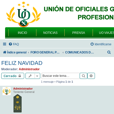
INICIO
NOTICIAS
PRENSA
UO VIAJE
FAQ
Identificarse
B
Índice general
FORO GENERAL PARA TODOS LOS USUARIOS
COMUNICADOS DE LA UNIÓN DE OFICIALES
u
FELIZ NAVIDAD
s
Moderador:
Administrador
c
Buscar
Búsqueda av
Cerrado
a
1 mensaje • Página
1
de
1
r
Administrador
Teniente General