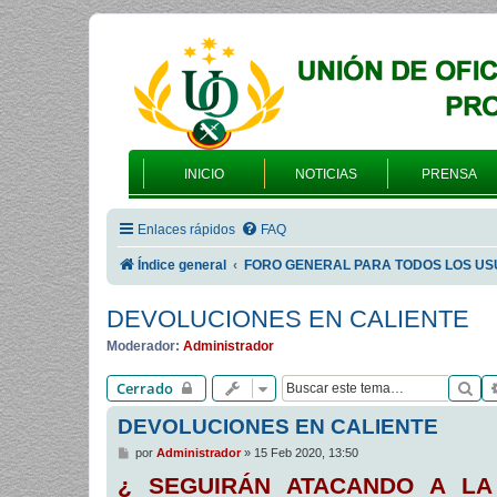
INICIO
NOTICIAS
PRENSA
Enlaces rápidos
FAQ
Índice general
FORO GENERAL PARA TODOS LOS US
DEVOLUCIONES EN CALIENTE
Moderador:
Administrador
Bu
Cerrado
DEVOLUCIONES EN CALIENTE
M
por
Administrador
»
15 Feb 2020, 13:50
e
¿ SEGUIRÁN ATACANDO A LA
n
s