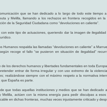
municación que se han dedicado a lo largo de todo este tiempo a c
euta y Melilla, llamando a los rechazos en frontera recogidos en la 
cción de la Seguridad Ciudadana como “devoluciones en caliente”.
con este tipo de actuaciones, queriendo dar la imagen de ilegalidad
urídico.
os Humanos respalda las llamadas “devoluciones en caliente” a Marru
según recoge el fallo “se pusieron en situación de ilegalidad” recurr
te de los derechos humanos y libertades fundamentales en toda Europa
retender entrar de forma irregular y con uso extremo de la violencia
es; realizándose siempre con el máximo respeto a la normativa inter
a que España es parte.
pide que todas aquellas instituciones y medios que se han dedicado a
 y Melilla, actúen con la misma energía para pedir disculpas a esos
cable en dichas fronteras, muchas veces injustamente criticado y desp