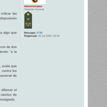
Administrador
Teniente General
riticar las
disposición
 a algo que
Mensajes:
6745
Registrado:
26 Jul 2005, 02:00
ecos de dos
iendo “a la
, avala que
 contra los
nacional de
 difamar el
 cientos de
restigiado.