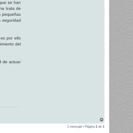
 que se han
na trata de
en pequeñas
a seguridad
es por ello
imiento del
ad de actuar
A
r
1 mensaje • Página
1
de
1
r
i