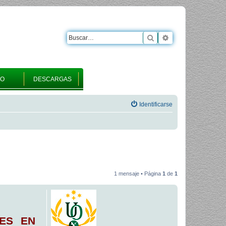
Buscar
Búsqueda avanza
RO
DESCARGAS
Identificarse
1 mensaje • Página
1
de
1
NES EN