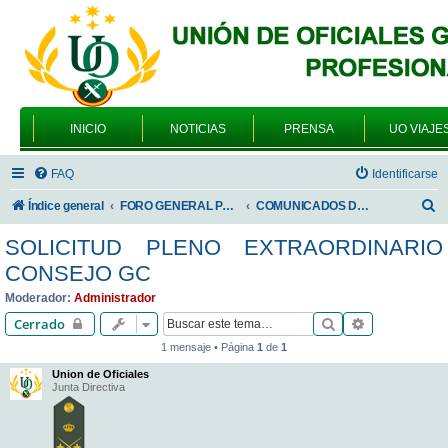
INICIO
NOTICIAS
PRENSA
UO VIAJE
FAQ
Identificarse
B
Índice general
FORO GENERAL PARA TODOS LOS USUARIOS
COMUNICADOS DE LA UNIÓN DE OFICIALES
u
SOLICITUD PLENO EXTRAORDINARIO
s
CONSEJO GC
c
Moderador:
Administrador
a
Buscar
Búsqueda av
Cerrado
r
1 mensaje • Página
1
de
1
Union de Oficiales
Junta Directiva