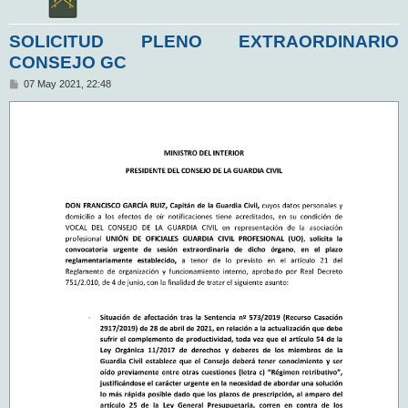
SOLICITUD PLENO EXTRAORDINARIO
CONSEJO GC
M
07 May 2021, 22:48
e
n
s
a
j
e