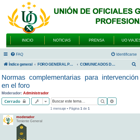
INICIO
NOTICIAS
PRENSA
UO VIAJE
FAQ
Identificarse
B
Índice general
FORO GENERAL PARA TODOS LOS USUARIOS
COMUNICADOS DE LA UNIÓN DE OFICIALES
u
Normas complementarias para intervención
s
en el foro
c
Moderador:
Administrador
a
Buscar
Búsqueda av
Cerrado
r
1 mensaje • Página
1
de
1
moderador
Teniente General