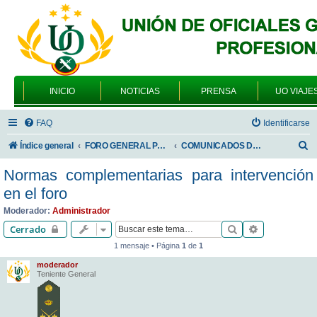
INICIO
NOTICIAS
PRENSA
UO VIAJE
FAQ
Identificarse
B
Índice general
FORO GENERAL PARA TODOS LOS USUARIOS
COMUNICADOS DE LA UNIÓN DE OFICIALES
u
Normas complementarias para intervención
s
en el foro
c
Moderador:
Administrador
a
Buscar
Búsqueda av
Cerrado
r
1 mensaje • Página
1
de
1
moderador
Teniente General