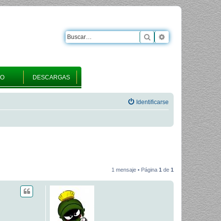
Buscar
Búsqueda avanza
RO
DESCARGAS
Identificarse
1 mensaje • Página
1
de
1