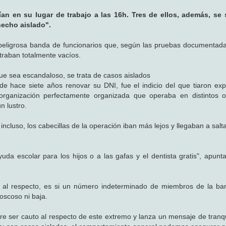
n en su lugar de trabajo a las 16h. Tres de ellos, además, se s
"hecho aislado".
 peligrosa banda de funcionarios que, según las pruebas documentada
ntraban totalmente vacíos.
que sea escandaloso, se trata de casos aislados
e hace siete años renovar su DNI, fue el indicio del que tiaron exp
rganización perfectamente organizada que operaba en distintos o
 lustro.
ncluso, los cabecillas de la operación iban más lejos y llegaban a salt
da escolar para los hijos o a las gafas y el dentista gratis", apunt
s al respecto, es si un número indeterminado de miembros de la ba
oscoso ni baja.
fiere ser cauto al respecto de este extremo y lanza un mensaje de tranq