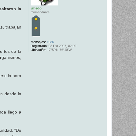
jahedo
altaron la
Comandante
s, trabajan
Mensajes:
1086
Registrado:
08 Dic 2007, 02:00
Ubicación:
17°59′N 76°48′W
ertos de la
rganismos,
arse la hora
an desde la
nda llegó a
uilidad. "De