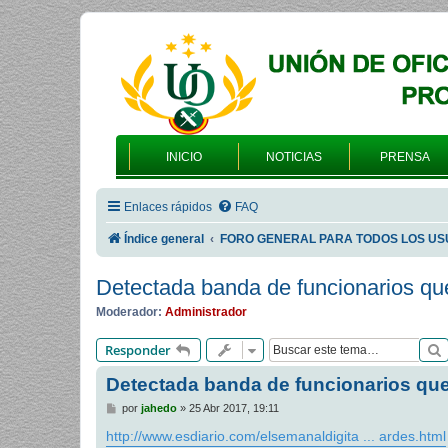
INICIO
NOTICIAS
PRENSA
Enlaces rápidos
FAQ
Índice general
FORO GENERAL PARA TODOS LOS US
Detectada banda de funcionarios que
Moderador:
Administrador
Responder
Detectada banda de funcionarios que 
M
por
jahedo
»
25 Abr 2017, 19:11
e
n
http://www.esdiario.com/elsemanaldigita ... ardes.html
s