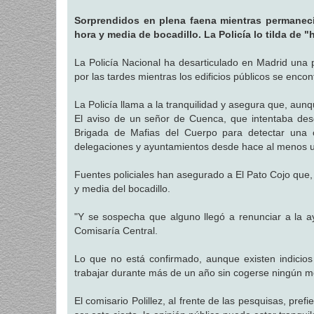
a
j
Sorprendidos en plena faena mientras permanecía
e
hora y media de bocadillo. La Policía lo tilda de 
La Policía Nacional ha desarticulado en Madrid una
por las tardes mientras los edificios públicos se enco
La Policía llama a la tranquilidad y asegura que, aun
El aviso de un señor de Cuenca, que intentaba desd
Brigada de Mafias del Cuerpo para detectar una o
delegaciones y ayuntamientos desde hace al menos un
Fuentes policiales han asegurado a El Pato Cojo que, i
y media del bocadillo.
"Y se sospecha que alguno llegó a renunciar a la ayu
Comisaría Central.
Lo que no está confirmado, aunque existen indicio
trabajar durante más de un año sin cogerse ningún m
El comisario Polillez, al frente de las pesquisas, pre