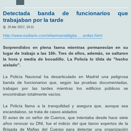
Detectada banda de funcionarios que
trabajaban por la tarde
M
25 Abr 2017, 19:11
e
n
http://www.esdiario.com/elsemanaldigita ... ardes.html
s
a
j
Sorprendidos en plena faena mientras permanecían en su
e
lugar de trabajo a las 16h. Tres de ellos, además, se saltaron
la hora y media de bocadillo. La Policía lo tilda de "hecho
aislado".
La Policía Nacional ha desarticulado en Madrid una peligrosa
banda de funcionarios que, según las pruebas documentadas,
trabajan por las tardes mientras los edificios públicos se
encontraban totalmente vacíos.
La Policía llama a la tranquilidad y asegura que, aunque sea
escandaloso, se trata de casos aislados
El aviso de un señor de Cuenca, que intentaba desde hace siete
años renovar su DNI, fue el indicio del que tiaron expertos de la
Brigada de Mafias del Cuerpo para detectar una organización