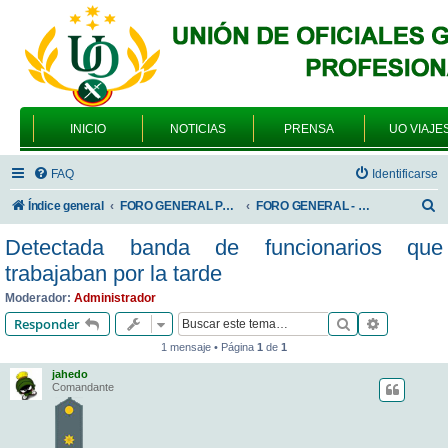
INICIO
NOTICIAS
PRENSA
UO VIAJE
FAQ
Identificarse
B
Índice general
FORO GENERAL PARA TODOS LOS USUARIOS
FORO GENERAL - SONRIA, POR FAVOR
u
Detectada banda de funcionarios que
s
trabajaban por la tarde
c
Moderador:
Administrador
a
Buscar
Búsqueda 
Responder
r
1 mensaje • Página
1
de
1
jahedo
Comandante