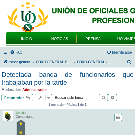
INICIO
NOTICIAS
PRENSA
UO VIAJE
FAQ
Identificarse
B
Índice general
FORO GENERAL PARA TODOS LOS USUARIOS
FORO GENERAL - SONRIA, POR FAVOR
u
Detectada banda de funcionarios que
s
trabajaban por la tarde
c
Moderador:
Administrador
a
Buscar
Búsqueda 
Responder
r
1 mensaje • Página
1
de
1
jahedo
Comandante