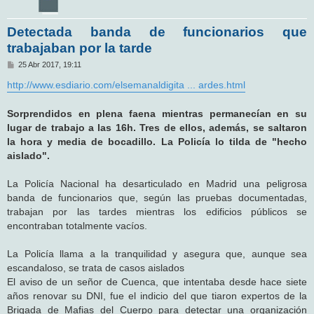
Detectada banda de funcionarios que
trabajaban por la tarde
M
25 Abr 2017, 19:11
e
n
http://www.esdiario.com/elsemanaldigita ... ardes.html
s
a
j
Sorprendidos en plena faena mientras permanecían en su
e
lugar de trabajo a las 16h. Tres de ellos, además, se saltaron
la hora y media de bocadillo. La Policía lo tilda de "hecho
aislado".
La Policía Nacional ha desarticulado en Madrid una peligrosa
banda de funcionarios que, según las pruebas documentadas,
trabajan por las tardes mientras los edificios públicos se
encontraban totalmente vacíos.
La Policía llama a la tranquilidad y asegura que, aunque sea
escandaloso, se trata de casos aislados
El aviso de un señor de Cuenca, que intentaba desde hace siete
años renovar su DNI, fue el indicio del que tiaron expertos de la
Brigada de Mafias del Cuerpo para detectar una organización