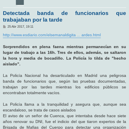
Detectada banda de funcionarios que
trabajaban por la tarde
M
25 Abr 2017, 19:11
e
n
http://www.esdiario.com/elsemanaldigita ... ardes.html
s
a
j
Sorprendidos en plena faena mientras permanecían en su
e
lugar de trabajo a las 16h. Tres de ellos, además, se saltaron
la hora y media de bocadillo. La Policía lo tilda de "hecho
aislado".
La Policía Nacional ha desarticulado en Madrid una peligrosa
banda de funcionarios que, según las pruebas documentadas,
trabajan por las tardes mientras los edificios públicos se
encontraban totalmente vacíos.
La Policía llama a la tranquilidad y asegura que, aunque sea
escandaloso, se trata de casos aislados
El aviso de un señor de Cuenca, que intentaba desde hace siete
años renovar su DNI, fue el indicio del que tiaron expertos de la
Brigada de Mafias del Cuerpo para detectar una organización