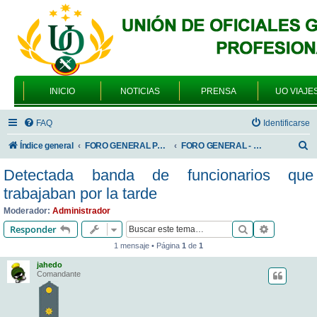
INICIO
NOTICIAS
PRENSA
UO VIAJE
FAQ
Identificarse
B
Índice general
FORO GENERAL PARA TODOS LOS USUARIOS
FORO GENERAL - SONRIA, POR FAVOR
u
Detectada banda de funcionarios que
s
trabajaban por la tarde
c
Moderador:
Administrador
a
Buscar
Búsqueda 
Responder
r
1 mensaje • Página
1
de
1
jahedo
Comandante