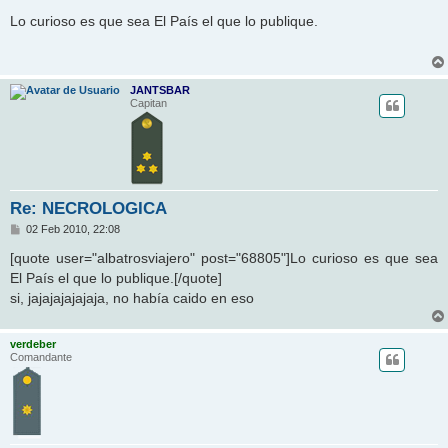
e
n
Lo curioso es que sea El País el que lo publique.
s
a
j
e
JANTSBAR
Capitan
Re: NECROLOGICA
M
02 Feb 2010, 22:08
e
n
[quote user="albatrosviajero" post="68805"]Lo curioso es que sea
s
El País el que lo publique.[/quote]
a
j
si, jajajajajajaja, no había caido en eso
e
verdeber
Comandante