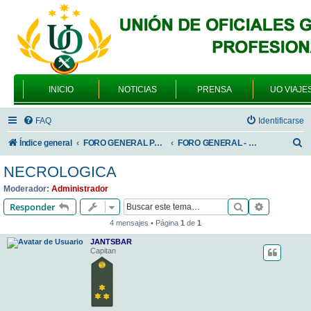
INICIO
NOTICIAS
PRENSA
UO VIAJE
FAQ
Identificarse
B
Índice general
FORO GENERAL PARA TODOS LOS USUARIOS
FORO GENERAL - SONRIA, POR FAVOR
u
NECROLOGICA
s
Moderador:
Administrador
c
Buscar
Búsqueda 
Responder
a
4 mensajes • Página
1
de
1
r
JANTSBAR
Capitan