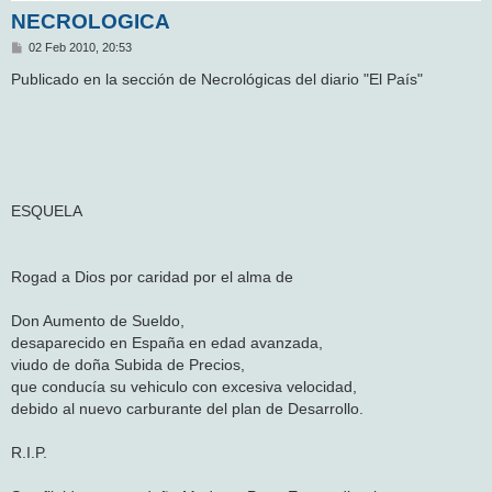
NECROLOGICA
M
02 Feb 2010, 20:53
e
n
Publicado en la sección de Necrológicas del diario "El País"
s
a
j
e
ESQUELA
Rogad a Dios por caridad por el alma de
Don Aumento de Sueldo,
desaparecido en España en edad avanzada,
viudo de doña Subida de Precios,
que conducía su vehiculo con excesiva velocidad,
debido al nuevo carburante del plan de Desarrollo.
R.I.P.