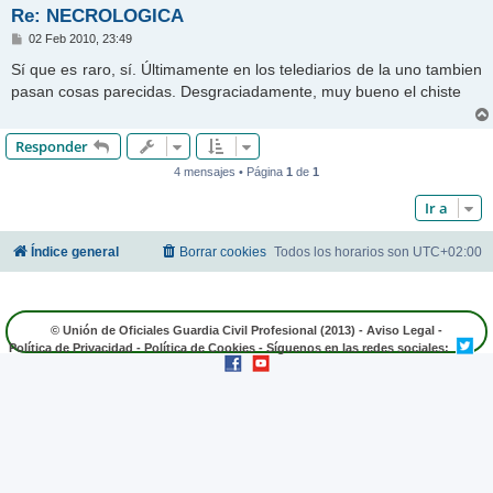
Re: NECROLOGICA
M
02 Feb 2010, 23:49
e
n
Sí que es raro, sí. Últimamente en los telediarios de la uno tambien
s
pasan cosas parecidas. Desgraciadamente, muy bueno el chiste
a
j
e
Responder
4 mensajes • Página
1
de
1
Ir a
Índice general
Borrar cookies
Todos los horarios son
UTC+02:00
© Unión de Oficiales Guardia Civil Profesional (2013) -
Aviso Legal
-
Política de Privacidad
-
Política de Cookies
- Síguenos en las redes sociales: