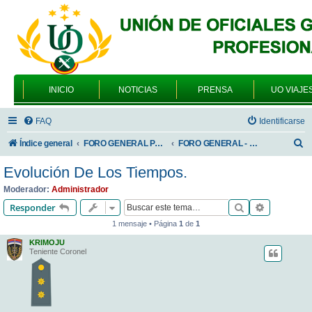
INICIO
NOTICIAS
PRENSA
UO VIAJE
FAQ
Identificarse
B
Índice general
FORO GENERAL PARA TODOS LOS USUARIOS
FORO GENERAL - SONRIA, POR FAVOR
u
Evolución De Los Tiempos.
s
Moderador:
Administrador
c
Buscar
Búsqueda 
Responder
a
1 mensaje • Página
1
de
1
r
KRIMOJU
Teniente Coronel