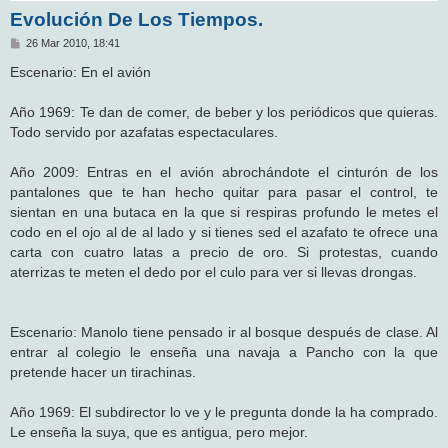
Evolución De Los Tiempos.
M
26 Mar 2010, 18:41
e
n
Escenario: En el avión
s
a
j
Año 1969: Te dan de comer, de beber y los periódicos que quieras.
e
Todo servido por azafatas espectaculares.
Año 2009: Entras en el avión abrochándote el cinturón de los
pantalones que te han hecho quitar para pasar el control, te
sientan en una butaca en la que si respiras profundo le metes el
codo en el ojo al de al lado y si tienes sed el azafato te ofrece una
carta con cuatro latas a precio de oro. Si protestas, cuando
aterrizas te meten el dedo por el culo para ver si llevas drongas.
Escenario: Manolo tiene pensado ir al bosque después de clase. Al
entrar al colegio le enseña una navaja a Pancho con la que
pretende hacer un tirachinas.
Año 1969: El subdirector lo ve y le pregunta donde la ha comprado.
Le enseña la suya, que es antigua, pero mejor.