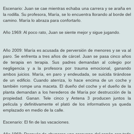
Escenario: Juan se cae mientras echaba una carrera y se araña en
la rodilla. Su profesora, María, se lo encuentra llorando al borde del
camino. María lo abraza para confortarlo.
Año 1969: Al poco rato, Juan se siente mejor y sigue jugando.
Año 2009: María es acusada de perversión de menores y se va al
paro. Se enfrenta a tres años de cárcel. Juan se pasa cinco años
de terapia en terapia. Sus padres demandan al colegio por
negligencia y a la profesora por trauma emocional, ganando
ambos juicios. María, en paro y endeudada, se suicida tirándose
de un edificio. Cuando aterriza, lo hace encima de un coche y
también rompe una maceta. El dueño del coche y el dueño de la
planta demandan a los herederos de María por destrucción de la
propiedad. Ganan. Tele cinco y Antena 3 producen juntos la
película y definitivamente el plató de los informativos ya queda
emplazado en medio de la calle.
Escenario: El fin de las vacaciones.
Año 1969: Después de chuparse una caravana del copón con toda