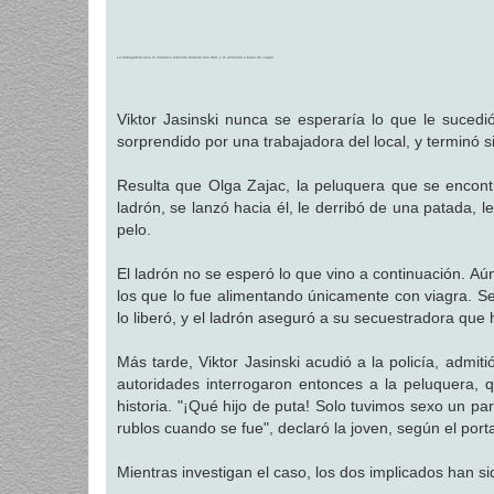
a
j
e
La trabajadora rusa le mantuvo retenido durante tres días y le alimentó a base de viagra
Viktor Jasinski nunca se esperaría lo que le sucedi
sorprendido por una trabajadora del local, y terminó s
Resulta que Olga Zajac, la peluquera que se encontr
ladrón, se lanzó hacia él, le derribó de una patada, l
pelo.
El ladrón no se esperó lo que vino a continuación. Aún
los que lo fue alimentando únicamente con viagra. Se
lo liberó, y el ladrón aseguró a su secuestradora que
Más tarde, Viktor Jasinski acudió a la policía, admi
autoridades interrogaron entonces a la peluquera, q
historia. "¡Qué hijo de puta! Solo tuvimos sexo un p
rublos cuando se fue", declaró la joven, según el portal
Mientras investigan el caso, los dos implicados han si