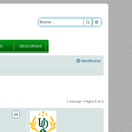
Buscar
Búsqueda avanza
RO
DESCARGAS
Identificarse
1 mensaje • Página
1
de
1