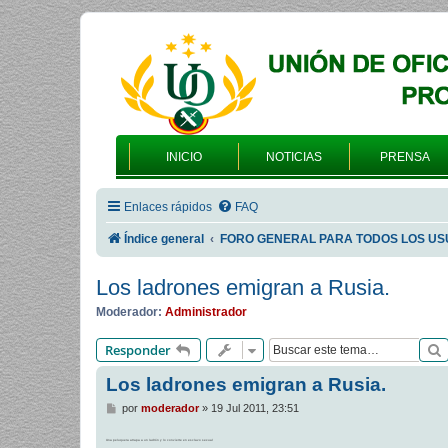
INICIO
NOTICIAS
PRENSA
Enlaces rápidos
FAQ
Índice general
FORO GENERAL PARA TODOS LOS US
Los ladrones emigran a Rusia.
Moderador:
Administrador
Responder
Los ladrones emigran a Rusia.
M
por
moderador
»
19 Jul 2011, 23:51
e
n
Una peluquera atrapa a un ladrón y lo convierte en esclavo sexual
s