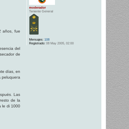
moderador
Teniente General
2 años, fue
Mensajes:
108
Registrado:
08 May 2005, 02:00
esencia del
e secador de
nte días, en
a peluquera
espués. Las
resto de la
 le di 1000