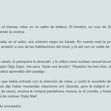
ó al intentar robar en un salón de belleza. El hombre, un ruso de 3
iendo la víctima.
aba en el salón, era cinturón negro en kárate. En cuanto notó la pr
e arrastró a una de las habitaciones del local, y le ató con un cable d
 atado, la peluquera lo desnudó, y lo utilizó como esclavo sexual dura
gún Olga Zajac, fue para "darle una lección". Pasados los tres días, l
 había aprendido del casatigo.
tió que había entrado con la intención de robar, y contó lo sucedido d
ue dijo haber mantenido relaciones con Jasinski, pero le indignó el 
ar de veces, encima le compré pantalones nuevos, le di comida, y hasta
 de noticias 'Daily Mail'.
do arrestados.