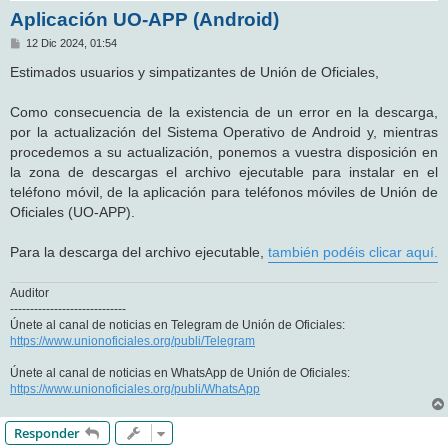
Aplicación UO-APP (Android)
M
12 Dic 2024, 01:54
e
n
Estimados usuarios y simpatizantes de Unión de Oficiales,
s
a
j
Como consecuencia de la existencia de un error en la descarga,
e
por la actualización del Sistema Operativo de Android y, mientras
procedemos a su actualización, ponemos a vuestra disposición en
la zona de descargas el archivo ejecutable para instalar en el
teléfono móvil, de la aplicación para teléfonos móviles de Unión de
Oficiales (UO-APP).
Para la descarga del archivo ejecutable,
también podéis clicar aquí.
Auditor
-----------------------------
Únete al canal de noticias en Telegram de Unión de Oficiales:
https://www.unionoficiales.org/publi/Telegram
Únete al canal de noticias en WhatsApp de Unión de Oficiales:
https://www.unionoficiales.org/publi/WhatsApp
Responder