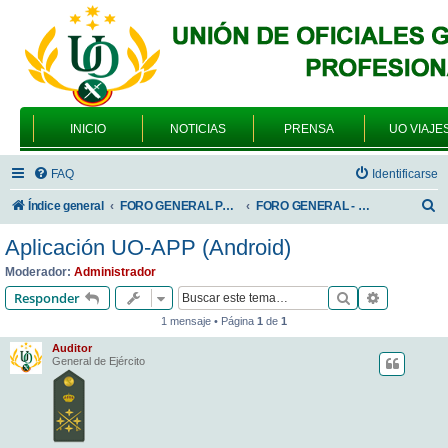
INICIO
NOTICIAS
PRENSA
UO VIAJE
FAQ
Identificarse
B
Índice general
FORO GENERAL PARA TODOS LOS USUARIOS
FORO GENERAL - VARIEDADES
u
Aplicación UO-APP (Android)
s
Moderador:
Administrador
c
Buscar
Búsqueda 
Responder
a
1 mensaje • Página
1
de
1
r
Auditor
General de Ejército